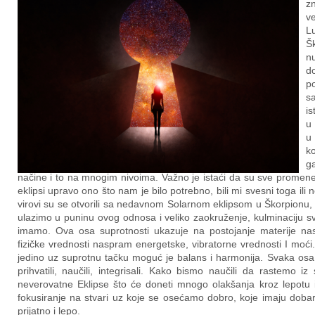
z
v
L
Š
n
d
p
s
i
u
u
ko
g
načine i to na mnogim nivoima. Važno je istaći da su sve promen
eklipsi upravo ono što nam je bilo potrebno, bili mi svesni toga ili 
virovi su se otvorili sa nedavnom Solarnom eklipsom u Škorpionu,
ulazimo u puninu ovog odnosa i veliko zaokruženje, kulminaciju svega
imamo. Ova osa suprotnosti ukazuje na postojanje materije nasp
fizičke vrednosti naspram energetske, vibratorne vrednosti I moći
jedino uz suprotnu tačku moguć je balans i harmonija. Svaka osa 
prihvatili, naučili, integrisali. Kako bismo naučili da rastemo 
neverovatne Eklipse što će doneti mnogo olakšanja kroz lepotu i 
fokusiranje na stvari uz koje se osećamo dobro, koje imaju doba
prijatno i lepo.