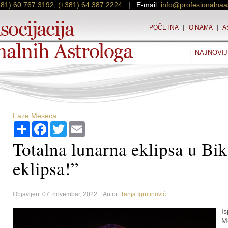
381) 60.767.3192
,
(+381) 64.387.2224
| E-mail:
info@profesionalnaa
POČETNA
|
O NAMA
|
A
NAJNOVIJ
Faze Meseca
Podijeli
Facebook
Twitter
Email
Totalna lunarna eklipsa u Bik
eklipsa!”
Objavljen: 07. novembar, 2022. | Autor:
Tanja Igrutinović
I
M