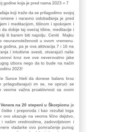
roj godine koja je pred nama 2023 = 7
aja koji traže da se prilagodimo svojoj
 promene i naravno oslobađanja je pred
njem i meditacijom, tišinom i spokojem i
a dobije taj osećaj tišine, meditacije i
mlji ili barem biti napolju. Ceniti Majku
će neuravnoteženosti u ovom vremenu.
godina, pa je ova aktivacija 7 i 16 na
a i intuitivne svesti, otvarajući naše
U osnovi kroz sve ove neverovatno jake
rugog izbora nego da to bude na način
godinu 2023!
 će Sunce hteti da donese balans kroz
prilagođavajući im se, ne opirući se
a je veoma važna proaktivnost sa ovom
i Venera na 20 stepeni u Škorpionu
je
čistke i preporoda i kao rezultat toga
 ovo ukazuje na veoma lično dejstvo,
 i našim vrednostima, zadovoljstvom i
Venere vladarke ovo pomračenje punog