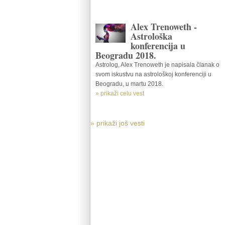
Alex Trenoweth -
Astrološka
konferencija u
Beogradu 2018.
Astrolog, Alex Trenoweth je napisala članak o
svom iskustvu na astrološkoj konferenciji u
Beogradu, u martu 2018.
» prikaži celu vest
» prikaži još vesti