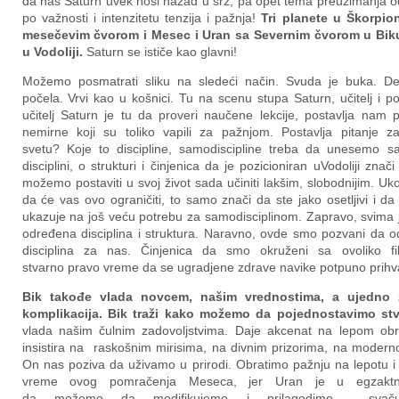
da nas Saturn uvek nosi nazad u srž, pa opet tema preuzimanja od
po važnosti i intenzitetu tenzija i pažnja!
Tri planete u Škorpi
mesečevim čvorom i Mesec i Uran sa Severnim čvorom u Biku
u Vodoliji.
Saturn se ističe kao glavni!
Možemo posmatrati sliku na sledeći način. Svuda je buka. Dec
počela. Vrvi kao u košnici. Tu na scenu stupa Saturn, učitelj i p
učitelj Saturn je tu da proveri naučene lekcije, postavlja nam p
nemirne koji su toliko vapili za pažnjom. Postavlja pitanje 
svetu? Koje to discipline, samodiscipline treba da unesemo 
disciplini, o strukturi i činjenica da je pozicioniran uVodoliji zn
možemo postaviti u svoj život sada učiniti lakšim, slobodnijim. Uko
da će vas ovo ograničiti, to samo znači da ste jako osetljivi i 
ukazuje na još veću potrebu za samodisciplinom. Zapravo, svima je
određena disciplina i struktura. Naravno, ovde smo pozvani da o
disciplina za nas. Činjenica da smo okruženi sa ovoliko fi
stvarno pravo vreme da se ugradjene zdrave navike potpuno prihva
Bik
takođe
vlada novcem
,
n
aš
im
vrednosti
ma,
a
ujedno
ž
komplikacij
a. Bik traži k
ako možemo da pojednostavimo stva
vlada našim čulnim zadovoljstvima. Daje akcenat na lepom obro
insistira na raskošnim mirisima, na divnim prizorima, na moder
On nas poziva da uživamo u prirodi. Obratimo pažnju na lepotu i
vreme ovog pomračenja Meseca, jer Uran je u egzaktnoj
da možemo da modifikujemo i prilagodimo svačul