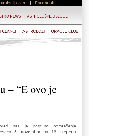
strologija.com
|
Facebook
STRO NEWS
|
ASTROLOŠKE USLUGE
I ČLANCI
ASTROLOZI
ORACLE CLUB
u – “E ovo je
spred nas je potpuno pomračenje
eseca 8. novembra na 16. stepenu