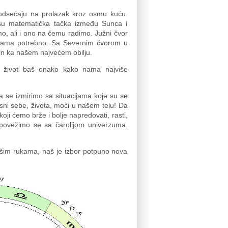
podsećaju na prolazak kroz osmu kuću.
su matematička tačka između Sunca i
, ali i ono na čemu radimo. Južni čvor
e nama potrebno. Sa Severnim čvorom u
čin ka našem najvećem obilju.
j život baš onako kako nama najviše
a se izmirimo sa situacijama koje su se
sni sebe, života, moći u našem telu! Da
ji ćemo brže i bolje napredovati, rasti,
, povežimo se sa čarolijom univerzuma.
našim rukama, naš je izbor potpuno nova