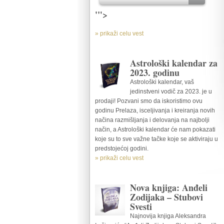
'">
» prikaži celu vest
Astrološki kalendar za
2023. godinu
Astrološki kalendar, vaš
jedinstveni vodič za 2023. je u
prodaji! Pozvani smo da iskoristimo ovu
godinu Prelaza, isceljivanja i kreiranja novih
načina razmišljanja i delovanja na najbolji
način, a Astrološki kalendar će nam pokazati
koje su to sve važne tačke koje se aktiviraju u
predstojećoj godini.
» prikaži celu vest
Nova knjiga: Anđeli
Zodijaka – Stubovi
Svesti
Najnovija knjiga Aleksandra