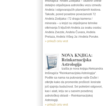
Imširagića “Anđeli Zodijaka – Stubovi Svesti”
detaljno objašnjava astrološku vezu između
Anđela i odgovarajućih planetarnih kodova.
Takođe, pored posebne povezanosti 72
Anđela Zodijaka i 72 draga kamena /
minerala – u knjizi su objašnjene tehnike
otkrivanja 5 ključnih Anđela za svaku osobu:
Anđela Zvezde, Anđela Čuvara, Anđela
Prelaza, Anđela Višeg Ja i Anđela Poruke.
» prikaži celu vest
NOVA KNJIGA:
Reinkarnacijska
Astrologija
Izašla je nova knjiga Aleksandra
Imširagića ''Reinkarnacijska Astrologija''.
Pođite sa nama na putovanje vaše Duše i
otkrijte kako da promenite prošlost i kreirate
još sjajniju budućnost. Svi potrebni odgovori,
kao i alati, kriju se u sasvim posebnoj
astrološkoj oblasti – Reinkarnacijskoj
Astrologiji.
» prikaži celu vest