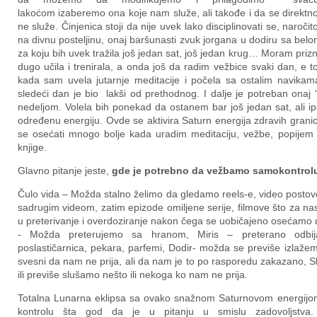
lakoćom izaberemo ona koje nam služe, ali takođe i da se direktn
ne služe. Činjenica stoji da nije uvek lako disciplinovati se, naroči
na divnu posteljinu, onaj baršunasti zvuk jorgana u dodiru sa belom
za koju bih uvek tražila još jedan sat, još jedan krug… Moram prizn
dugo učila i trenirala, a onda još da radim vežbice svaki dan, e 
kada sam uvela jutarnje meditacije i počela sa ostalim navikam
sledeći dan je bio lakši od prethodnog. I dalje je potreban onaj 
nedeljom. Volela bih ponekad da ostanem bar još jedan sat, ali 
određenu energiju. Ovde se aktivira Saturn energija zdravih gra
se osećati mnogo bolje kada uradim meditaciju, vežbe, popijem
knjige.
Glavno pitanje jeste,
g
de
je potre
b
no
da vežba
mo
samokontrol
Čulo vida – Možda stalno želimo da gledamo reels-e, video postove
sadrugim videom, zatim epizode omiljene serije, filmove što za na
u preterivanje i overdoziranje nakon čega se uobičajeno osećamo 
- Možda preterujemo sa hranom, Miris – preterano odbijanje 
poslastičarnica, pekara, parfemi, Dodir- možda se previše izlažem
svesni da nam ne prija, ali da nam je to po rasporedu zakazano,
ili previše slušamo nešto ili nekoga ko nam ne prija.
Totalna Lunarna eklipsa sa ovako snažnom Saturnovom energijo
kontrolu šta god da je u pitanju u smislu zadovoljstva