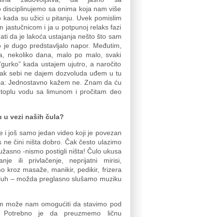
o disciplinujemo sa onima koja nam više
to kada su užici u pitanju. Uvek pomislim
 jastučnicom i ja u potpunoj relaks fazi
ati da je lakoća ustajanja nešto što sam
to je dugo predstavljalo napor. Međutim,
a, nekoliko dana, malo po malo, svaki
“gurko” kada ustajem ujutro, a naročito
ipak sebi ne dajem dozvoluda uđem u tu
nica: Jednostavno kažem ne. Znam da ću
 toplu vodu sa limunom i pročitam deo
u u vezi naših
č
ul
a?
 i još samo jedan video koji je povezan
s ne čini ništa dobro. Čak često ulazimo
užasno -nismo postigli ništa! Čulo ukusa
ili privlačenje, neprijatni mirisi,
o kroz masaže, manikir, pedikir, frizera
 Sluh – možda preglasno slušamo muziku
m može nam omogućiti da stavimo pod
. Potrebno je da preuzmemo ličnu