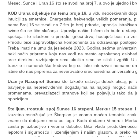
Mesec, Sunce i Uran 16 što se svodi na broj 7. a ovo je ujedno i b
KOD
Urana
o
djekuje na temu broj
a
16
.
u vidu neočekivanih događ
intuiciji za smernice. Energetska frekvencija velikih pomeranja,
nama.Broj 16.se svodi na 7.što je broj prirode, upravlja istraživa
svime što se tiče slušanja. Upravlja našim bićem da bude u stanju d
spokoja i to izlaskom u prirodu, grleći drvo, hodajući bosi na ze
Prirodu biće zapravoključna komponenta za održavanja postoje
Treba imati na umu da jesledeće 2023. Godina sedma univerzalna 
neki način priprema koja nas vodi na mesto apsolutnog oslobađanj
srce direktno razbijanjem srca ukoliko smo se stisli i zgrčili. 
tranzite i numerološke kodove koji su tako intenzivni nemamo d
istine što nas priprema za neverovatno srećnusedma univerzalnu 
Uran je Nasuprot Suncu
što takođe ostavlja dubok uticaj, jer
bavljenje sa nepredviđenim događajima na najbolji moguć način 
promenama, prevazilazeći strahove koji se pojavljuju tako d
opozicijom.
Stelijum, trostruki spoj Sunce 16 stepeni, Merkur 15 stepeni 
izuzetno osnažujuć jer Škorpion je veoma moćan tematski znak 
znamo da dobijamo moć od toga. Kada dodamo Veneru i Merkur
zaista je uzbudljivo i veoma duboko. Bika vlada produktivnošću
lepotom i sigurnošću i uzemljenjem i našim glasom, a preko 