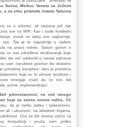
govornosti je zaista jaka. Smenjuju se
onu Sunce, Merkur, Venera sa Južnim
, a na vrhu piramide imamo Saturna
a su u učionici, ali nastava još nije
oziva sve na MIR. Kao i svaki kvalitetni
itanje, izvodi na tablu one najbučnije,
za sve: Šta je to najvažnije u našem
sada na pravo mesto. Saturn govori o
ači da će nas određene strukturacije koje
liko ste već odskočili iz mesta zabrinuti
da su vam narušene granice što dodatno
 potrebna disciplina i deci je potrebna
daberemo koje su to zdrave strukture i
ksne energije znači da će ovo biti
te, prime, implementiraju!
eli jednostavnost
,
ne voli mnogo
ri koje su zaista
veoma
važne
.
Bik
ku, da je nešto slatko i zašećereno,
nom ali i ukusnom, na skladnim bojama.
 udobnost. Ovo će biti veoma važno za
 konjunkciji i pruža nam priliku
na zadovoljstva, da jasno sa