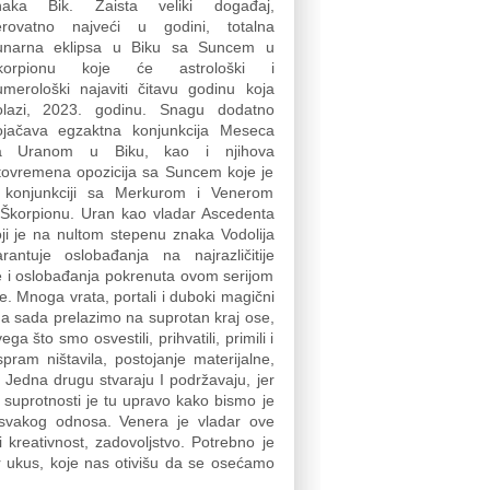
naka Bik. Zaista veliki događaj,
erovatno najveći u godini, totalna
unarna eklipsa u Biku sa Suncem u
korpionu koje će astrološki i
umerološki najaviti čitavu godinu koja
olazi, 2023. godinu. Snagu dodatno
ojačava egzaktna konjunkcija Meseca
a Uranom u Biku, kao i njihova
stovremena opozicija sa Suncem koje je
 konjunkciji sa Merkurom i Venerom
 Škorpionu. Uran kao vladar Ascedenta
ji je na nultom stepenu znaka Vodolija
arantuje oslobađanja na najrazličitije
e i oslobađanja pokrenuta ovom serijom
ne. Mnoga vrata, portali i duboki magični
 a sada prelazimo na suprotan kraj ose,
 što smo osvestili, prihvatili, primili i
ram ništavila, postojanje materijalne,
. Jedna drugu stvaraju I podržavaju, jer
suprotnosti je tu upravo kako bismo je
iz svakog odnosa. Venera je vladar ove
kreativnost, zadovoljstvo. Potrebno je
r ukus, koje nas otivišu da se osećamo