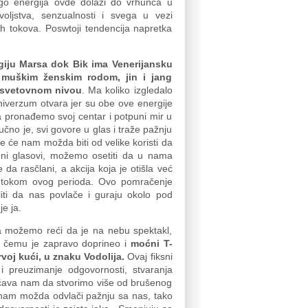
go energija ovde dolazi do vrhunca u
voljstva, senzualnosti i svega u vezi
ih tokova. Poswtoji tendencija napretka
giju Marsa dok Bik ima Venerijansku
 muškim ženskim rodom, jin i jang
 svetovnom nivou
. Ma koliko izgledalo
niverzum otvara jer su obe ove energije
 pronađemo svoj centar i potpuni mir u
učno je, svi govore u glas i traže pažnju
 će nam možda biti od velike koristi da
ni glasovi, možemo osetiti da u nama
da rasčlani, a akcija koja je otišla već
o tokom ovog perioda. Ovo pomračenje
iti da nas povlače i guraju okolo pod
je ja.
 da možemo reći da je na nebu spektakl,
!” čemu je zapravo doprineo i
moćni T-
voj kući, u znaku Vodolija.
Ovaj fiksni
i preuzimanje odgovornosti, stvaranja
gućava nam da stvorimo više od brušenog
 nam možda odvlači pažnju sa nas, tako