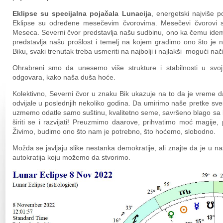
Eklipse su specijalna pojačala Lunacija
, energetski najviše 
Eklipse su određene mesečevim čvorovima. Mesečevi čvorovi 
Meseca. Severni čvor predstavlja našu sudbinu, ono ka čemu idemo
predstavlja našu prošlost i temelj na kojem gradimo ono što j
Biku, svaki trenutak treba usmeriti na najbolji i najlakši mogući na
Ohrabreni smo da unesemo više strukture i stabilnosti u svo
odgovara, kako naša duša hoće.
Kolektivno, Severni čvor u znaku Bik ukazuje na to da je vreme d
odvijale u poslednjih nekoliko godina. Da umirimo naše pretke sve
uzmemo odatle samo suštinu, kvalitetno seme, savršeno blago sa ko
širiti se i razvijati! Preuzmimo daarove, prihvatimo moć magije
Živimo, budimo ono što nam je potrebno, što hoćemo, slobodno.
Možda se javljaju slike nestanka demokratije, ali znajte da je u 
autokratija koju možemo da stvorimo.