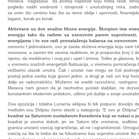
meseca naglašava da postoji napetost koju treba rešiti. Mno
pogledu naših vrednosti i istrajnosti i unutrašnjeg mira, zado
sa onim što cenimo kao što su teme obilja i upornosti, finansijsk
lagano, korak po korak.
Aktivirane su dve snažne fiksne energije. Škorpion ima ener
energiju tako da radimo sa osnovnim parom suprotnosti,
energijama i to sve radi pronalaženja balansa na osnovnom
osnovno I jednostavno, ovo je zaista složena energija koju nam U
nesvesne, a samim tim veoma reaktivne, te je preporuka broj 1 da
njemu, da meditiramo i ovaj put i opet i iznova. Toliko je glasova, b
u vremenu snažnih energetsih fluktuacija, u vremenu pomračenja te
vežbamo ulazak unutra. Čak i unutar nas mogu se čuti podvoje
postoji jedna osoba koja govori jedno, a drugi je naš um koji hoće 
dalje sa radoznalošću. Možemo se osetiti razvučeno, rastrgan
Meseca nam govori da je neohodno postati stabilan, ne dozvol
konstantnim eksternim pritiskom, uđimo još dublje u svoje unutrašn
Ova opozicija i totalna Lunarna eklipsa bi bili potpuno dovoljni
međutim ovu Eklipsu ćemo staviti u kategoriju “E ovo je Eklipsa
kvadrat sa Saturnom suvladarom Ascedenta koji se nalazi u pr
kvadrat je veoma dubok, jer se Saturn tiče vremena, sudbine 
granica unoseći osećaj ograničenja, ali ne i ograničenosti. Omo
osećaj na šta to treba da se fokusiramo kao suprotno onome što