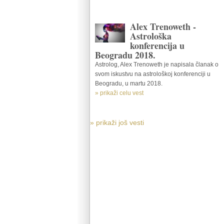
Alex Trenoweth -
Astrološka
konferencija u
Beogradu 2018.
Astrolog, Alex Trenoweth je napisala članak o
svom iskustvu na astrološkoj konferenciji u
Beogradu, u martu 2018.
» prikaži celu vest
» prikaži još vesti