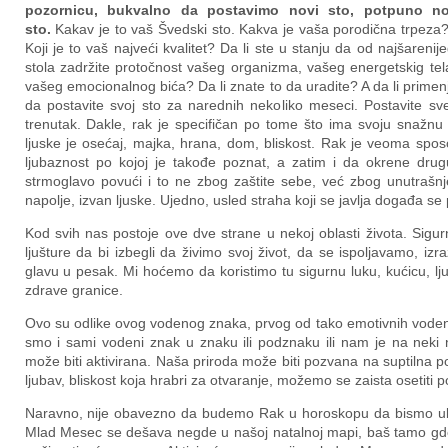
pozornicu, bukvalno da postavimo novi sto, potpuno no
sto.
Kakav je to vaš Švedski sto. Kakva je vaša porodična trpeza?
Koji je to vaš najveći kvalitet? Da li ste u stanju da od najšaren
stola zadržite protočnost vašeg organizma, vašeg energetskig tela
vašeg emocionalnog bića? Da li znate to da uradite? A da li prime
da postavite svoj sto za narednih nekoliko meseci. Postavite sve
trenutak. Dakle, rak je specifičan po tome što ima svoju snažnu lj
ljuske je osećaj, majka, hrana, dom, bliskost. Rak je veoma sposob
ljubaznost po kojoj je takođe poznat, a zatim i da okrene dr
strmoglavo povući i to ne zbog zaštite sebe, već zbog unutrašnje
napolje, izvan ljuske. Ujedno, usled straha koji se javlja događa se p
Kod svih nas postoje ove dve strane u nekoj oblasti života. Sigu
ljušture da bi izbegli da živimo svoj život, da se ispoljavamo, i
glavu u pesak. Mi hoćemo da koristimo tu sigurnu luku, kućicu, l
zdrave granice.
Ovo su odlike ovog vodenog znaka, prvog od tako emotivnih vodeni
smo i sami vodeni znak u znaku ili podznaku ili nam je na neki
može biti aktivirana. Naša priroda može biti pozvana na suptilna
ljubav, bliskost koja hrabri za otvaranje, možemo se zaista osetiti
Naravno, nije obavezno da budemo Rak u horoskopu da bismo ub
Mlad Mesec se dešava negde u našoj natalnoj mapi, baš tamo gde 