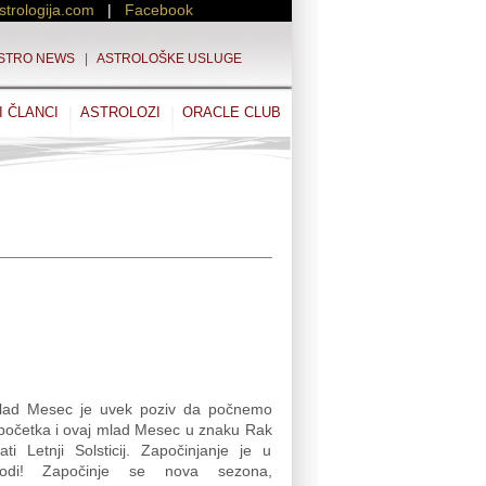
strologija.com
|
Facebook
STRO NEWS
|
ASTROLOŠKE USLUGE
I ČLANCI
ASTROLOZI
ORACLE CLUB
lad Mesec je uvek poziv da počnemo
spočetka i ovaj mlad Mesec u znaku Rak
ati Letnji Solsticij. Započinjanje je u
odi! Započinje se nova sezona,