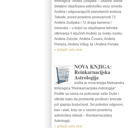
Imširagića “Anđeli Zodijaka – Stubovi Svesti”
detaljno objašnjava astrološku vezu između
Anđela i odgovarajućih planetarnih kodova.
Takođe, pored posebne povezanosti 72
Anđela Zodijaka i 72 draga kamena /
minerala – u knjizi su objašnjene tehnike
otkrivanja 5 ključnih Anđela za svaku osobu:
Anđela Zvezde, Anđela Čuvara, Anđela
Prelaza, Anđela Višeg Ja i Anđela Poruke.
» prikaži celu vest
NOVA KNJIGA:
Reinkarnacijska
Astrologija
Izašla je nova knjiga Aleksandra
Imširagića ''Reinkarnacijska Astrologija''.
Pođite sa nama na putovanje vaše Duše i
otkrijte kako da promenite prošlost i kreirate
još sjajniju budućnost. Svi potrebni odgovori,
kao i alati, kriju se u sasvim posebnoj
astrološkoj oblasti – Reinkarnacijskoj
Astrologiji.
» prikaži celu vest