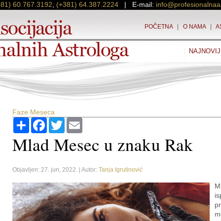
381) 60.767.3192
,
(+381) 64.387.2224
| E-mail:
info@profesionalnaa
POČETNA
|
O NAMA
|
A
NAJNOVIJ
Faze Meseca
Podijeli
Facebook
Twitter
Email
Mlad Mesec u znaku Rak
Objavljen: 27. jun, 2022. | Autor:
Tanja Igrutinović
M
i
pr
m