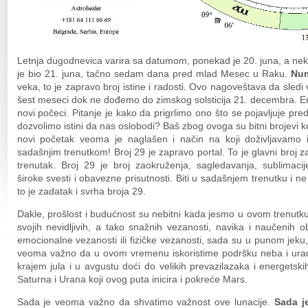
Letnja dugodnevica varira sa datumom, ponekad je 20. juna, a nekad
je bio 21. juna, tačno sedam dana pred mlad Mesec u Raku.
Num
veka, to je zapravo broj istine i radosti. Ovo nagoveštava da sledi
šest meseci dok ne dođemo do zimskog solsticija 21. decembra. En
novi počeci. Pitanje je kako da prigrlimo ono što se pojavljuje p
dozvolimo istini da nas oslobodi? Baš zbog ovoga su bitni brojevi ko
novi početak veoma je naglašen i način na koji doživljavamo 
sadašnjim trenutkom! Broj 29 je zapravo portal. To je glavni broj
trenutak. Broj 29 je broj zaokruženja, sagledavanja, sublimacij
široke svesti i obavezne prisutnosti. Biti u sadašnjem trenutku i ne 
to je zadatak i svrha broja 29.
Dakle, prošlost i budućnost su nebitni kada jesmo u ovom trenutk
svojih nevidljivih, a tako snažnih vezanosti, navika i naučenih 
emocionalne vezanosti ili fizičke vezanosti, sada su u punom jeku,
veoma važno da u ovom vremenu iskoristime podršku neba i urad
krajem jula i u avgustu doći do velikih prevazilazaka i energetskih
Saturna i Urana koji ovog puta inicira i pokreće Mars.
Sada je veoma važno da shvatimo važnost ove lunacije.
Sada j