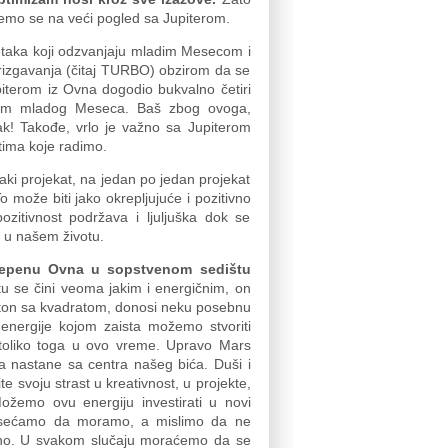
jemo se na veći pogled sa Jupiterom.
etaka koji odzvanjaju mladim Mesecom i
ubrizgavanja (čitaj TURBO) obzirom da se
iterom iz Ovna dogodio bukvalno četiri
akom mladog Meseca. Baš zbog ovoga,
ak! Takođe, vrlo je važno sa Jupiterom
ktima koje radimo.
aki projekat, na jedan po jedan projekat
o može biti jako okrepljujuće i pozitivno
ozitivnost podržava i ljuljuška dok se
e u našem životu.
stepenu Ovna u sopstvenom sedištu
u se čini veoma jakim i energičnim, on
uton sa kvadratom, donosi neku posebnu
 energije kojom zaista možemo stvoriti
 toliko toga u ovo vreme. Upravo Mars
a nastane sa centra našeg bića. Duši i
e svoju strast u kreativnost, u projekte,
ožemo ovu energiju investirati u novi
 osećamo da moramo, a mislimo da ne
ljno. U svakom slučaju moraćemo da se