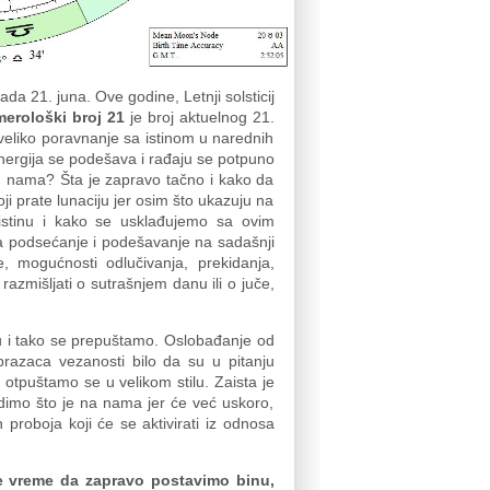
a 21. juna. Ove godine, Letnji solsticij
erološki broj 21
je broj aktuelnog 21.
 veliko poravnanje sa istinom u narednih
ergija se podešava i rađaju se potpuno
red nama? Šta je zapravo tačno i kako da
ji prate lunaciju jer osim što ukazuju na
istinu i kako se usklađujemo sa ovim
 za podsećanje i podešavanje na sadašnji
e, mogućnosti odlučivanja, prekidanja,
razmišljati o sutrašnjem danu ili o juče,
u i tako se prepuštamo. Oslobađanje od
obrazaca vezanosti bilo da su u pitanju
 otpuštamo se u velikom stilu. Zaista je
imo što je na nama jer će već uskoro,
 proboja koji će se aktivirati iz odnosa
e vreme da zapravo postavimo binu,