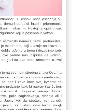
t intimnosti. U osnovi naša osećanja su
, domu i porodici, hrani i pripremanju
kanim i ukusnim. Postoji taj opšti utisak
sigurnosti koji je posebno je važan.
o astrološki nameće temu partnerstva,
je takođe broj koji ukazuje na izlazak u
sta dublje uđemo u temu i dozvolimo sebi
e ovo vreme nas inspiriše da volimo,
 i druge i da ove teme unesemo u svoj
ter je na sedmom stepenu znaka Ovan, a
iran veoma intenzivan odnos među ovim
ti pa nas i zove kroz ovaj kvadrat na
no probanje kako bi napravili taj željeni
si radost. I to preko osećaja. Jupiter
ive, polja sagledavanja, viđenja ali i
 Jupiter voli da istražuje, voli da uči.
pljenim, ali i jakim kako bismo mogli
optimizam nosi kroz sve izazove.
Zato