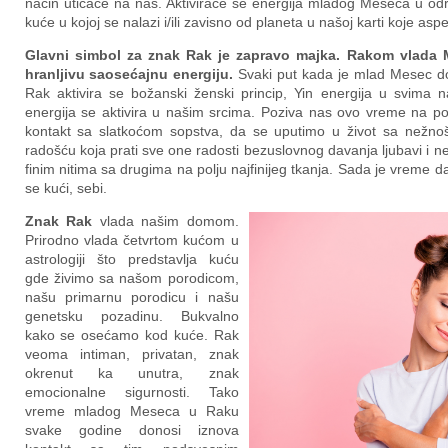
način uticaće na nas. Aktiviraće se energija mladog Meseca u odr
kuće u kojoj se nalazi i/ili zavisno od planeta u našoj karti koje asp
Glavni simbol za znak Rak je zapravo majka. Rakom vlada 
hranljivu saosećajnu energiju.
Svaki put kada je mlad Mesec d
Rak aktivira se božanski ženski princip, Yin energija u svima 
energija se aktivira u našim srcima. Poziva nas ovo vreme na p
kontakt sa slatkoćom sopstva, da se uputimo u život sa nežnoš
radošću koja prati sve one radosti bezuslovnog davanja ljubavi i n
finim nitima sa drugima na polju najfinijeg tkanja. Sada je vreme d
se kući, sebi.
Znak Rak
vlada našim domom.
Prirodno vlada četvrtom kućom u
astrologiji što predstavlja kuću
gde živimo sa našom porodicom,
našu primarnu porodicu i našu
genetsku pozadinu. Bukvalno
kako se osećamo kod kuće. Rak
veoma intiman, privatan, znak
okrenut ka unutra, znak
emocionalne sigurnosti. Tako
vreme mladog Meseca u Raku
svake godine donosi iznova