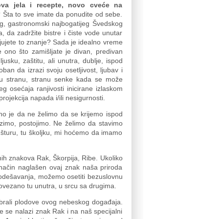
va jela i recepte, novo cveće na
 Šta to sve imate da ponudite od sebe.
ijeg, gastronomski najbogatijeg Švedskog
, da zadržite bistre i čiste vode unutar
njujete to znanje? Sada je idealno vreme
 ono što zamišljate je divan, predivan
usku, zaštitu, ali unutra, dublje, ispod
an da izrazi svoju osetljivost, ljubav i
ugu stranu, stranu senke kada se može
g osećaja ranjivosti inicirane izlaskom
rojekcija napada i/ili nesigurnosti.
rno je da ne želimo da se krijemo ispod
zrazimo, postojimo. Ne želimo da stavimo
jušturu, tu školjku, mi hoćemo da imamo
h znakova Rak, Škorpija, Ribe. Ukoliko
 način naglašen ovaj znak naša priroda
 podešavanja, možemo osetiti bezuslovnu
 povezano tu unutra, u srcu sa drugima.
rali plodove ovog nebeskog događaja.
se nalazi znak Rak i na naš specijalni