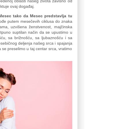
eđenoj oblasti našeg života zavisno od
ektuje ovaj događaj.
Mesec tako da Mesec predstavlja tu
ođe putem mesečevih ciklusa do znaka
nama, uzvišena ženstvenost, majčinska
otpuno suptilan način da se upustimo u
ću, sa brižnošću, sa ljubaznošću i sa
esebičnog deljenja našeg srca i spajanja
a se preselimo u taj centar srca, vratimo