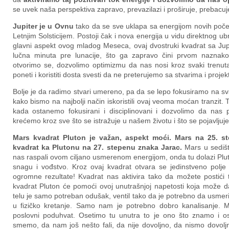
se uvek naša perspektiva zapravo, prevazilazi i proširuje, prebacu
Jupiter je u Ovnu
tako da se sve uklapa sa energijom novih poč
Letnjim Solsticijem. Postoji čak i nova energija u vidu direktnog 
glavni aspekt ovog mladog Meseca, ovaj dvostruki kvadrat sa Jup
lučna minuta pre lunacije, što ga zapravo čini prvom nazn
otvorimo se, dozvolimo optimizmu da nas nosi kroz svaki trenut
poneti i koristiti dosta svesti da ne preterujemo sa stvarima i proje
Bolje je da radimo stvari umereno, pa da se lepo fokusiramo na sv
kako bismo na najbolji način iskoristili ovaj veoma moćan tranzit. T
kada ostanemo fokusirani i disciplinovani i dozvolimo da nas p
krećemo kroz sve što se istražuje u našem životu i što se pojavljuj
Mars kvadrat Pluton je važan, aspekt moći. Mars na 25. 
kvadrat ka Plutonu na 27. stepenu znaka Jarac.
Mars u sedišt
nas raspali ovom ciljano usmerenom energijom, onda tu dolazi Pl
snagu i vođstvo. Kroz ovaj kvadrat otvara se jedinstveno polje
ogromne rezultate! Kvadrat nas aktivira tako da možete postići
kvadrat Pluton će pomoći ovoj unutrašnjoj napetosti koja može d
telu je samo potreban odušak, ventil tako da je potrebno da usmerit
u fizičko kretanje. Samo nam je potrebno dobro kanalisanje. M
poslovni poduhvat. Osetimo tu unutra to je ono što znamo i
smemo, da nam još nešto fali, da nije dovoljno, da nismo dovo