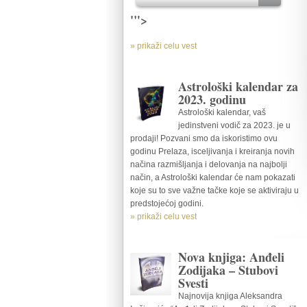
'">
» prikaži celu vest
Astrološki kalendar za
2023. godinu
Astrološki kalendar, vaš
jedinstveni vodič za 2023. je u
prodaji! Pozvani smo da iskoristimo ovu
godinu Prelaza, isceljivanja i kreiranja novih
načina razmišljanja i delovanja na najbolji
način, a Astrološki kalendar će nam pokazati
koje su to sve važne tačke koje se aktiviraju u
predstojećoj godini.
» prikaži celu vest
Nova knjiga: Anđeli
Zodijaka – Stubovi
Svesti
Najnovija knjiga Aleksandra