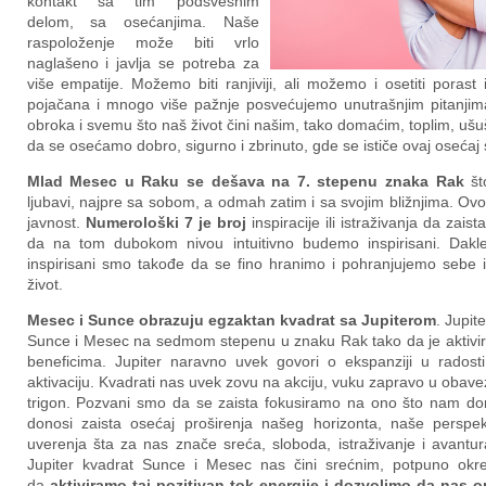
kontakt sa tim podsvesnim
delom, sa osećanjima. Naše
raspoloženje može biti vrlo
naglašeno i javlja se potreba za
više empatije. Možemo biti ranjiviji, ali možemo i osetiti poras
pojačana i mnogo više pažnje posvećujemo unutrašnjim pitanjima
obroka i svemu što naš život čini našim, tako domaćim, toplim, ušuš
da se osećamo dobro, sigurno i zbrinuto, gde se ističe ovaj osećaj 
Mlad Mesec u Raku se dešava na 7. stepenu znaka Rak
št
ljubavi, najpre sa sobom, a odmah zatim i sa svojim bližnjima. Ovo 
javnost.
Numerološki 7 je broj
inspiracije ili istraživanja da zai
da na tom dubokom nivou intuitivno budemo inspirisani. Dakl
inspirisani smo takođe da se fino hranimo i pohranjujemo sebe
život.
Mesec i Sunce obrazuju egzaktan kvadrat sa Jupiterom
. Jupi
Sunce i Mesec na sedmom stepenu u znaku Rak tako da je aktiv
beneficima. Jupiter naravno uvek govori o ekspanziji u rados
aktivaciju. Kvadrati nas uvek zovu na akciju, vuku zapravo u obavez
trigon. Pozvani smo da se zaista fokusiramo na ono što nam dono
donosi zaista osećaj proširenja našeg horizonta, naše perspekt
uverenja šta za nas znače sreća, sloboda, istraživanje i avantura.
Jupiter kvadrat Sunce i Mesec nas čini srećnim, potpuno okre
da
aktiviramo taj pozitivan tok energije i dozvolimo da nas 