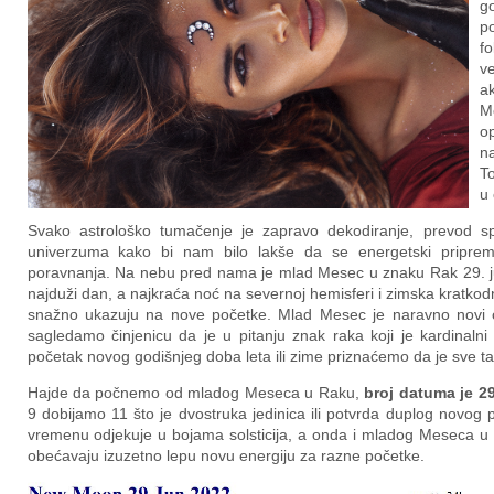
g
po
fo
v
a
M
o
n
To
u
Svako astrološko tumačenje je zapravo dekodiranje, prevod sp
univerzuma kako bi nam bilo lakše da se energetski pripremi
poravnanja. Na nebu pred nama je mlad Mesec u znaku Rak 29. juna,
najduži dan, a najkraća noć na severnoj hemisferi i zimska kratkodn
snažno ukazuju na nove početke. Mlad Mesec je naravno novi c
sagledamo činjenicu da je u pitanju znak raka koji je kardinalni 
početak novog godišnjeg doba leta ili zime priznaćemo da je sve t
Hajde da počnemo od mladog Meseca u Raku,
broj datuma je 2
9 dobijamo 11 što je dvostruka jedinica ili potvrda duplog novog
vremenu odjekuje u bojama solsticija, a onda i mladog Meseca u 
obećavaju izuzetno lepu novu energiju za razne početke.