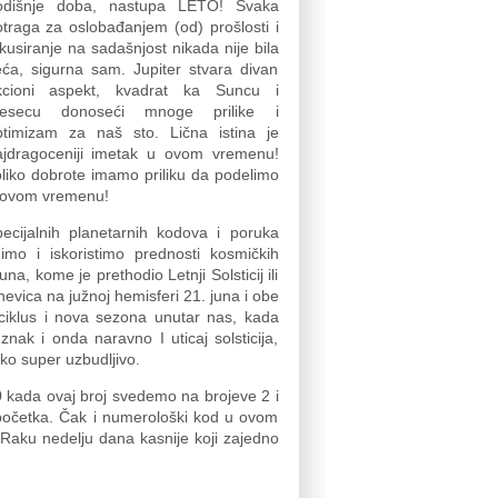
odišnje doba, nastupa LETO! Svaka
traga za oslobađanjem (od) prošlosti i
kusiranje na sadašnjost nikada nije bila
eća, sigurna sam. Jupiter stvara divan
kcioni aspekt, kvadrat ka Suncu i
esecu donoseći mnoge prilike i
ptimizam za naš sto. Lična istina je
ajdragoceniji imetak u ovom vremenu!
liko dobrote imamo priliku da podelimo
 ovom vremenu!
ecijalnih planetarnih kodova i poruka
mo i iskoristimo prednosti kosmičkih
 kome je prethodio Letnji Solsticij ili
evica na južnoj hemisferi 21. juna i obe
iklus i nova sezona unutar nas, kada
znak i onda naravno I uticaj solsticija,
ako super uzbudljivo.
9
kada ovaj broj svedemo na brojeve 2 i
 početka. Čak i numerološki kod u ovom
Raku nedelju dana kasnije koji zajedno