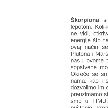
Škorpiona
si
lepotom. Kolik
ne vidi, otkri
energije što n
ovaj način se
Plutona i Mar
nas u ovome po
sopstvene moći
Okreće se sm
nama, kao i s
dozvolimo im d
preuzimamo si
smo u TIMU,
puštanje, kre