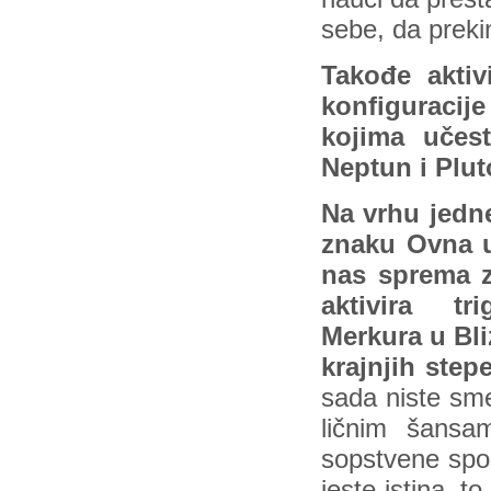
sebe, da pre
Takođe aktiv
konfiguracije
kojima učes
Neptun i Plu
Na vrhu jedne
znaku Ovna u
nas sprema z
aktivira tr
Merkura u Bli
krajnjih step
sada niste smel
ličnim šansa
sopstvene spos
jeste istina, t