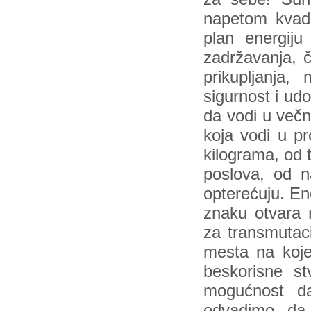
napetom kvadr
plan energiju
zadržavanja, č
prikupljanja, 
sigurnost i ud
da vodi u večn
koja vodi u pr
kilograma, od t
poslova, od n
opterećuju. E
znaku otvara 
za transmutaci
mesta na koje
beskorisne st
mogućnost d
odvadimo, da 