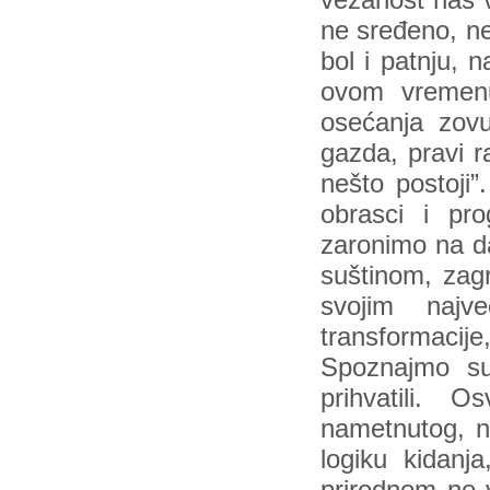
vezanost nas v
ne sređeno, ne
bol i patnju, 
ovom vremenu
osećanja zovu
gazda, pravi r
nešto postoji”
obrasci i pr
zaronimo na d
suštinom, zag
svojim najv
transformacije
Spoznajmo su
prihvatili. 
nametnutog, n
logiku kidanj