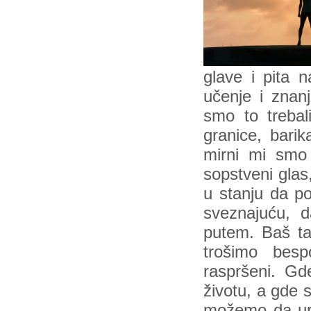
glave i pita 
učenje i znanj
smo to trebal
granice, bari
mirni mi smo
sopstveni glas
u stanju da po
sveznajuću, d
putem. Baš ta
trošimo bes
raspršeni. Gd
životu, a gde 
možemo da ura