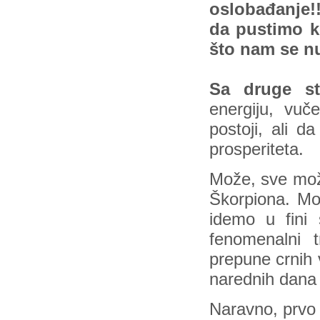
oslobađanje!
da pustimo k
što nam se nu
Sa druge st
energiju, vuč
postoji, ali d
prosperiteta.
Može, sve može
Škorpiona. Mo
idemo u fini 
fenomenalni 
prepune crnih 
narednih dan
Naravno, prvo 