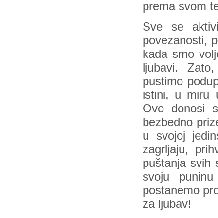
prema svom tel
Sve se aktivi
povezanosti, p
kada smo volje
ljubavi. Zato
pustimo podup
istini, u miru
Ovo donosi si
bezbedno prize
u svojoj jedi
zagrljaju, pri
puštanja svih 
svoju punin
postanemo prot
za ljubav!