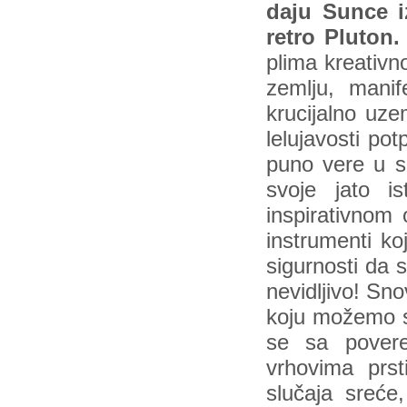
daju Sunce i
retro Pluton.
plima kreativn
zemlju, manif
krucijalno uze
lelujavosti po
puno vere u se
svoje jato is
inspirativnom 
instrumenti k
sigurnosti da
nevidljivo! Sn
koju možemo sa
se sa povere
vrhovima prst
slučaja sreće,