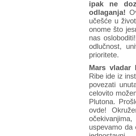
ipak ne doz
odlaganja!
Ov
učešće u živo
onome što jes
nas osloboditi
odlučnost, un
prioritete.
Mars vladar
Ribe ide iz ins
povezati unut
celovito možem
Plutona. Prošl
ovde! Okružen
očekivanjim
uspevamo da od
jednostavni