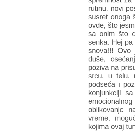
spremnost za p
rutinu, novi p
susret onoga 
ovde, što jesm
sa onim što d
senka. Hej pa 
snova!!! Ovo 
duše, osećan
poziva na pris
srcu, u telu,
podseća i poz
konjunkciji 
emocionalnog i
oblikovanje 
vreme, mogućn
kojima ovaj tu