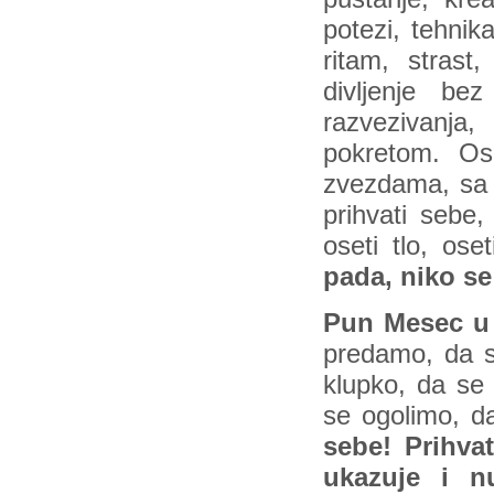
potezi, tehnika
ritam, strast
divljenje be
razvezivanja,
pokretom. Os
zvezdama, sa s
prihvati sebe
oseti tlo, ose
pada, niko se 
Pun Mesec u 
predamo, da 
klupko, da se
se ogolimo, d
sebe! Prihva
ukazuje i n