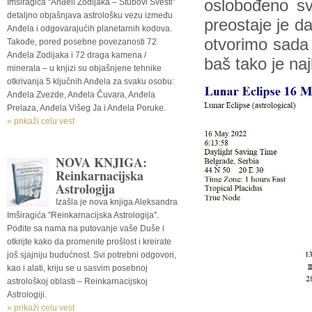
oslobođeno sv
Imširagića “Anđeli Zodijaka – Stubovi Svesti”
detaljno objašnjava astrološku vezu između
preostaje je d
Anđela i odgovarajućih planetarnih kodova.
otvorimo sada 
Takođe, pored posebne povezanosti 72
Anđela Zodijaka i 72 draga kamena /
baš tako je naj
minerala – u knjizi su objašnjene tehnike
otkrivanja 5 ključnih Anđela za svaku osobu:
Anđela Zvezde, Anđela Čuvara, Anđela
Prelaza, Anđela Višeg Ja i Anđela Poruke.
» prikaži celu vest
NOVA KNJIGA:
Reinkarnacijska
Astrologija
Izašla je nova knjiga Aleksandra
Imširagića ''Reinkarnacijska Astrologija''.
Pođite sa nama na putovanje vaše Duše i
otkrijte kako da promenite prošlost i kreirate
još sjajniju budućnost. Svi potrebni odgovori,
kao i alati, kriju se u sasvim posebnoj
astrološkoj oblasti – Reinkarnacijskoj
Astrologiji.
» prikaži celu vest