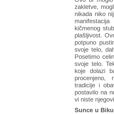
zakletve, mogl
nikada niko ni
manifestacij
kičmenog stub
plašljivost. O
potpuno pusti
svoje telo, da
Posetimo celi
svoje telo. T
koje dolazi 
procenjeno, 
tradicije i ob
postavilo na n
vi niste njegov
Sunce u Biku 