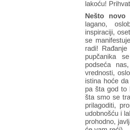
lakoću! Prihv
Nešto novo d
lagano, oslo
inspiraciji, os
se manifestu
radi! Rađanje
pupčanika se
podseća nas,
vrednosti, osl
istina hoće da
pa šta god to 
šta smo se traći
prilagoditi, p
udobnošću i la
prohodno, javlj
će vam reći).