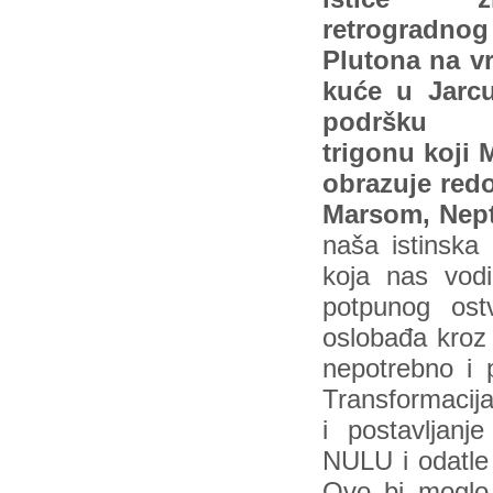
retrogradnog
Plutona na vr
kuće u Jarcu
podršku 
trigonu koji 
obrazuje red
Marsom, Nept
naša istinska 
koja nas vod
potpunog ost
oslobađa kroz 
nepotrebno i 
Transformacija
i postavljanj
NULU i odatle
Ovo bi moglo 