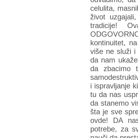
celulita, masn
život uzgajali,
tradicije! 
ODGOVORNOST
kontinuitet, 
više ne služi 
da nam ukaže
da zbacimo 
samodestruktiv
i ispravljanje
tu da nas uspr
da stanemo vis
šta je sve spr
ovde! DA na
potrebe, za sv
nauči da pres