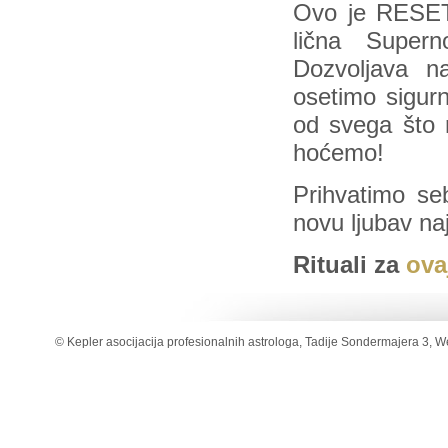
Ovo je RESET
lična Supern
Dozvoljava 
osetimo sigur
od svega što 
hoćemo!
Prihvatimo se
novu ljubav n
Rituali za
ova
© Kepler asocijacija profesionalnih astrologa, Tadije Sondermajera 3, W