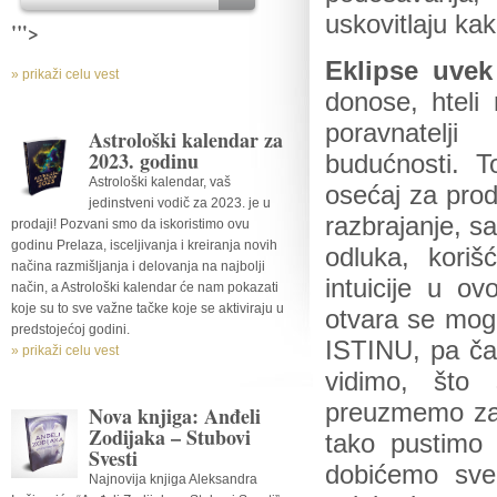
uskovitlaju kak
'">
Eklipse uvek
» prikaži celu vest
donose, hteli 
poravnatelj
Astrološki kalendar za
2023. godinu
budućnosti. T
Astrološki kalendar, vaš
osećaj za prod
jedinstveni vodič za 2023. je u
razbrajanje, s
prodaji! Pozvani smo da iskoristimo ovu
godinu Prelaza, isceljivanja i kreiranja novih
odluka, koriš
načina razmišljanja i delovanja na najbolji
intuicije u 
način, a Astrološki kalendar će nam pokazati
koje su to sve važne tačke koje se aktiviraju u
otvara se mogu
predstojećoj godini.
ISTINU, pa čak
» prikaži celu vest
vidimo, što 
preuzmemo za 
Nova knjiga: Anđeli
Zodijaka – Stubovi
tako pustimo
Svesti
dobićemo sve
Najnovija knjiga Aleksandra