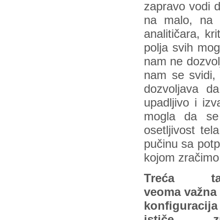
zapravo vodi d
na malo, na 
analitičara, k
polja svih mog
nam ne dozvol
nam se svidi,
dozvoljava d
upadljivo i iz
mogla da se 
osetljivost te
pučinu sa potp
kojom zračim
Treća ta
veoma važna 
konfiguracija
ističe zn