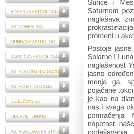
Sunce i Mes
Saturnom poz
HORARNA ASTROLOGIJA
naglašava zn
prokrastinaci
ASTROHEALING
promeni u akci
MUNDANA ASTROLOGIJA
Postoje jasne 
Solarne i Luna
KARMIČKA ASTROLOGIJA
naglašenost Yan
ASTROLOŠKI RAZGOVORI
jasno određen
menja ga, spo
ASTRO MITOLOGIJA
pojačane tokom
je kao na dlan
DUŠA ČOVEKA
nas i svega ok
pomračenja M
LIBER AETERNUS
napetost, naše
podešavanja
ASTROLOGIJA KRISTALA