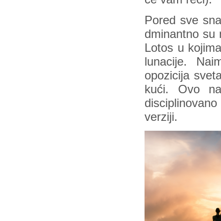
Pored sve sna
dminantno su n
Lotos u kojima
lunacije. Nai
opozicija svet
kući. Ovo na
disciplinovano
verziji.