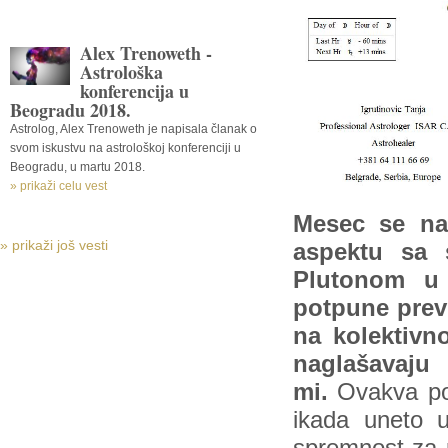
Alex Trenoweth -
Astrološka
konferencija u
Beogradu 2018.
Astrolog, Alex Trenoweth je napisala članak o
svom iskustvu na astrološkoj konferenciji u
Beogradu, u martu 2018.
» prikaži celu vest
Mesec se na
» prikaži još vesti
aspektu sa 
Plutonom u
potpune prev
na kolektivn
naglašavaju
mi.
Ovakva poz
ikada uneto u