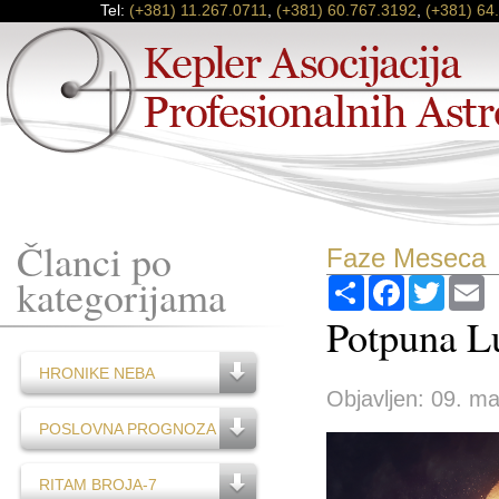
Tel:
(+381) 11.267.0711
,
(+381) 60.767.3192
,
(+381) 64
Članci po
Faze Meseca
kategorijama
Podijeli
Facebook
Twitter
E
Potpuna L
HRONIKE NEBA
Objavljen: 09. ma
POSLOVNA PROGNOZA
RITAM BROJA-7