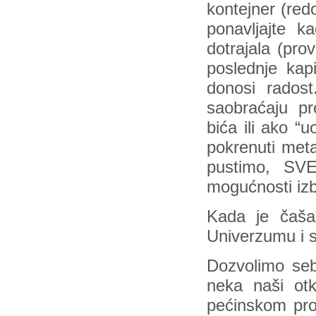
kontejner (red
ponavljajte k
dotrajala (pro
poslednje kap
donosi radost
saobraćaju pr
bića ili ako “u
pokrenuti met
pustimo, SV
mogućnosti iz
Kada je čaša
Univerzumu i s
Dozvolimo seb
neka naši otk
pećinskom pro