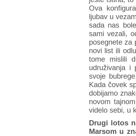
Ova konfigur
ljubav u vezam
sada nas bole
sami vezali, od
posegnete za 
novi list ili o
tome mislili d
udruživanja i 
svoje bubrege
Kada čovek spu
dobijamo znake
novom tajnom 
videlo sebi, 
Drugi lotos n
Marsom u zn