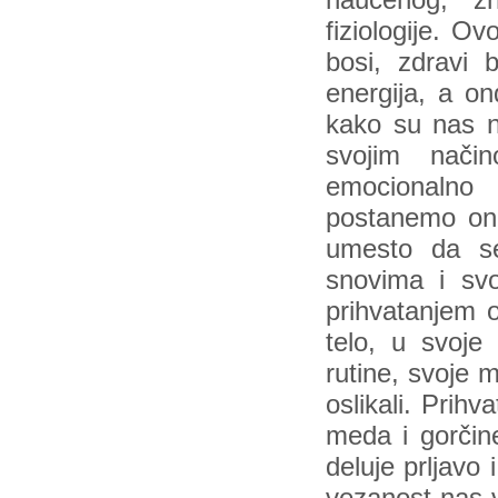
naučenog, z
fiziologije. O
bosi, zdravi 
energija, a on
kako su nas ne
svojim način
emocionalno o
postanemo on
umesto da se p
snovima i sv
prihvatanjem 
telo, u svoje
rutine, svoje 
oslikali. Pri
meda i gorčine
deluje prljavo 