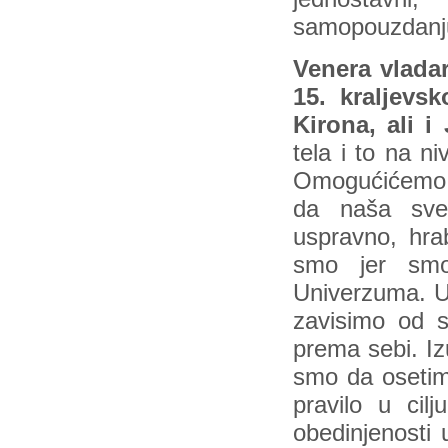
samopouzdanj
Venera vladark
15. kraljevs
Kirona, ali i 
tela i to na ni
Omogućićemo se
da naša svet
uspravno, hra
smo jer smo
Univerzuma. Uv
zavisimo od sv
prema sebi. Iz
smo da osetim
pravilo u cilj
obedinjenosti 