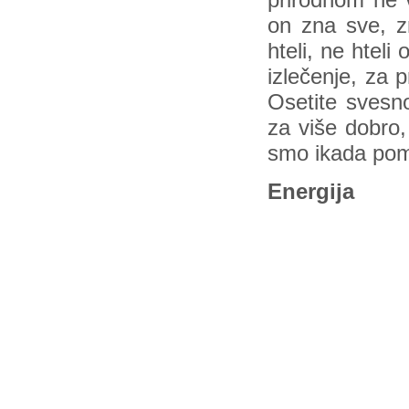
prirodnom ne v
on zna sve, z
hteli, ne hteli 
izlečenje, za 
Osetite svesno
za više dobro,
smo ikada pomis
Energija