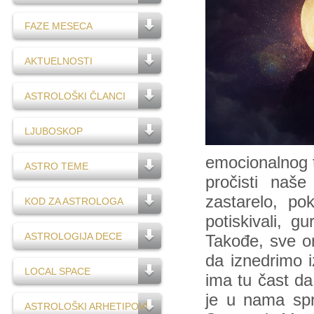
FAZE MESECA
AKTUELNOSTI
ASTROLOŠKI ČLANCI
LJUBOSKOP
emocionalnog 
ASTRO TEME
pročisti naše
zastarelo, po
KOD ZA ASTROLOGA
potiskivali, g
ASTROLOGIJA DECE
Takođe, sve on
da iznedrimo 
LOCAL SPACE
ima tu čast da
je u nama sp
ASTROLOŠKI ARHETIPOVI