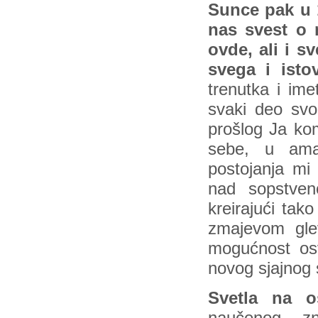
Sunce pak u 1
nas svest o m
ovde, ali i s
svega i ist
trenutka i im
svaki deo svo
prošlog Ja ko
sebe, u ama
postojanja mi 
nad sopstve
kreirajući tak
zmajevom gle
mogućnost osv
novog sjajnog 
Svetla na o