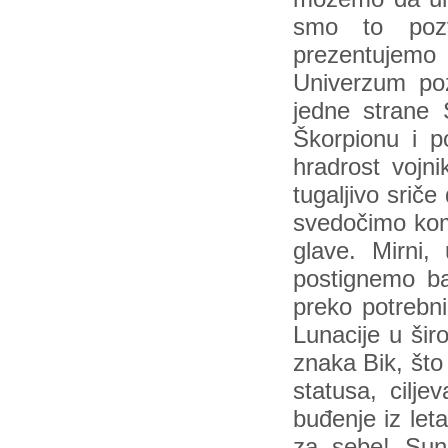
smo to poz
prezentujemo
Univerzum po
jedne strane
Škorpionu i po
hradrost vojn
tugaljivo srič
svedočimo komu
glave. Mirni
postignemo b
preko potrebn
Lunacije u ši
znaka Bik, što
statusa, cilje
buđenje iz leta
za sebe! Sun