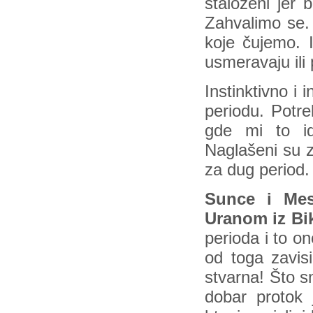
staloženi jer 
Zahvalimo se. 
koje čujemo.
usmeravaju ili
Instinktivno i
periodu. Potre
gde mi to id
Naglašeni su ze
za dug period.
Sunce i Mes
Uranom iz Bik
perioda i to o
od toga zavisi
stvarna! Što sm
dobar protok 