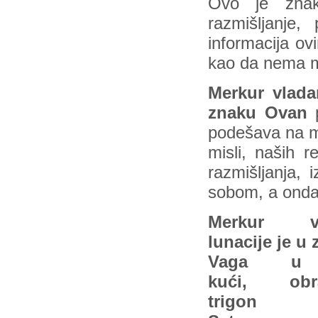
Ovo je znak
razmišljanje,
informacija o
kao da nema me
Merkur vlada
znaku Ovan
p
podešava na mn
misli, naših r
razmišljanja, 
sobom, a onda 
Merkur vl
lunacije je u
Vaga u
kući,
obr
trigon