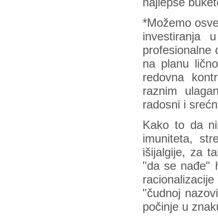
najlepše buke
*Možemo osvest
investiranja
profesionalne 
na planu ličn
redovna kontr
raznim ulagan
radosni i sreć
Kako to da ni
imuniteta, str
išijalgije, za
"da se nađe" 
racionalizacije
"čudnoj nazovi
počinje u znak