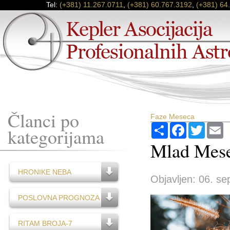
Tel:
(+381) 11.267.0711
,
(+381) 60.767.3192
,
(+381) 64
Članci po
Faze Meseca
Podijeli
Facebook
Twitter
E
kategorijama
Mlad Mese
HRONIKE NEBA
Objavljen: 06. se
POSLOVNA PROGNOZA
RITAM BROJA-7