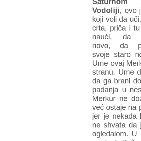
Saturno
Vodoliji
, ovo 
koji voli da uči
crta, priča i t
nauči, da 
novo, da p
svoje staro n
Ume ovaj Merk
stranu. Ume da
da ga brani do
padanja u ne
Merkur ne dozv
već ostaje na p
jer je nekada 
ne shvata da j
ogledalom. U 