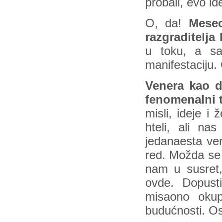
probali, evo id
O, da!
Mesec
razgraditelja
u toku, a sa
manifestaciju.
Venera kao d
fenomenalni t
misli, ideje i
hteli, ali na
jedanaesta ve
red. Možda se 
nam u susret,
ovde. Dopust
misaono okup
budućnosti. Os