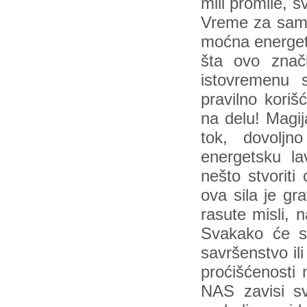
mili promile, 
Vreme za samod
moćna energets
šta ovo znači
istovremenu s
pravilno koriš
na delu! Magij
tok, dovoljn
energetsku l
nešto stvorit
ova sila je gr
rasute misli, 
Svakako će se 
savršenstvo il
proćišćenosti 
NAS zavisi sv