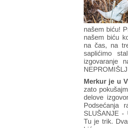
našem biću! P
našem biću ko
na čas, na t
saplićimo s
izgovaranje 
NEPROMIŠLJ
Merkur je u V
zato pokušajmo
delove izgovo
Podsećanja r
SLUŠANJE - 
Tu je trik. Dv