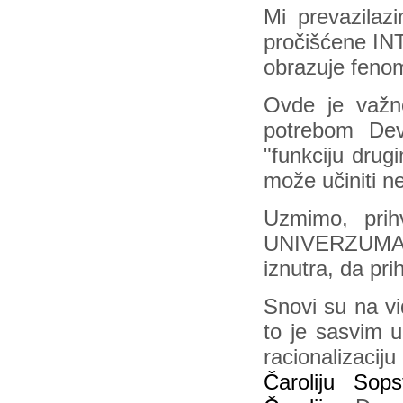
Mi prevazilaz
pročišćene IN
obrazuje fenom
Ovde je važn
potrebom Dev
"funkciju drug
može učiniti ne
Uzmimo, prih
UNIVERZUMA, n
iznutra, da pr
Snovi su na vid
to je sasvim 
racionalizaci
Čaroliju So