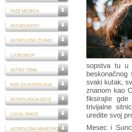
FAZE MESECA
AKTUELNOSTI
ASTROLOŠKI ČLANCI
LJUBOSKOP
sopstva tu u 
ASTRO TEME
beskonačnog sv
svaki kutak, s
KOD ZA ASTROLOGA
znanom kao OR
fiksirajte gd
ASTROLOGIJA DECE
trivijalne sit
uredite svoj pr
LOCAL SPACE
Mesec i Sunce
ASTROLOŠKI ARHETIPOVI