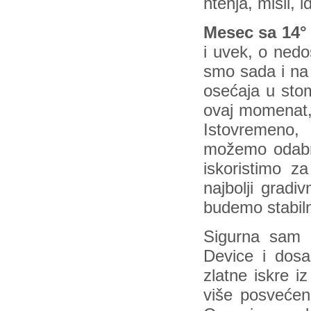
htenja, misli,
Mesec sa 14° 
i uvek, o nedo
smo sada i na 
osećaja u stom
ovaj momenat,
Istovremeno,
možemo odabrat
iskoristimo 
najbolji gradi
budemo stabilni
Sigurna sam d
Device i dosad
zlatne iskre i
više posvećena