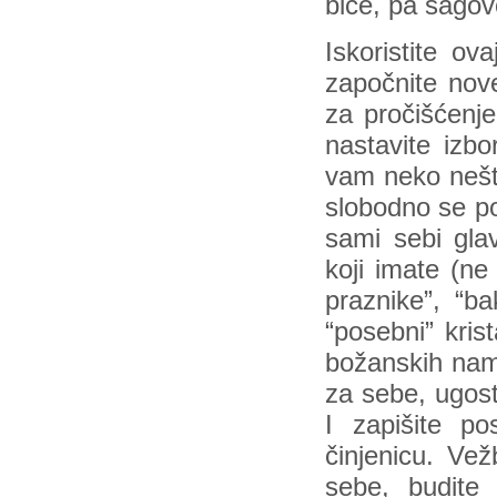
biće, pa sagovo
Iskoristite ov
započnite nove
za pročišćenje 
nastavite izbo
vam neko nešto
slobodno se po
sami sebi glav
koji imate (ne
praznike”, “ba
“posebni” kris
božanskih name
za sebe, ugost
I zapišite po
činjenicu. Vež
sebe, budite