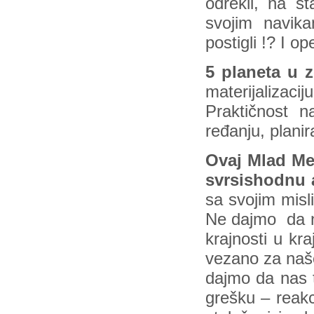
odrekli, na š
svojim navik
postigli !? I 
5 planeta u 
materijalizac
Praktičnost n
ređanju, planira
Ovaj Mlad Me
svrsishodnu 
sa svojim misl
Ne dajmo da na
krajnosti u kra
vezano za naše
dajmo da nas t
grešku – reakc