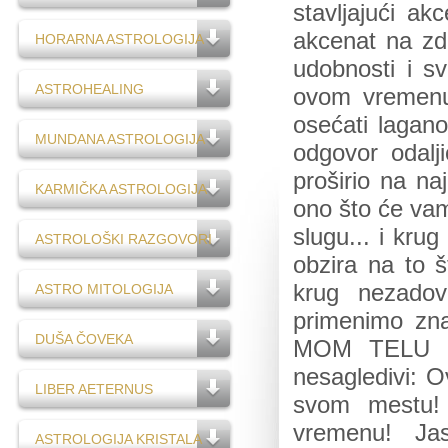
stavljajući a
akcenat na zdr
HORARNA ASTROLOGIJA
udobnosti i sv
ASTROHEALING
ovom vremenu 
osećati lagano
MUNDANA ASTROLOGIJA
odgovor odalj
proširio na na
KARMIČKA ASTROLOGIJA
ono što će vam
slugu... i kru
ASTROLOŠKI RAZGOVORI
obzira na to š
krug nezadov
ASTRO MITOLOGIJA
primenimo zna
DUŠA ČOVEKA
MOM TELU OV
nesagledivi: O
LIBER AETERNUS
svom mestu! S
vremenu! Ja
ASTROLOGIJA KRISTALA