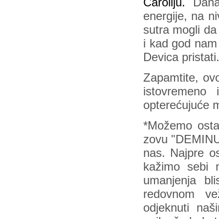
Čaroliju.
Danas
energije, na n
sutra mogli da
i kad god nam 
Devica pristati
Zapamtite, ov
istovremeno 
opterećujuće m
*Možemo ostav
zovu "DEMINUT
nas. Najpre os
kažimo sebi na
umanjenja bl
redovnom ve
odjeknuti na