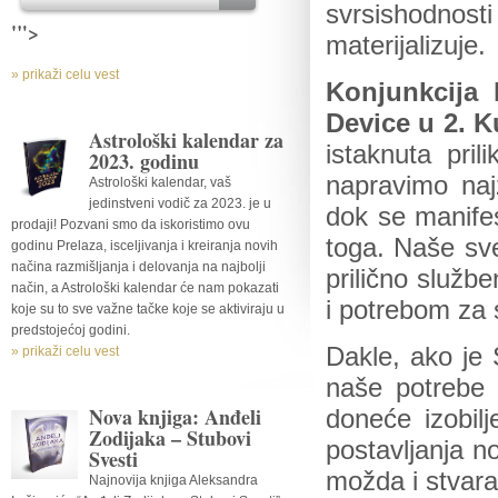
svrsishodno
'">
materijalizuje.
» prikaži celu vest
Konjunkcija
Device u 2. K
Astrološki kalendar za
istaknuta pri
2023. godinu
napravimo naj
Astrološki kalendar, vaš
jedinstveni vodič za 2023. je u
dok se manife
prodaji! Pozvani smo da iskoristimo ovu
toga. Naše sve
godinu Prelaza, isceljivanja i kreiranja novih
načina razmišljanja i delovanja na najbolji
prilično služb
način, a Astrološki kalendar će nam pokazati
i potrebom za 
koje su to sve važne tačke koje se aktiviraju u
predstojećoj godini.
Dakle, ako je 
» prikaži celu vest
naše potrebe 
Nova knjiga: Anđeli
doneće izobilj
Zodijaka – Stubovi
postavljanja n
Svesti
možda i stvara
Najnovija knjiga Aleksandra