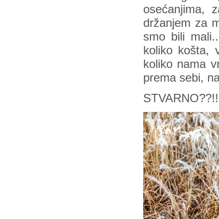
osećanjima, 
držanjem za mi
smo bili mali
koliko košta, 
koliko nama vr
prema sebi, na
STVARNO??!!