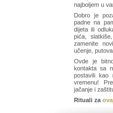
najboljem u v
Dobro je poz
padne na pame
dijeta ili odl
pića, slatkiše
zamenite novi
učenje, putovan
Ovde je bitno
kontakta sa na
postavili kao
vremenu! Pre
jačanje i zašti
Rituali za
ova