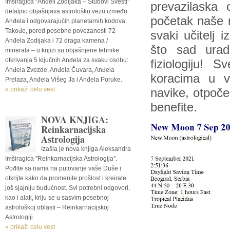
Imširagića “Anđeli Zodijaka – Stubovi Svesti”
prevazilaska 
detaljno objašnjava astrološku vezu između
početak naše n
Anđela i odgovarajućih planetarnih kodova.
Takođe, pored posebne povezanosti 72
svaki učitelj
Anđela Zodijaka i 72 draga kamena /
što sad urad
minerala – u knjizi su objašnjene tehnike
otkrivanja 5 ključnih Anđela za svaku osobu:
fiziologiju!
Anđela Zvezde, Anđela Čuvara, Anđela
koracima u v
Prelaza, Anđela Višeg Ja i Anđela Poruke.
» prikaži celu vest
navike, otpoče
benefite.
NOVA KNJIGA:
Reinkarnacijska
Astrologija
Izašla je nova knjiga Aleksandra
Imširagića ''Reinkarnacijska Astrologija''.
Pođite sa nama na putovanje vaše Duše i
otkrijte kako da promenite prošlost i kreirate
još sjajniju budućnost. Svi potrebni odgovori,
kao i alati, kriju se u sasvim posebnoj
astrološkoj oblasti – Reinkarnacijskoj
Astrologiji.
» prikaži celu vest