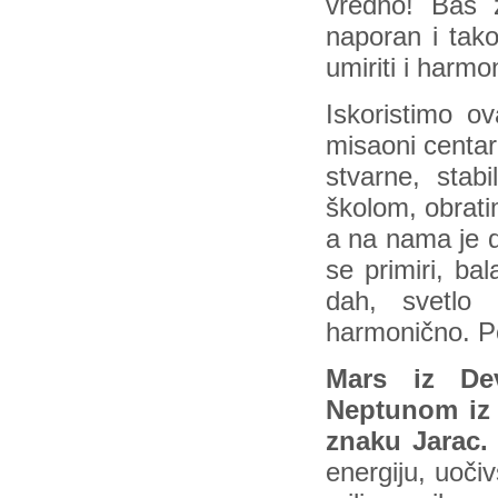
vredno! Baš 
naporan i tako
umiriti i harm
Iskoristimo o
misaoni centar
stvarne, stab
školom, obrati
a na nama je 
se primiri, ba
dah, svetlo 
harmonično. Po
Mars iz De
Neptunom iz 
znaku Jarac.
energiju, uoči