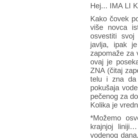
Hej... IMA LI 
Kako čovek pom
više novca i
osvestiti sv
javlja, ipak j
zapomaže za v
ovaj je posek
ZNA (čitaj zap
telu i zna da
pokušaja vode
pečenog za dor
Kolika je vredn
*Možemo osve
krajnjoj lini
vodenog dana,