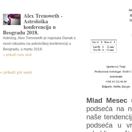
Alex Trenoweth -
Astrološka
konferencija u
Beogradu 2018.
Astrolog, Alex Trenoweth je napisala članak o
svom iskustvu na astrološkoj konferenciji u
Beogradu, u martu 2018.
» prikaži celu vest
» prikaži još vesti
Mlad Mesec 
podseća na n
naše tendenci
podseća u v