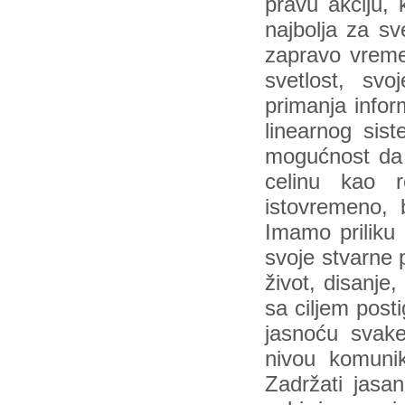
pravu akciju, 
najbolja za sv
zapravo vrem
svetlost, sv
primanja infor
linearnog sis
mogućnost da 
celinu kao 
istovremeno, 
Imamo priliku 
svoje stvarne 
život, disanje
sa ciljem post
jasnoću svake
nivou komuni
Zadržati jasan