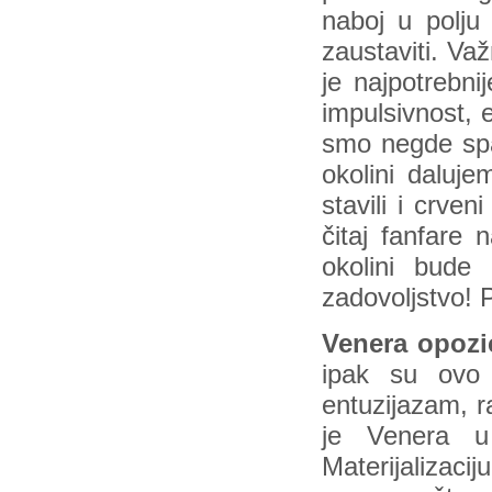
naboj u polju
zaustaviti. Va
je najpotrebn
impulsivnost, e
smo negde spak
okolini daluj
stavili i crve
čitaj fanfare 
okolini bude
zadovoljstvo! 
Venera opozic
ipak su ovo 
entuzijazam, r
je Venera u
Materijalizaci