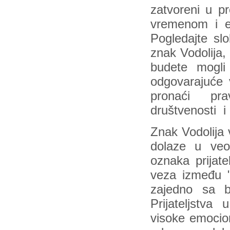
zatvoreni u p
vremenom i em
Pogledajte slo
znak Vodolija, 
budete mogl
odgovarajuće 
pronaći pra
društvenosti i
Znak Vodolija v
dolaze u veo
oznaka prijate
veza između "n
zajedno sa b
Prijateljstva 
visoke emocio