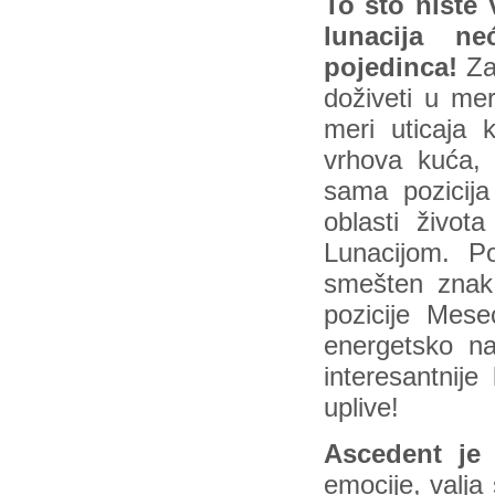
To što niste 
lunacija n
pojedinca!
Zap
doživeti u me
meri uticaja 
vrhova kuća, 
sama pozicij
oblasti život
Lunacijom. Po
smešten znak
pozicije Mes
energetsko na
interesantnije
uplive!
Ascedent je
emocije, valja 