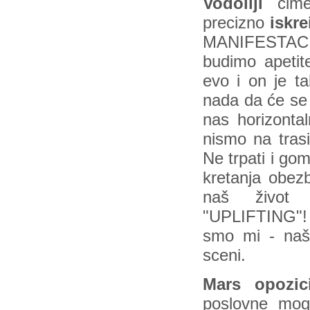
Vodoliji
čim
precizno
iskre
MANIFESTACIJA!
budimo apetit
evo i on je ta
nada da će se 
nas horizontal
nismo na trasi
Ne trpati i gom
kretanja obezb
naš život 
"UPLIFTING"! B
smo mi - naš
sceni.
Mars opozici
poslovne mog