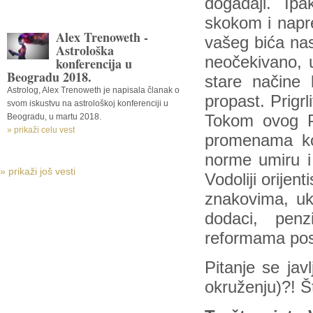
događaji. Ip
skokom i napre
Alex Trenoweth -
vašeg bića nast
Astrološka
neočekivano, 
konferencija u
Beogradu 2018.
stare načine 
Astrolog, Alex Trenoweth je napisala članak o
propast. Prigr
svom iskustvu na astrološkoj konferenciji u
Beogradu, u martu 2018.
Tokom ovog P
» prikaži celu vest
promenama koj
norme umiru 
» prikaži još vesti
Vodoliji orijen
znakovima, uk
dodaci, penz
reformama post
Pitanje se j
okruženju)?! Š