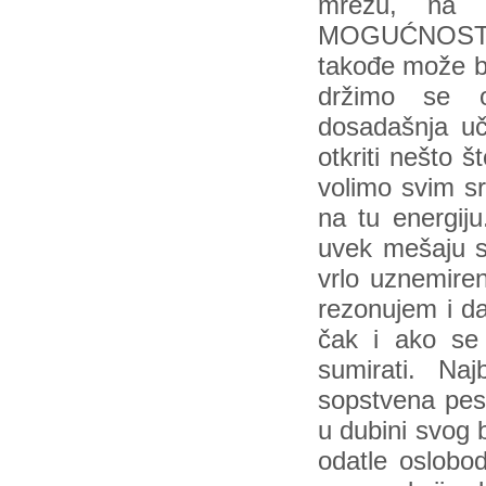
mrežu, na
MOGUĆNOSTI! 
takođe može bi
držimo se o
dosadašnja u
otkriti nešto 
volimo svim s
na tu energij
uvek mešaju s
vrlo uznemiren
rezonujem i da
čak i ako se 
sumirati. Na
sopstvena pes
u dubini svog b
odatle oslobo