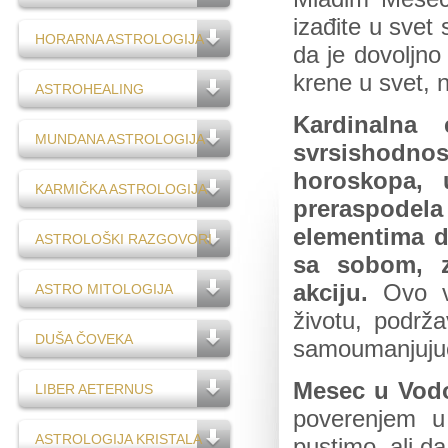
izađite u svet 
HORARNA ASTROLOGIJA
da je dovoljno
krene u svet,
ASTROHEALING
Kardinalna e
MUNDANA ASTROLOGIJA
svrsishodn
horoskopa, 
KARMIČKA ASTROLOGIJA
preraspodel
elementima d
ASTROLOŠKI RAZGOVORI
sa sobom, z
akciju.
Ovo 
ASTRO MITOLOGIJA
životu, podrža
DUŠA ČOVEKA
samoumanjujuć
Mesec u Vodo
LIBER AETERNUS
poverenjem u 
ASTROLOGIJA KRISTALA
pustimo, ali d