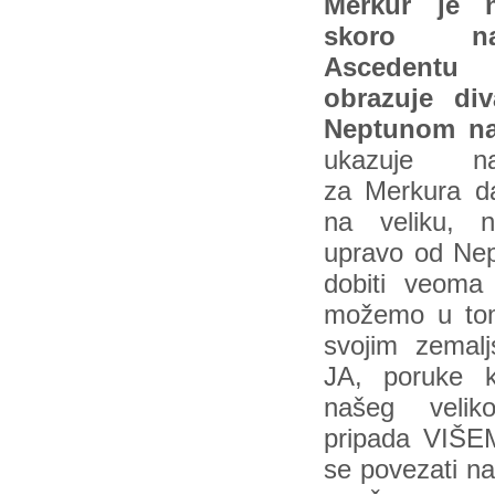
Merkur je 
skoro 
Ascedentu
obrazuje di
Neptunom n
ukazuje n
za Merkura d
na veliku, 
upravo od Ne
dobiti veoma
možemo u tom
svojim zemal
JA, poruke k
našeg veli
pripada VIŠ
se povezati na