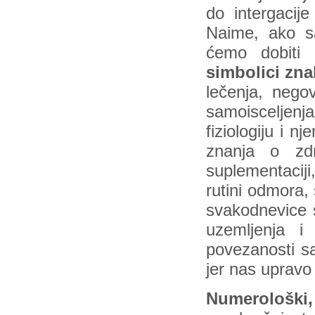
do intergacij
Naime, ako s
ćemo dobiti
simbolici zna
lečenja, nego
samoisceljenj
fiziologiju i n
znanja o zdra
suplementaciji
rutini odmora,
svakodnevice 
uzemljenja i
povezanosti s
jer nas upravo
Numerološki,