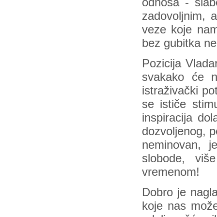
odnosa - slabo
zadovoljnim, 
veze koje nam
bez gubitka ne
Pozicija Vlad
svakako će na
istraživački p
se ističe stim
inspiracija do
dozvoljenog, p
neminovan, je
slobode, viš
vremenom!
Dobro je nagl
koje nas može