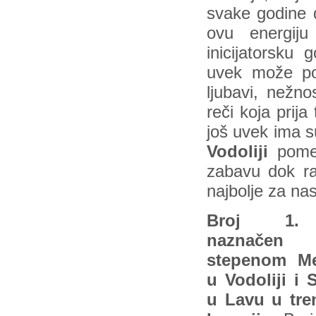
svake godine d
ovu energij
inicijatorsku 
uvek može pod
ljubavi, nežno
reči koja prij
još uvek ima s
Vodoliji
pome
zabavu dok ra
najbolje za nas
Broj 1.
naznačen
stepenom M
u Vodoliji i 
u Lavu u tre