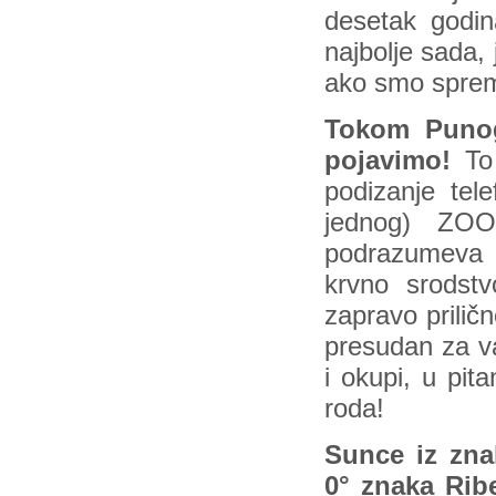
desetak godin
najbolje sada, 
ako smo sprem
Tokom Punog
pojavimo!
To 
podizanje tele
jednog) ZOO
podrazumeva s
krvno srodstv
zapravo priličn
presudan za va
i okupi, u pit
roda!
Sunce iz zna
0° znaka Rib