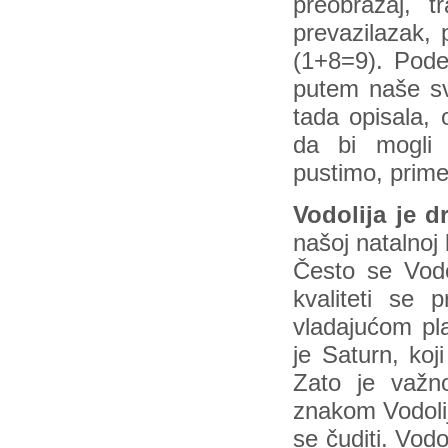
preobražaj, t
prevazilazak, 
(1+8=9). Pod
putem naše sv
tada opisala,
da bi mogli 
pustimo, prim
Vodolija je d
našoj natalnoj 
Često se Vodol
kvaliteti se
vladajućom pl
je Saturn, koj
Zato je važn
znakom Vodolij
se čuditi. Vodo