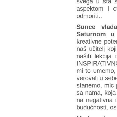
svega u šta s
aspektom i ot
odmoriti..
Sunce vlad
Saturnom
u
kreativne pote
naš učitelj ko
naših lekcija
INSPIRATIVNO
mi to umemo,
verovali u seb
stanemo, mic p
sa nama, koja 
na negativna 
budućnosti, ose