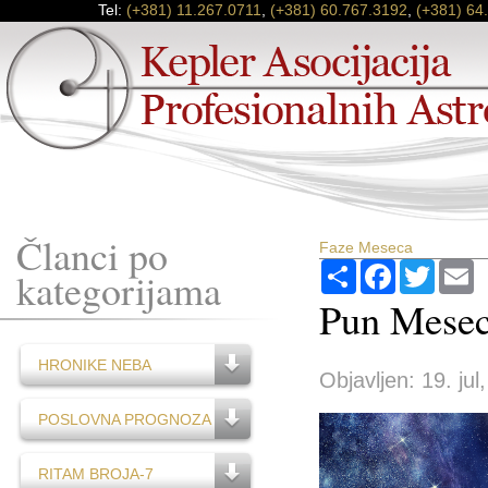
Tel:
(+381) 11.267.0711
,
(+381) 60.767.3192
,
(+381) 64
Članci po
Faze Meseca
Podijeli
Facebook
Twitter
E
kategorijama
Pun Mesec
HRONIKE NEBA
Objavljen: 19. jul
POSLOVNA PROGNOZA
RITAM BROJA-7