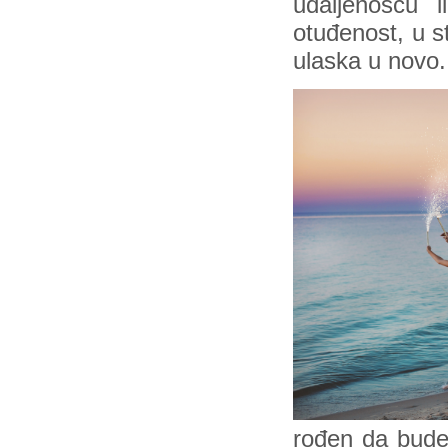
udaljenošću 
otuđenost, u s
ulaska u novo
rođen da bude 