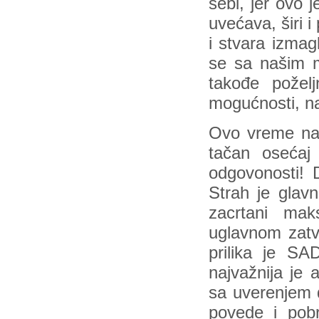
sebi, jer ovo j
uvećava, širi 
i stvara izmag
se sa našim m
takođe poželj
mogućnosti, na
Ovo vreme na
tačan osećaj 
odgovonosti! 
Strah je glav
zacrtani mak
uglavnom zatvo
prilika je SA
najvažnija je 
sa uverenjem d
povede i pob