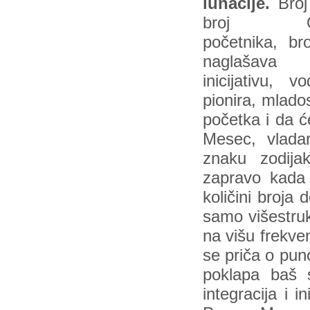
lunacije.
Broj
broj Ov
početnika, bro
naglašava
inicijativu, vo
pionira, mlado
početka i da ć
Mesec, vlada
znaku zodija
zapravo kada
količini broja 
samo višestru
na višu frekve
se priča o pun
poklapa baš
integracija i 