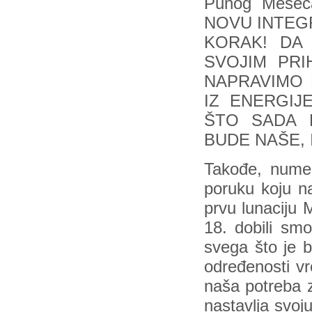
Punog Mesec
NOVU INTEG
KORAK! DA
SVOJIM PRI
NAPRAVIMO 
IZ ENERGIJ
ŠTO SADA 
BUDE NAŠE, I
Takođe, numer
poruku koju n
prvu lunaciju 
18. dobili sm
svega što je b
određenosti v
naša potreba 
nastavlja svoj