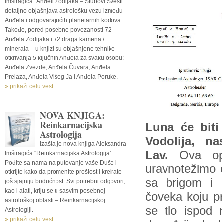
Imširagića “Anđeli Zodijaka – Stubovi Svesti”
detaljno objašnjava astrološku vezu između
Anđela i odgovarajućih planetarnih kodova.
Takođe, pored posebne povezanosti 72
Anđela Zodijaka i 72 draga kamena /
minerala – u knjizi su objašnjene tehnike
otkrivanja 5 ključnih Anđela za svaku osobu:
Anđela Zvezde, Anđela Čuvara, Anđela
Prelaza, Anđela Višeg Ja i Anđela Poruke.
» prikaži celu vest
NOVA KNJIGA:
Reinkarnacijska
Luna će bit
Astrologija
Vodolija, n
Izašla je nova knjiga Aleksandra
Lav.
Ova opo
Imširagića ''Reinkarnacijska Astrologija''.
Pođite sa nama na putovanje vaše Duše i
uravnotežimo o
otkrijte kako da promenite prošlost i kreirate
sa brigom i 
još sjajniju budućnost. Svi potrebni odgovori,
kao i alati, kriju se u sasvim posebnoj
čoveka koju pr
astrološkoj oblasti – Reinkarnacijskoj
se tlo ispod 
Astrologiji.
» prikaži celu vest