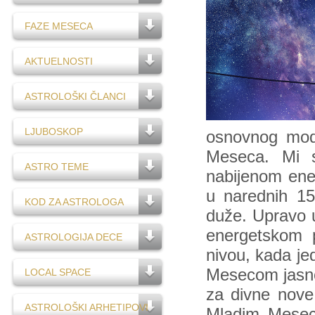
FAZE MESECA
AKTUELNOSTI
ASTROLOŠKI ČLANCI
LJUBOSKOP
osnovnog mod
Meseca. Mi s
ASTRO TEME
nabijenom ener
u narednih 1
KOD ZA ASTROLOGA
duže. Upravo 
energetskom p
ASTROLOGIJA DECE
nivou, kada je
Mesecom jasno 
LOCAL SPACE
za divne nove 
ASTROLOŠKI ARHETIPOVI
Mladim Mesec