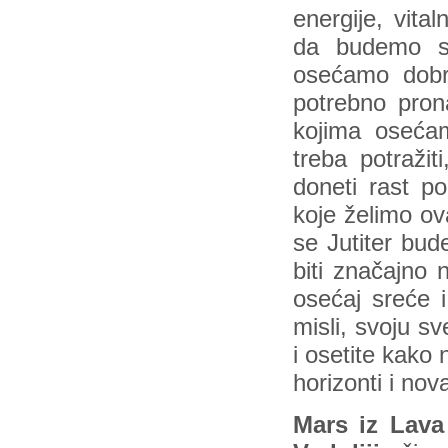
energije, vita
da budemo sr
osećamo dobro
potrebno prona
kojima oseća
treba potraži
doneti rast po
koje želimo ov
se Jutiter bud
biti značajno n
osećaj sreće 
misli, svoju s
i osetite kako
horizonti i nov
Mars iz Lava