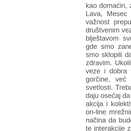
kao domaćin, 
Lava, Mesec s
važnost prepu
društvenim ve
blještavom s
gde smo zanem
smo sklopili da
zdravim. Ukoli
veze i dobra v
gorčine, vec
svetlosti. Tre
daju osećaj 
akcija i kolek
on-line mrežn
načina da bude
te interakcije