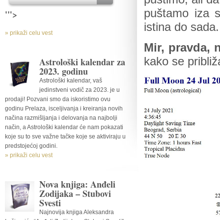
puštamo iza s
'">
istina do sada.
» prikaži celu vest
Mir, pravda, 
kako se pribli
Astrološki kalendar za
2023. godinu
Astrološki kalendar, vaš
jedinstveni vodič za 2023. je u
prodaji! Pozvani smo da iskoristimo ovu
godinu Prelaza, isceljivanja i kreiranja novih
načina razmišljanja i delovanja na najbolji
način, a Astrološki kalendar će nam pokazati
koje su to sve važne tačke koje se aktiviraju u
predstojećoj godini.
» prikaži celu vest
Nova knjiga: Anđeli
Zodijaka – Stubovi
Svesti
Najnovija knjiga Aleksandra