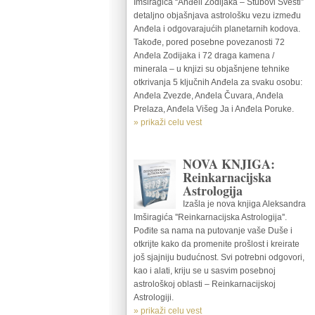
Imširagića “Anđeli Zodijaka – Stubovi Svesti”
detaljno objašnjava astrološku vezu između
Anđela i odgovarajućih planetarnih kodova.
Takođe, pored posebne povezanosti 72
Anđela Zodijaka i 72 draga kamena /
minerala – u knjizi su objašnjene tehnike
otkrivanja 5 ključnih Anđela za svaku osobu:
Anđela Zvezde, Anđela Čuvara, Anđela
Prelaza, Anđela Višeg Ja i Anđela Poruke.
» prikaži celu vest
NOVA KNJIGA:
Reinkarnacijska
Astrologija
Izašla je nova knjiga Aleksandra
Imširagića ''Reinkarnacijska Astrologija''.
Pođite sa nama na putovanje vaše Duše i
otkrijte kako da promenite prošlost i kreirate
još sjajniju budućnost. Svi potrebni odgovori,
kao i alati, kriju se u sasvim posebnoj
astrološkoj oblasti – Reinkarnacijskoj
Astrologiji.
» prikaži celu vest