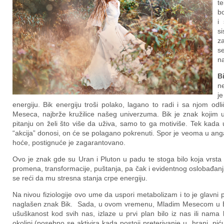
t
bo
i
si
za
s
n
B
ne
je
energiju. Bik energiju troši polako, lagano to radi i sa njom odl
Meseca, najbrže kružilice našeg univerzuma. Bik je znak kojim up
pitanju on želi što više da uživa, samo to ga motiviše. Tek kada 
“akcija” donosi, on će se polagano pokrenuti. Spor je veoma u anga
hoće, postignuće je zagarantovano.
Ovo je znak gde su Uran i Pluton u padu te stoga bilo koja vrsta ri
promena, transformacije, puštanja, pa čak i evidentnog oslobađanj
se reći da mu stresna stanja crpe energiju.
Na nivou fiziologije ovo ume da uspori metabolizam i to je glavni
naglašen znak Bik. Sada, u ovom vremenu, Mladim Mesecom u Biku
ušuškanost kod svih nas, izlaze u prvi plan bilo iz nas ili nama blis
okolini (posebno se aktivira kada postoji preterivanje u hrani, piću,