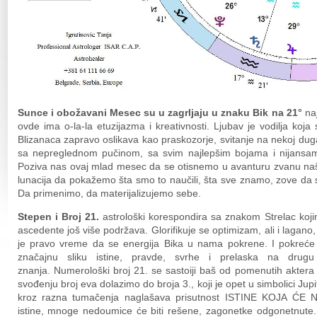
Sunce i obožavani Mesec su u zagrljaju u znaku Bik na 21
°
na
ovde ima o-la-la etuzijazma i kreativnosti. Ljubav je vodilja koj
Blizanaca zapravo oslikava kao praskozorje, svitanje na nekoj dug
sa nepreglednom pučinom, sa svim najlepšim bojama i nijansam
Poziva nas ovaj mlad mesec da se otisnemo u avanturu zvanu naš
lunacija da pokažemo šta smo to naučili, šta sve znamo, zove da sp
Da primenimo, da materijalizujemo sebe.
Stepen i Broj 21.
astrološki korespondira sa znakom Strelac kojim
ascedente još više podržava. Glorifikuje se optimizam, ali i lagano
je pravo vreme da se energija Bika u nama pokrene. I pokreće
značajnu sliku istine, pravde, svrhe i prelaska na drugu 
znanja. Numerološki broj 21. se sastoiji baš od pomenutih aktera
svođenju broj eva dolazimo do broja 3., koji je opet u simbolici Jupit
kroz razna tumačenja naglašava prisutnost ISTINE KOJA Ć
istine, mnoge nedoumice će biti rešene, zagonetke odgonetnute. 