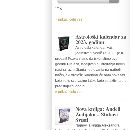
'">
» prikaži celu vest
Astrološki kalendar za
2023. godinu
Astrološki kalendar, vaš
jedinstveni vodič za 2023. je u
prodaji! Pozvani smo da iskoristimo ovu
godinu Prelaza, isceljivanja i kreiranja novih
načina razmišljanja i delovanja na najbolji
način, a Astrološki kalendar će nam pokazati
koje su to sve važne tačke koje se aktiviraju u
predstojećoj godini.
» prikaži celu vest
Nova knjiga: Anđeli
Zodijaka – Stubovi
Svesti
Najnovija knjiga Aleksandra