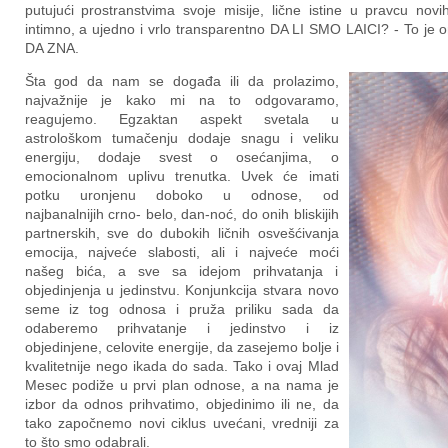
putujući prostranstvima svoje misije, lične istine u pravcu no
intimno, a ujedno i vrlo transparentno DA LI SMO LAICI? - To j
DA ZNA.
Šta god da nam se događa ili da prolazimo,
najvažnije je kako mi na to odgovaramo,
reagujemo. Egzaktan aspekt svetala u
astrološkom tumačenju dodaje snagu i veliku
energiju, dodaje svest o osećanjima, o
emocionalnom uplivu trenutka. Uvek će imati
potku uronjenu doboko u odnose, od
najbanalnijih crno- belo, dan-noć, do onih bliskijih
partnerskih, sve do dubokih ličnih osvešćivanja
emocija, najveće slabosti, ali i najveće moći
našeg bića, a sve sa idejom prihvatanja i
objedinjenja u jedinstvu. Konjunkcija stvara novo
seme iz tog odnosa i pruža priliku sada da
odaberemo prihvatanje i jedinstvo i iz
objedinjene, celovite energije, da zasejemo bolje i
kvalitetnije nego ikada do sada. Tako i ovaj Mlad
Mesec podiže u prvi plan odnose, a na nama je
izbor da odnos prihvatimo, objedinimo ili ne, da
tako započnemo novi ciklus uvećani, vredniji za
to što smo odabrali.