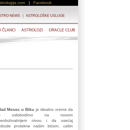
strologija.com
|
Facebook
STRO NEWS
|
ASTROLOŠKE USLUGE
I ČLANCI
ASTROLOZI
ORACLE CLUB
lad Mesec u Biku
je idealno vreme da
e oslobodimo na novom
veobuhvatnijem nivou i da osećaj
lobode protekne našim bićem, celim