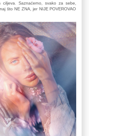
vih ciljeva. Saznaćemo, svako za sebe,
e onaj što NE ZNA, jer NIJE POVEROVAO