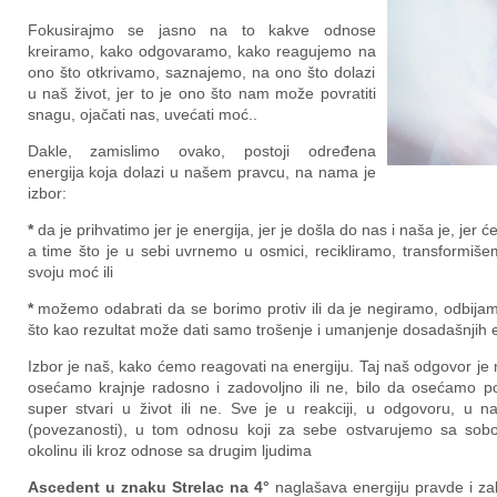
Fokusirajmo se jasno na to kakve odnose
kreiramo, kako odgovaramo, kako reagujemo na
ono što otkrivamo, saznajemo, na ono što dolazi
u naš život, jer to je ono što nam može povratiti
snagu, ojačati nas, uvećati moć..
Dakle, zamislimo ovako, postoji određena
energija koja dolazi u našem pravcu, na nama je
izbor:
*
da je prihvatimo jer je energija, jer je došla do nas i naša je, jer
a time što je u sebi uvrnemo u osmici, recikliramo, transformi
svoju moć ili
*
možemo odabrati da se borimo protiv ili da je negiramo, odbija
što kao rezultat može dati samo trošenje i umanjenje dosadašnjih 
Izbor je naš, kako ćemo reagovati na energiju. Taj naš odgovor je n
osećamo krajnje radosno i zadovoljno ili ne, bilo da osećamo podr
super stvari u život ili ne. Sve je u reakciji, u odgovoru, u 
(povezanosti), u tom odnosu koji za sebe ostvarujemo sa sobo
okolinu ili kroz odnose sa drugim ljudima
Ascedent u znaku Strelac na 4
°
naglašava energiju pravde i zak