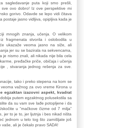
za sagledavanje puta koji smo prešli,
 sve ovo dobro! Iz ove perspektive mi
onsko gorivo. Odavde se lepo vidi čitava
postaje jasno vidljiva, opipljiva kada je
ciji mnogih znanja, učenja. O velikom
 iz fragmenata stvorila i oslobodila u
uće ukazaže veoma jasno na siže, ali
nanja jer su se bazirala na sekvencama,
 je nismo znali, ali nikada nije bila cela
karme, pređačke priče, običaja i učenja
ije , stvaranja jednog rešenja za sve.
lunacije, tako i preko stepena na kom se
nom veoma važnog za ovo vreme Kirona u
e egzaktan izazovni aspekt, kvadrat
 dobija putem egzaktnog polusekstila sa
slite da su vam sve lađe potopljene i da
 Uskočite u “mačkove čizme od 7 milja”
r to je to, jer ljutnja i bes nikad ništa
već jednom u telo tog što zamišljate još
je vaše, ali je čekalo pravo SADA!