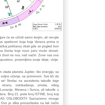
jpre će se učiniti samo lenjim, ali verujte
a se spektrom boja koje Venera prima iz
ačkoj peščanoj obali gde se pogled bori
a života koje novo jutro može doneti.
 život na nov, naš način. Zove nas ova
ustimo, prizemljimo svoje ideje, vizije.
 vlada planeta Jupiter, što energiju sa
, voljno učenje, sa primenom. Sve liči da
 se! Strelac na ascedentu takođe daje
stranu, oslobađanja, smisla, višeg
 Lunacije, Meseca i Sunca, ali takođe u
era. Broj 21. jeste broj ISTINE, broj koji
E NAS OSLOBODITI! Saznaćemo mnoge
Ovo je slika prevazilaska na lak način