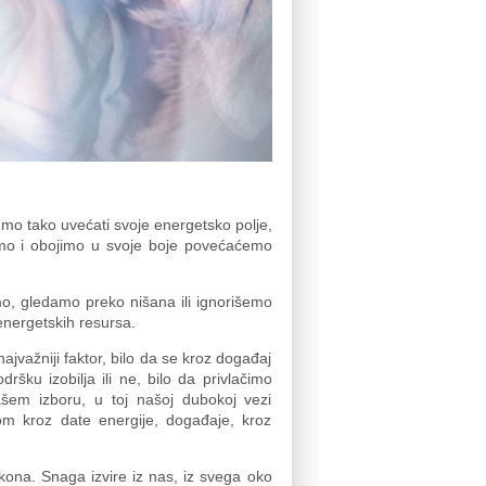
 ćemo tako uvećati svoje energetsko polje,
šemo i obojimo u svoje boje povećaćemo
mo, gledamo preko nišana ili ignorišemo
energetskih resursa.
ajvažniji faktor, bilo da se kroz događaj
šku izobilja ili ne, bilo da privlačimo
našem izboru, u toj našoj dubokoj vezi
m kroz date energije, događaje, kroz
ona. Snaga izvire iz nas, iz svega oko