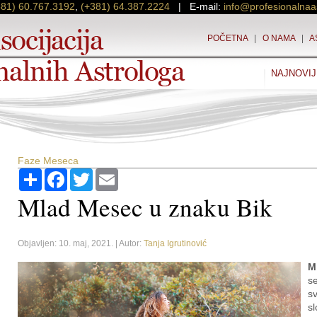
381) 60.767.3192
,
(+381) 64.387.2224
| E-mail:
info@profesionalnaa
POČETNA
|
O NAMA
|
A
NAJNOVIJ
Faze Meseca
Podijeli
Facebook
Twitter
Email
Mlad Mesec u znaku Bik
Objavljen: 10. maj, 2021. | Autor:
Tanja Igrutinović
M
s
s
s