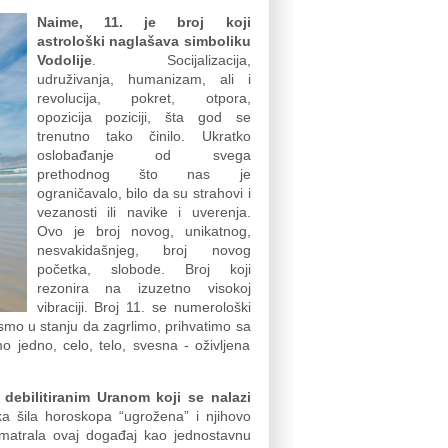
Naime,
11. je broj koji
astrološki naglašava simboliku
Vodolije
. Socijalizacija,
udruživanja, humanizam, ali i
revolucija, pokret, otpora,
opozicija poziciji, šta god se
trenutno tako činilo. Ukratko
oslobađanje od svega
prethodnog što nas je
ograničavalo, bilo da su strahovi i
vezanosti ili navike i uverenja.
Ovo je broj novog, unikatnog,
nesvakidašnjeg, broj novog
početka, slobode. Broj koji
rezonira na izuzetno visokoj
vibraciji. Broj 11. se numerološki
i smo u stanju da zagrlimo, prihvatimo sa
o jedno, celo, telo, svesna - oživljena
 debilitiranim Uranom koji se nalazi
a šila horoskopa “ugrožena” i njihovo
matrala ovaj događaj kao jednostavnu