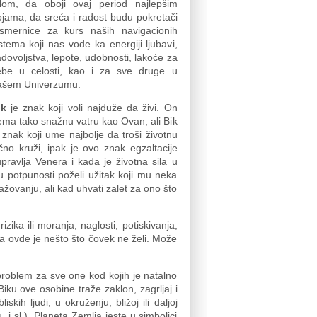
elom, da oboji ovaj period najlepšim
jama, da sreća i radost budu pokretači
 smernice za kurs naših navigacionih
stema koji nas vode ka energiji ljubavi,
dovoljstva, lepote, udobnosti, lakoće za
ebe u celosti, kao i za sve druge u
ašem Univerzumu.
ik
je znak koji voli najduže da živi. On
ma tako snažnu vatru kao Ovan, ali Bik
 znak koji ume najbolje da troši životnu
ično kruži, ipak je ovo znak egzaltacije
ravlja Venera i kada je životna sila u
u potpunosti poželi užitak koji mu neka
žovanju, ali kad uhvati zalet za ono što
zika ili moranja, naglosti, potiskivanja,
a ovde je nešto što čovek ne želi. Može
 problem za sve one kod kojih je natalno
 ove osobine traže zaklon, zagrljaj i
kih ljudi, u okruženju, bližoj ili daljoj
 i sl.). Planeta Zemlja jeste u simbolici