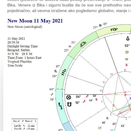
Bika, Venere iz Bika i sigurni budite da će sve ove prethodno naved
pojedinačno, ali veoma izražene ako pogledamo globalno, stanje i 