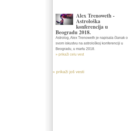
Alex Trenoweth -
Astrološka
konferencija u
Beogradu 2018.
Astrolog, Alex Trenoweth je napisala članak o
svom iskustvu na astrološkoj konferenciji u
Beogradu, u martu 2018.
» prikaži celu vest
» prikaži još vesti