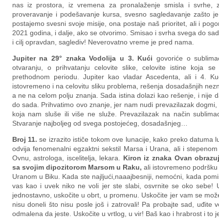
nas iz prostora, iz vremena za pronalaženje smisla i svrhe, 
proveravanje i podešavanje kursa, svesno sagledavanje zašto je
postajemo svesni svoje misije, ona postaje naš prioritet, ali i pog
2021 godina, i dalje, ako se otvorimo. Smisao i svrha svega do sada 
i cilj opravdan, saglediv! Neverovatno vreme je pred nama.
Jupiter na 29
°
znaka Vodolija u 3. Kući
govoriće o sublima
otvaranju, o prihvatanju celovite slike, celovite istine koja se
prethodnom periodu. Jupiter kao vladar Ascedenta, ali i 4. K
istovremeno i na celovitu sliku problema, rešenja dosadašnjih nez
a ne na celom polju znanja. Sada istina dolazi kao rešenje, i nije da
do sada. Prihvatimo ovo znanje, jer nam nudi prevazilazak dogmi, 
koja nam sluše ili više ne služe. Prevazilazak na način sublimac
Stvaranje najboljeg od svega postojećeg, dosadašnjeg…
Broj 11.
se izrazito ističe tokom ove lunacije, kako preko datuma 
odvija fenomenalni egzaktni sekstil Marsa i Urana, ali i stepe
Ovnu, astrologa, iscelitelja, lekara.
Kiron iz znaka Ovan obrazuj
sa svojim dipozitorom Marsom u Raku,
ali istovremeno podršku
Uranom u Biku. Kada ste najljući,naaajbesniji, nemoćni, kada pomi
vas kao i uvek niko ne voli jer ste slabi, osvrnite se oko sebe!
jednostavno, uskočite u obrt, u promenu. Uskočite jer vam se može, je
nisu doneli što nisu posle još i zatrovali! Pa probajte sad, uđite 
odmalena da jeste. Uskočite u vrtlog, u vir! Baš kao i hrabrost i to 