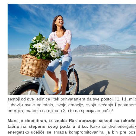
sastoji od dve jedinice i tek prihvatanjem da sve postoji i 1. i 1. m
ljubavlju svoje ogledalo, svoje emocije, svoja sećanja i postanem
energija, materija sa njima u 2. i to na specijalan način!
Mars je debilitiran, iz znaka Rak obrazuje sekstil sa takođe
tačno na stepenu svog pada u Biku.
Kako su dva energetsk
energetsko učešće se smatra kompromitovanim, ja bih pre pos