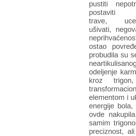
pustiti nepot
postaviti 
trave, ucelji
ušivati, nego
neprihvaćenos
ostao povređ
probudila su s
neartikulisano
odeljenje karm
kroz trigo
transformacio
elementom i uk
energije bola,
ovde nakupila
samim trigono
preciznost, al