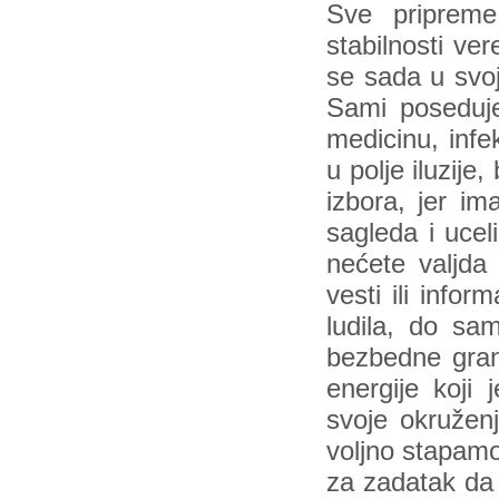
Sve priprem
stabilnosti ve
se sada u svoj
Sami posedujet
medicinu, infek
u polje iluzi
izbora, jer i
sagleda i ucel
nećete valjda 
vesti ili infor
ludila, do sam
bezbedne grani
energije koji
svoje okružen
voljno stapam
za zadatak da