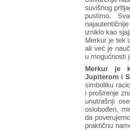
suvišnog prtl
pustimo. Sva
najautentični
izniklo kao sj
Merkur je tek 
ali već je nau
u mogućnosti j
Merkur je k
Jupiterom i 
simboliku raci
i proširenje zn
unutrašnji o
oslobođen, mi
da poverujemo
praktičnu name