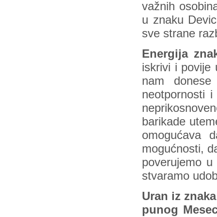
važnih osobin
u znaku Devic
sve strane raz
Energija zna
iskrivi i povi
nam donese o
neotpornosti i
neprikosnoveno
barikade uteme
omogućava da
mogućnosti, da
poverujemo u 
stvaramo udobn
Uran iz znaka
punog Mese