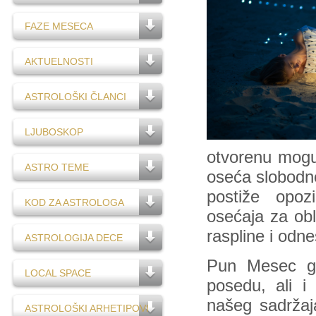
FAZE MESECA
AKTUELNOSTI
ASTROLOŠKI ČLANCI
LJUBOSKOP
otvorenu mogu
ASTRO TEME
oseća slobodno
postiže opozi
KOD ZA ASTROLOGA
osećaja za obl
raspline i odn
ASTROLOGIJA DECE
Pun Mesec go
LOCAL SPACE
posedu, ali i
našeg sadržaj
ASTROLOŠKI ARHETIPOVI