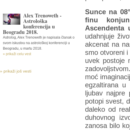
Sunce na 08
Alex Trenoweth -
finu konju
Astrološka
konferencija u
Ascendenta u
Beogradu 2018.
udahnjuje živo
Astrolog, Alex Trenoweth je napisala članak o
akcenat na na
svom iskustvu na astrološkoj konferenciji u
Beogradu, u martu 2018.
smo otvoreni i 
» prikaži celu vest
uvek postoje 
zadovoljstvom.
» prikaži još vesti
moć imaginacij
egzaltirana u
ljubav najpre
potopi svest, 
daleko od real
duhovnog izvo
zanosa bilo koj