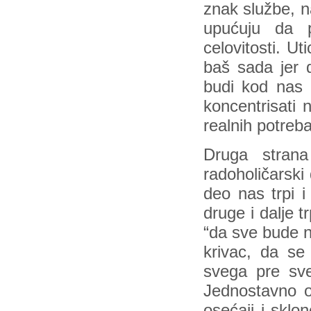
znak službe, n
upućuju da 
celovitosti. U
baš sada jer d
budi kod nas 
koncentrisati 
realnih potreba
Druga strana
radoholičarski
deo nas trpi i
druge i dalje 
“da sve bude n
krivac, da se 
svega pre sveg
Jednostavno o
osećaji i sklo