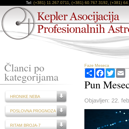
Tel:
(+381) 11.267.0711
,
(+381) 60.767.3192
,
(+381) 64
Članci po
Faze Meseca
Podijeli
Facebook
Twitter
E
kategorijama
Pun Mesec
HRONIKE NEBA
Objavljen: 22. fe
POSLOVNA PROGNOZA
RITAM BROJA-7