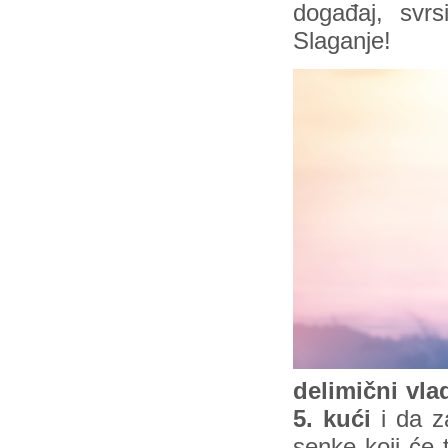
događaj, svrs
Slaganje!
delimični vla
5. kući
i da z
senke koji će 