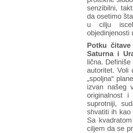
senzibilni, ta
da osetimo šta
u cilju isce
objedinjenosti u
Potku čitave
Saturna i U
lična. Definiše
autoritet. Voli
„spoljna“ plan
izvan našeg v
originalnost 
suprotniji, su
shvatiti ih kao
Sa kvadratom 
ciljem da se pr