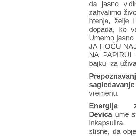
da jasno vi
zahvalimo živo
htenja, želje 
dopada, ko v
Umemo jasno i
JA HOĆU NAJB
NA PAPIRU! O
bajku, za uživa
Prepoznava
sagledavanje
vremenu.
Energija z
Devica
ume s
inkapsulir
stisne, da obje