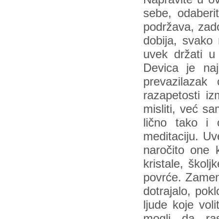
sebe, odaberit
podržava, zado
dobija, svako 
uvek držati u
Devica je najs
prevazilazak
razapetosti iz
misliti, već s
lično tako i 
meditaciju. Uv
naročito one k
kristale, školj
povrće. Zameni
dotrajalo, pokl
ljude koje vol
mogli da ra