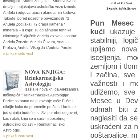
Imširagića “Anđeli Zodijaka – Stubovi Svesti”
detaljno objašnjava astrološku vezu između
Anđela i odgovarajućih planetarnih kodova.
Takođe, pored posebne povezanosti 72
Pun Mesec 
Anđela Zodijaka i 72 draga kamena /
kući
ukazuje 
minerala – u knjizi su objašnjene tehnike
otkrivanja 5 ključnih Anđela za svaku osobu:
stabilniji, log
Anđela Zvezde, Anđela Čuvara, Anđela
upijamo nova 
Prelaza, Anđela Višeg Ja i Anđela Poruke.
» prikaži celu vest
isceljenja, m
zemljom i tlom,
NOVA KNJIGA:
i začina, sve
Reinkarnacijska
Astrologija
važnosti i m
Izašla je nova knjiga Aleksandra
udižemo, sve
Imširagića ''Reinkarnacijska Astrologija''.
Mesec u Devi
Pođite sa nama na putovanje vaše Duše i
otkrijte kako da promenite prošlost i kreirate
odmah biti z
još sjajniju budućnost. Svi potrebni odgovori,
naglasiti da 
kao i alati, kriju se u sasvim posebnoj
astrološkoj oblasti – Reinkarnacijskoj
uskraćeni za ne
Astrologiji.
poštapalice, ma
» prikaži celu vest