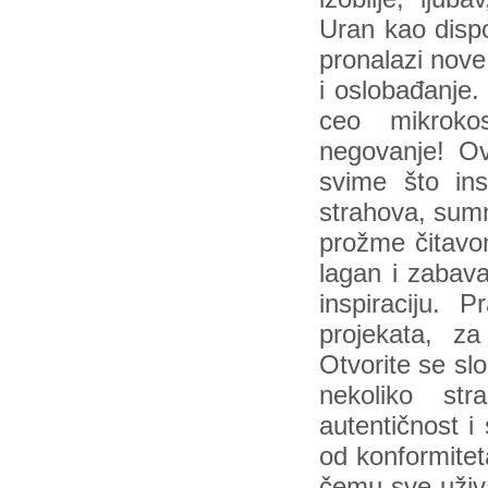
Uran kao dispo
pronalazi nove
i oslobađanje.
ceo mikroko
negovanje! Ov
svime što ins
strahova, sumnj
prožme čitavo
lagan i zabava
inspiraciju. 
projekata, z
Otvorite se slo
nekoliko str
autentičnost i
od konformitet
čemu sve uživ