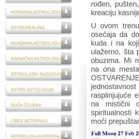
rođen, pušten,
kreaciju kasnij
HORARNA ASTROLOGIJA
U ovom trenu
ASTROHEALING
osećaja da do
kuda i na koj
MUNDANA ASTROLOGIJA
ulažemo, šta p
KARMIČKA ASTROLOGIJA
obuzima. Mi 
na ona mesta
ASTROLOŠKI RAZGOVORI
OSTVARENJE 
jednostavnost
ASTRO MITOLOGIJA
rasplinjujuće 
na mistični 
DUŠA ČOVEKA
spiritualnosti
moći prepuštanj
LIBER AETERNUS
ASTROLOGIJA KRISTALA