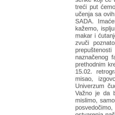
treći put ćem
učenja sa ovih
SADA. Imaćem
kažemo, isplj
makar i ćutanj
zvuči poznato
prepuštenosti 
naznačenog f
prethodnim kr
15.02. retrog
misao, izgov
Univerzum ču
Važno je da 
mislimo, samo
posvedočimo,
ostvarenja naš