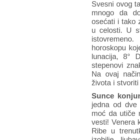
Svesni ovog t
mnogo da dob
osećati i tako 
u celosti. U 
istovremeno
horoskopu koj
lunacija, 8° 
stepenovi zna
Na ovaj nači
života i stvori
Sunce konjun
jedna od dve 
moć da utiče 
vesti! Venera 
Ribe u trenu
izobilje, lju