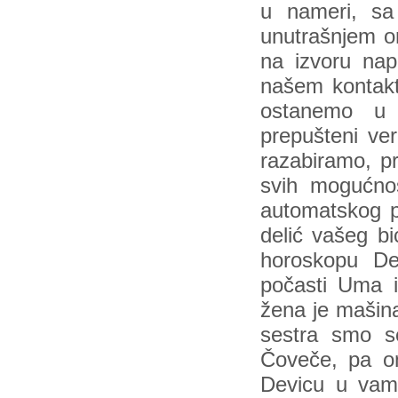
u nameri, sa
unutrašnjem or
na izvoru nap
našem kontaktu
ostanemo u m
prepušteni ve
razabiramo, pr
svih mogućno
automatskog pi
delić vašeg b
horoskopu De
počasti Uma i 
žena je mašina
sestra smo s
Čoveče, pa on
Devicu u vama