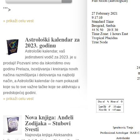
'">
» prikaži celu vest
Astrološki kalendar za
2023. godinu
Astrološki kalendar, vaš
jedinstveni vodič za 2023. je u
prodaji! Pozvani smo da iskoristimo ovu
godinu Prelaza, isceljivanja i kreiranja novih
načina razmišljanja i delovanja na najbolji
način, a Astrološki kalendar će nam pokazati
koje su to sve važne tačke koje se aktiviraju u
predstojećoj godini.
» prikaži celu vest
Nova knjiga: Anđeli
Zodijaka – Stubovi
Svesti
Najnovija knjiga Aleksandra