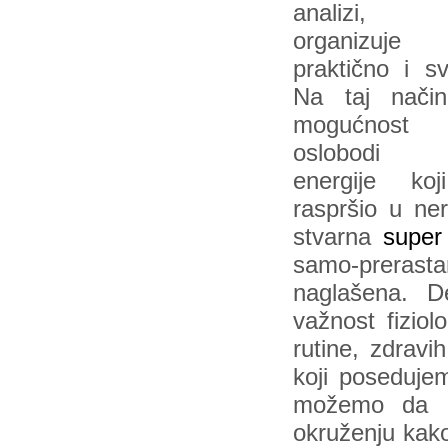
analizi
organizuje 
praktično i s
Na taj nači
mogućnos
oslobodi v
energije ko
raspršio u ner
stvarna
super
samo-prerasta
naglašena. D
važnost fiziol
rutine, zdravi
koji poseduje
možemo da p
okruženju kako 