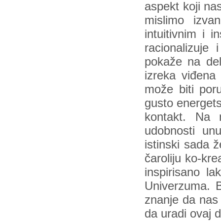
aspekt koji na
mislimo izva
intuitivnim i 
racionalizuje
pokaže na delu
izreka viđena
može biti poru
gusto energets
kontakt. Na 
udobnosti un
istinski sada 
čaroliju ko-kr
inspirisano la
Univerzuma. Be
znanje da nas 
da uradi ovaj 