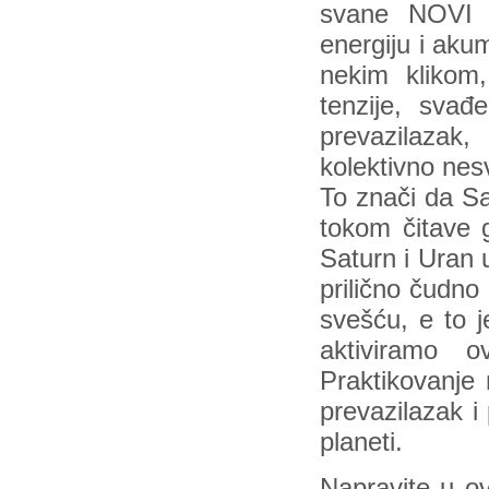
svane NOVI 
energiju i aku
nekim klikom
tenzije, svađ
prevazilazak
kolektivno nes
To znači da Sa
tokom čitave 
Saturn i Uran
prilično čudno 
svešću, e to 
aktiviramo 
Praktikovanje 
prevazilazak 
planeti.
Napravite u o