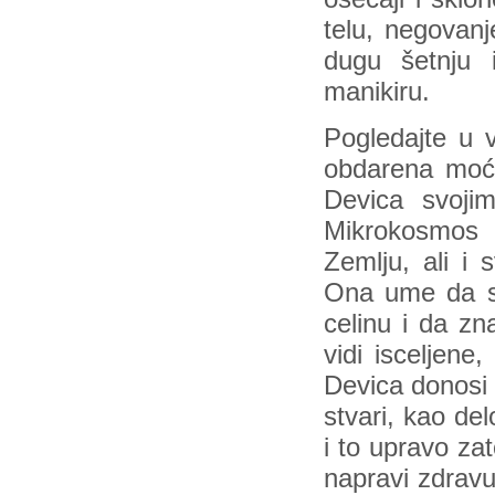
telu, negovan
dugu šetnju i
manikiru.
Pogledajte u 
obdarena moći
Devica svoji
Mikrokosmos 
Zemlju, ali i 
Ona ume da sa
celinu i da zn
vidi isceljen
Devica donosi 
stvari, kao de
i to upravo zat
napravi zdrav