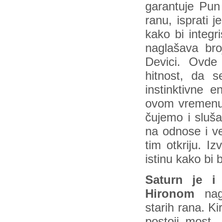
garantuje Pun
ranu, isprati 
kako bi integr
naglašava bro
Devici. Ovde
hitnost, da s
instinktivne 
ovom vremenu 
čujemo i sluš
na odnose i ve
tim otkriju. I
istinu kako bi 
Saturn je i
Hironom
nagl
starih rana. K
postoji most,