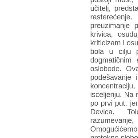
učitelj, preds
rasterećenje
preuzimanje p
krivica, osuđ
kriticizam i o
bola u cilju 
dogmatičnim 
oslobode. Ova
podešavanje 
koncentraciju
isceljenju. Na
po prvi put, je
Devica. Tol
razumevanje
Omogućićemo s
protekne slobo