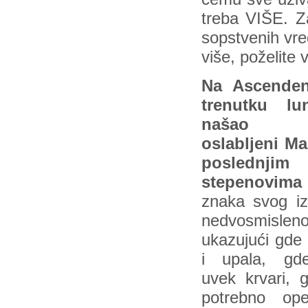
treba VIŠE. Z
sopstvenih vre
više, poželite 
Na Ascende
trenutku lun
našao
oslabljeni Ma
poslednjim
stepenovima
znaka svog iz
nedvosmislen
ukazujući gde 
i upala, gd
uvek krvari, 
potrebno oper