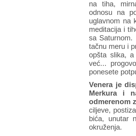
na tiha, mir
odnosu na po
uglavnom na kr
meditacija i 
sa Saturnom. P
tačnu meru i pr
opšta slika, a
već... progov
ponesete potp
Venera je di
Merkura i n
odmerenom zn
ciljeve, postiz
bića, unutar n
okruženja.