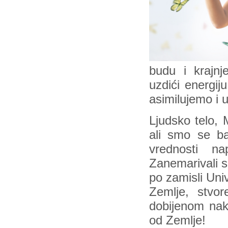
budu i krajnj
uzdići energij
asimilujemo i 
Ljudsko telo, 
ali smo se ba
vrednosti n
Zanemarivali sm
po zamisli Uni
Zemlje, stvo
dobijenom nako
od Zemlje!