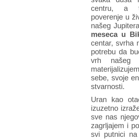
centru, a 
poverenje u ži
našeg Jupiter
meseca u Bik
centar, svrha 
potrebu da bu
vrh našeg 
materijalizuje
sebe, svoje ene
stvarnosti.
Uran kao ota
izuzetno izraž
sve nas njego
zagrljajem i 
svi putnici n