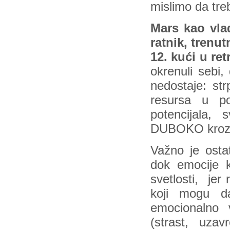
mislimo da tr
Mars kao vla
ratnik, trenu
12. kući u r
okrenuli sebi
nedostaje: str
resursa u po
potencijala, 
DUBOKO kroz 
Važno je osta
dok emocije k
svetlosti, jer 
koji mogu d
emocionalno 
(strast, uzav