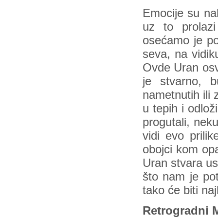
Emocije su nab
uz to prolaz
osećamo je pod
seva, na vidik
Ovde Uran osve
je stvarno, 
nametnutih ili
u tepih i odlož
progutali, neku
vidi evo pril
obojci kom op
Uran stvara us
što nam je pot
tako će biti na
Retrogradni M