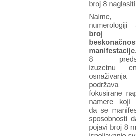
broj 8 naglasit
Naime
numerologiji
broj
beskonačno
manifestacije
8 predsta
izuzetnu ene
osnaživan
podržava
fokusirane na
namere koji
da se manifes
sposobnosti d
pojavi broj 8 
ispoljavanje s