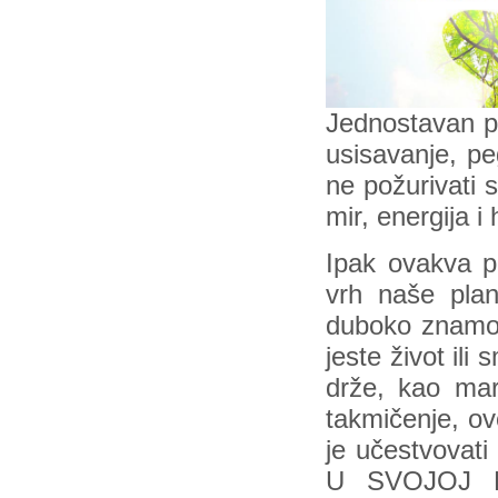
Jednostavan pr
usisavanje, peg
ne požurivati 
mir, energija 
Ipak ovakva p
vrh naše plan
duboko znamo 
jeste život ili
drže, kao ma
takmičenje, ovo
je učestvova
U SVOJOJ D