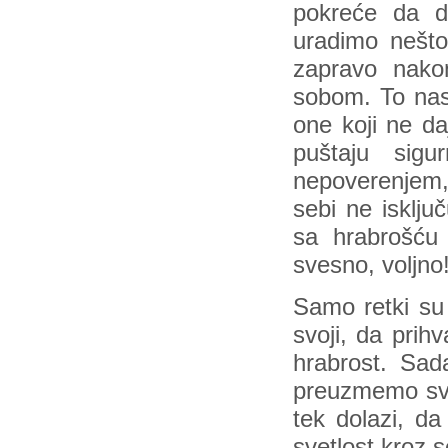
pokreće da 
uradimo nešto
zapravo nako
sobom. To nas 
one koji ne daj
puštaju sig
nepoverenjem,
sebi ne isključ
sa hrabrošću 
svesno, voljno
Samo retki su
svoji, da prih
hrabrost. Sad
preuzmemo svo
tek dolazi, da
svetlost kroz 