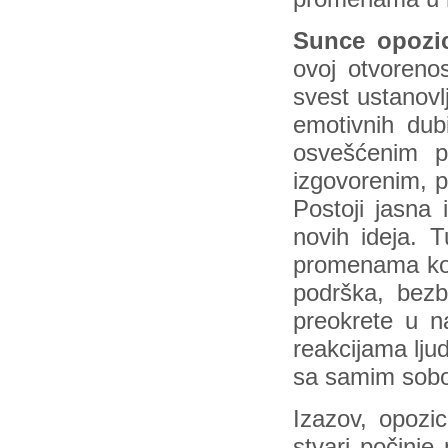
Sunce opozi
ovoj otvorenos
svest ustanovl
emotivnih dub
osvešćenim p
izgovorenim, 
Postoji jasna
novih ideja. T
promenama koj
podrška, bezb
preokrete u n
reakcijama lju
sa samim so
Izazov, opozi
stvari počinj