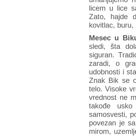
licem u lice 
Zato, hajde d
kovitlac, buru,
Mesec u Bik
sledi, šta d
siguran. Tradi
zaradi, o gra
udobnosti i sta
Znak Bik se o
telo. Visoke v
vrednost ne mo
takođe usko
samosvesti, po
povezan je sa
mirom, uzemlj