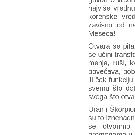
najviše vredn
korenske vre
zavisno od na
Meseca!
Otvara se pita
se učini trans
menja, ruši, k
povećava, pobo
ili čak funkcij
svemu što dol
svega što otvar
Uran i Škorpio
su to iznenadn
se otvorimo
promenama u 