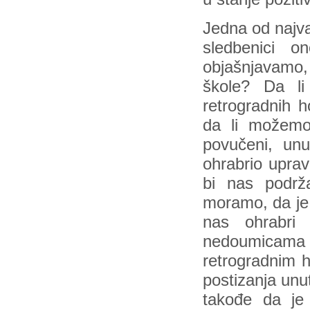
Jedna od najva
sledbenici 
objašnjavamo, 
škole? Da l
retrogradnih 
da li možemo
povučeni, un
ohrabrio upra
bi nas podr
moramo, da je
nas ohrabri
nedoumicama i
retrogradnim 
postizanja unut
takođe da je 