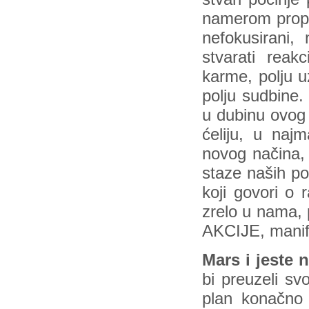
namerom propuš
nefokusirani,
stvarati reak
karme, polju u
polju sudbine. 
u dubinu ovog o
ćeliju, u najm
novog načina,
staze naših p
koji govori o 
zrelo u nam
AKCIJE, manife
Mars i jeste 
bi preuzeli svo
plan konačno