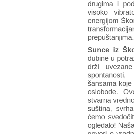
drugima i pod
visoko vibra
energijom Ško
transformacija
prepuštanjima.
Sunce iz Ško
dubine u potra
drži uvezan
spontanosti,
šansama koje 
oslobode. Ovo
stvarna vredno
suština, svrha
ćemo svedočiti
ogledalo! Naša
govori o vredn