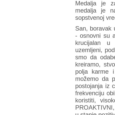
Medalja je z
medalja je n
sopstvenoj vre
San, boravak u 
- osnovni su a
krucijalan u
uzemljeni, pod
smo da odaber
kreiramo, stv
polja karme 
možemo da pok
postojanja iz 
frekvenciju ob
koristiti, vi
PROAKTIVNI, tj
u stanje pozit