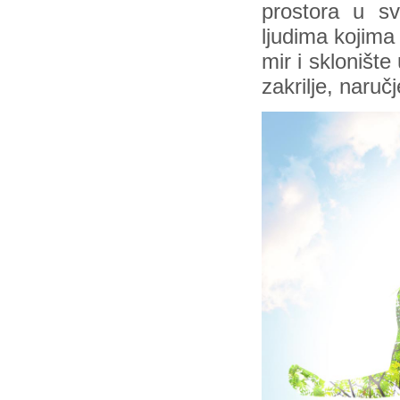
prostora u sv
ljudima kojima
mir i skloništ
zakrilje, naruč