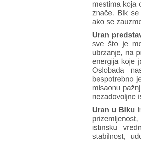
mestima koja o
znače. Bik se 
ako se zauzme
Uran predsta
sve što je mo
ubrzanje, na p
energija koje 
Oslobađa na
bespotrebno je
misaonu pažnju
nezadovoljne i
Uran u Biku
i
prizemljenost,
istinsku vre
stabilnost, u