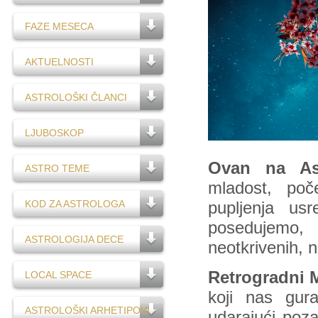
FAZE MESECA
AKTUELNOSTI
ASTROLOŠKI ČLANCI
LJUBOSKOP
Ovan na As
ASTRO TEME
mladost, poče
KOD ZA ASTROLOGA
pupljenja us
posedujemo
ASTROLOGIJA DECE
neotkrivenih, 
Retrogradni 
LOCAL SPACE
koji nas gur
ASTROLOŠKI ARHETIPOVI
udarajući poz