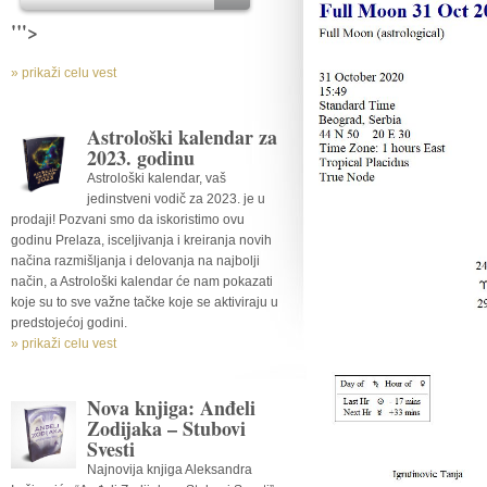
'">
» prikaži celu vest
Astrološki kalendar za
2023. godinu
Astrološki kalendar, vaš
jedinstveni vodič za 2023. je u
prodaji! Pozvani smo da iskoristimo ovu
godinu Prelaza, isceljivanja i kreiranja novih
načina razmišljanja i delovanja na najbolji
način, a Astrološki kalendar će nam pokazati
koje su to sve važne tačke koje se aktiviraju u
predstojećoj godini.
» prikaži celu vest
Nova knjiga: Anđeli
Zodijaka – Stubovi
Svesti
Najnovija knjiga Aleksandra