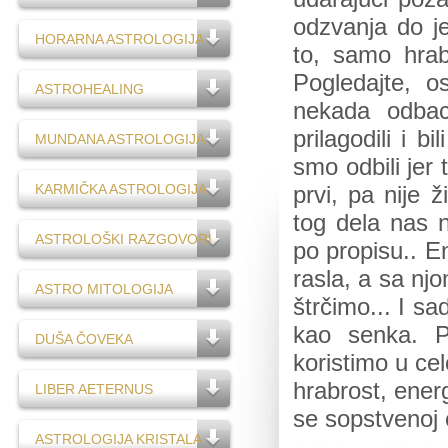
odzvanja do je
HORARNA ASTROLOGIJA
to, samo hrab
Pogledajte, o
ASTROHEALING
nekada odbaci
prilagodili i b
MUNDANA ASTROLOGIJA
smo odbili jer
KARMIČKA ASTROLOGIJA
prvi, pa nije 
tog dela nas n
ASTROLOŠKI RAZGOVORI
po propisu.. E
rasla, a sa nj
ASTRO MITOLOGIJA
štrčimo... I s
kao senka. 
DUŠA ČOVEKA
koristimo u cel
hrabrost, energ
LIBER AETERNUS
se sopstvenoj e
ASTROLOGIJA KRISTALA