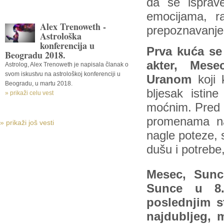
da se isprav
emocijama, ra
Alex Trenoweth -
prepoznavanj
Astrološka
konferencija u
Prva kuća se 
Beogradu 2018.
akter, Mese
Astrolog, Alex Trenoweth je napisala članak o
svom iskustvu na astrološkoj konferenciji u
Uranom
koji 
Beogradu, u martu 2018.
bljesak istin
» prikaži celu vest
moćnim. Pred 
promenama na 
» prikaži još vesti
nagle poteze, 
dušu i potreb
Mesec, Sunc
Sunce u 8.
poslednjim 
najdubljeg,