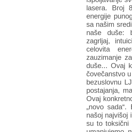
lasera. Broj 
energije puno
sa našim sred
naše duše: bl
zagrljaj, int
celovita ene
zauzimanje za 
duše... Ovaj 
čovečanstvo u 
bezuslovnu LJ
postajanja, mat
Ovaj konkretno
„novo sada“. 
našoj najvišoj i
su to toksični 
umanjujemo n