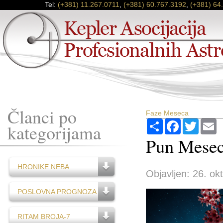
Tel:
(+381) 11.267.0711
,
(+381) 60.767.3192
,
(+381) 64
Članci po
Faze Meseca
Podijeli
Facebook
Twitter
E
kategorijama
Pun Mesec
HRONIKE NEBA
Objavljen: 26. ok
POSLOVNA PROGNOZA
RITAM BROJA-7