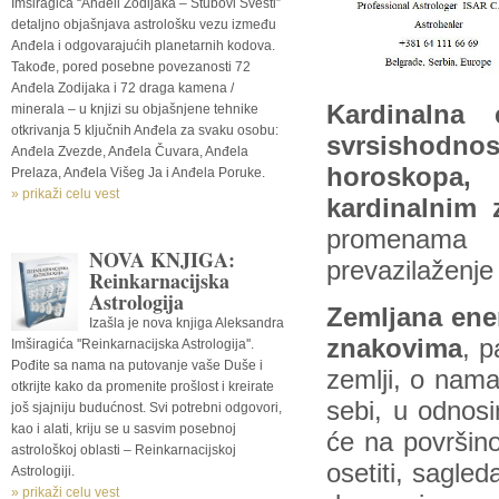
Imširagića “Anđeli Zodijaka – Stubovi Svesti”
detaljno objašnjava astrološku vezu između
Anđela i odgovarajućih planetarnih kodova.
Takođe, pored posebne povezanosti 72
Anđela Zodijaka i 72 draga kamena /
Kardinalna e
minerala – u knjizi su objašnjene tehnike
otkrivanja 5 ključnih Anđela za svaku osobu:
svrsishodn
Anđela Zvezde, Anđela Čuvara, Anđela
horoskopa,
Prelaza, Anđela Višeg Ja i Anđela Poruke.
» prikaži celu vest
kardinalnim
promenama u
NOVA KNJIGA:
prevazilaženje
Reinkarnacijska
Astrologija
Zemljana ener
Izašla je nova knjiga Aleksandra
znakovima
, p
Imširagića ''Reinkarnacijska Astrologija''.
Pođite sa nama na putovanje vaše Duše i
zemlji, o nama
otkrijte kako da promenite prošlost i kreirate
sebi, u odnosi
još sjajniju budućnost. Svi potrebni odgovori,
kao i alati, kriju se u sasvim posebnoj
će na površin
astrološkoj oblasti – Reinkarnacijskoj
osetiti, sagled
Astrologiji.
» prikaži celu vest