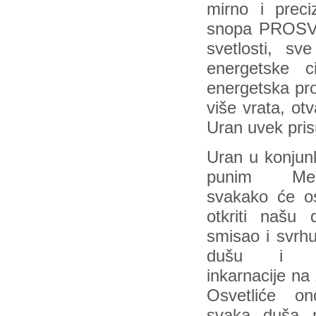
mirno i prec
snopa PROSVET
svetlosti, sv
energetske c
energetska prot
više vrata, ot
Uran uvek pris
Uran u konjunk
punim Me
svakako će osv
otkriti našu 
smisao i svrh
dušu i r
inkarnacije na 
Osvetliće o
svaka duša 