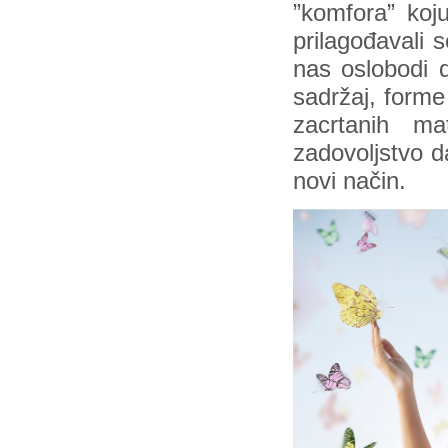
”komfora” koju
prilagođavali s
nas oslobodi 
sadržaj, forme
zacrtanih ma
zadovoljstvo d
novi način.