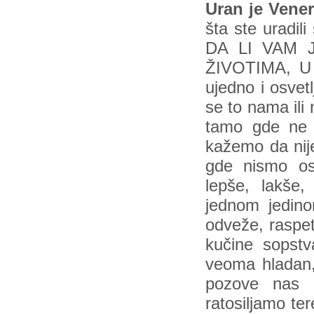
Uran je Vener
šta ste uradi
DA LI VAM 
ŽIVOTIMA, U
ujedno i osvetl
se to nama ili
tamo gde ne 
kažemo da nije
gde nismo os
lepše, lakše, 
jednom jedino
odveže, raspet
kučine sopstv
veoma hladan,
pozove nas 
ratosiljamo ter