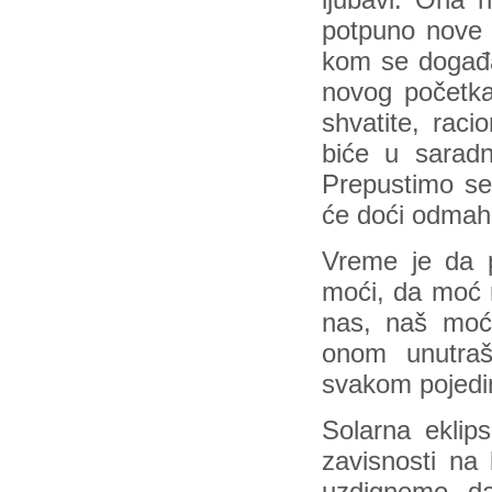
ljubavi. Ona n
potpuno nove k
kom se događa
novog početk
shvatite, raci
biće u sarad
Prepustimo se
će doći odmah
Vreme je da p
moći, da moć m
nas, naš moć
onom unutraš
svakom pojedin
Solarna eklips
zavisnosti na