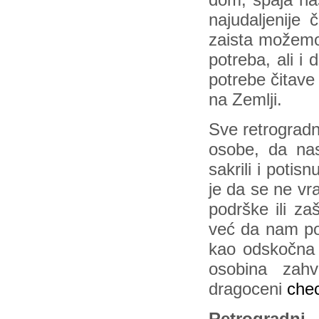
dom, spaja na
najudaljenije
zaista možemo 
potreba, ali i
potrebe čitave
na Zemlji.
Sve retrogradn
osobe, da nas
sakrili i potis
je da se ne vr
podrške ili za
već da nam po
kao odskočna 
osobina zah
dragoceni
che