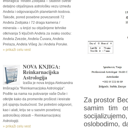
Imširagića “Anđeli Zodijaka – Stubovi Svesti”
detaljno objašnjava astrološku vezu između
Anđela i odgovarajućih planetarnih kodova.
Takođe, pored posebne povezanosti 72
Anđela Zodijaka i 72 draga kamena /
minerala – u knjizi su objašnjene tehnike
otkrivanja 5 ključnih Anđela za svaku osobu:
Anđela Zvezde, Anđela Čuvara, Anđela
Prelaza, Anđela Višeg Ja i Anđela Poruke.
» prikaži celu vest
NOVA KNJIGA:
Reinkarnacijska
Astrologija
Izašla je nova knjiga Aleksandra
Imširagića ''Reinkarnacijska Astrologija''.
Pođite sa nama na putovanje vaše Duše i
Za prostor Beo
otkrijte kako da promenite prošlost i kreirate
još sjajniju budućnost. Svi potrebni odgovori,
samim tim o
kao i alati, kriju se u sasvim posebnoj
socijalizuje
astrološkoj oblasti – Reinkarnacijskoj
Astrologiji.
oslobodimo, d
» prikaži celu vest