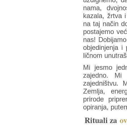
uzdignemo, da
nama, dvojnos
kazala, žrtva 
na taj način d
postajemo veći
nas! Dobijamo 
objedinjenja 
ličnom unutr
Mi jesmo jed
zajedno. Mi
zajedništvu.
Zemlja, energ
prirode prip
opiranja, putem
Rituali za
ov