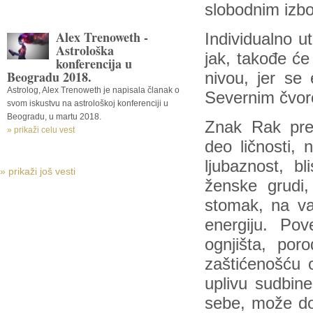
slobodnim izb
Alex Trenoweth -
Individualno u
Astrološka
jak, takođe će
konferencija u
Beogradu 2018.
nivou, jer se 
Astrolog, Alex Trenoweth je napisala članak o
Severnim čvor
svom iskustvu na astrološkoj konferenciji u
Beogradu, u martu 2018.
Znak Rak preds
» prikaži celu vest
deo ličnosti, n
ljubaznost, bl
» prikaži još vesti
ženske grudi,
stomak, na va
energiju. Po
ognjišta, por
zaštićenošću o
uplivu sudbin
sebe, može do