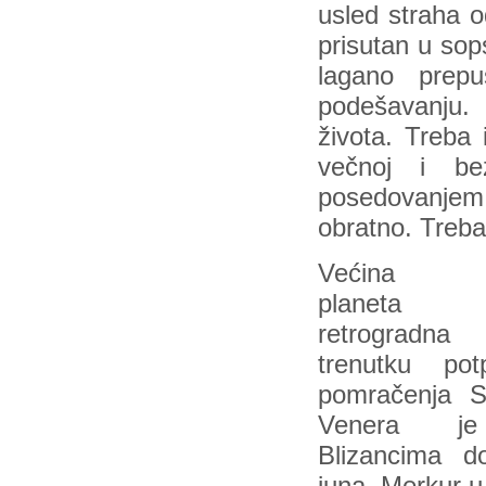
usled straha o
prisutan u sop
lagano prepu
podešavanju. 
života. Treba i
večnoj i be
posedovanjem, p
obratno. Treba 
Većina li
planeta
retrograd
trenutku pot
pomračenja S
Venera 
Blizancima d