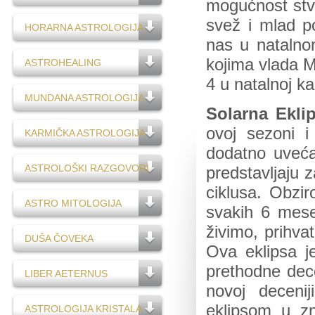
mogućnost stva
svež i mlad p
HORARNA ASTROLOGIJA
nas u natalno
kojima vlada M
ASTROHEALING
4 u natalnoj kar
MUNDANA ASTROLOGIJA
Solarna Ekli
ovoj sezoni i
KARMIČKA ASTROLOGIJA
dodatno uveća
ASTROLOŠKI RAZGOVORI
predstavljaju 
ciklusa. Obzi
ASTRO MITOLOGIJA
svakih 6 mese
živimo, prihva
DUŠA ČOVEKA
Ova eklipsa j
prethodne dec
LIBER AETERNUS
novoj deceni
eklipsom u z
ASTROLOGIJA KRISTALA