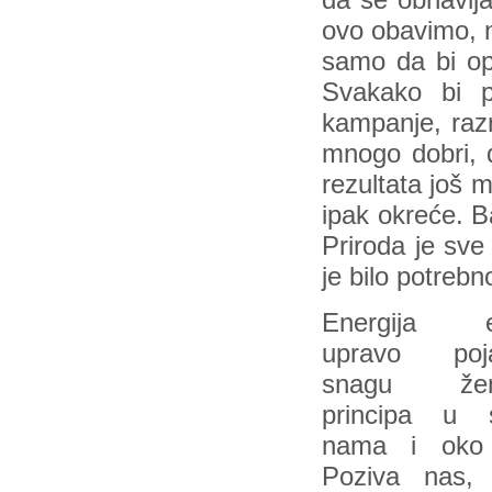
da se obnavlja
ovo obavimo, n
samo da bi op
Svakako bi pr
kampanje, razne
mnogo dobri, d
rezultata još m
ipak okreće. B
Priroda je sve
je bilo potrebno
Energija ek
upravo poj
snagu žen
principa u 
nama i oko
Poziva nas, 