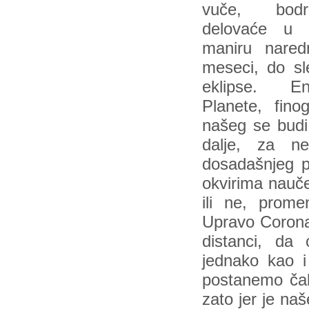
vuče, bod
delovaće u
maniru nared
meseci, do sl
eklipse. Ene
Planete, fino
našeg se budi.
dalje, za n
dosadašnjeg p
okvirima nauče
ili ne, prome
Upravo Corona
distanci, da
jednako kao i
postanemo čak 
zato jer je na