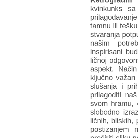
Retrogradn
kvinkunks sa
prilagođavanje
tamnu ili tešku
stvaranja potp
našim potreb
inspirisani b
ličnoj odgovor
aspekt. Način 
ključno važan
slušanja i pr
prilagoditi na
svom hramu, do
slobodno izra
ličnih, bliskih
postizanjem 