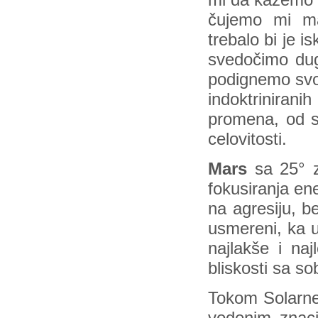
mi da kažemo i
čujemo mi mal
trebalo bi je 
svedočimo dug
podignemo svo
indoktrinira
promena, od s
celovitosti.
Mars
sa 25° 
fokusiranja en
na agresiju, b
usmereni, ka u
najlakše i naj
bliskosti sa s
Tokom Solarne 