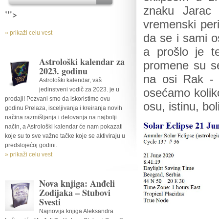
znaku Jarac 
'">
vremenski peri
» prikaži celu vest
da se i sami o
a prošlo je t
Astrološki kalendar za
promene su se
2023. godinu
na osi Rak - 
Astrološki kalendar, vaš
jedinstveni vodič za 2023. je u
osećamo kolik
prodaji! Pozvani smo da iskoristimo ovu
osu, istinu, boli
godinu Prelaza, isceljivanja i kreiranja novih
načina razmišljanja i delovanja na najbolji
način, a Astrološki kalendar će nam pokazati
koje su to sve važne tačke koje se aktiviraju u
predstojećoj godini.
» prikaži celu vest
Nova knjiga: Anđeli
Zodijaka – Stubovi
Svesti
Najnovija knjiga Aleksandra