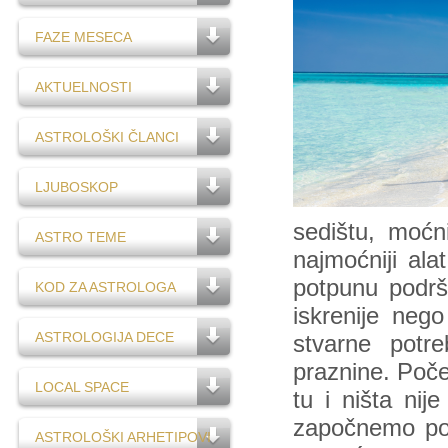
FAZE MESECA
AKTUELNOSTI
ASTROLOŠKI ČLANCI
LJUBOSKOP
sedištu, moćni
ASTRO TEME
najmoćniji al
potpunu podrš
KOD ZA ASTROLOGA
iskrenije neg
ASTROLOGIJA DECE
stvarne potr
praznine. Poče
LOCAL SPACE
tu i ništa ni
započnemo pot
ASTROLOŠKI ARHETIPOVI