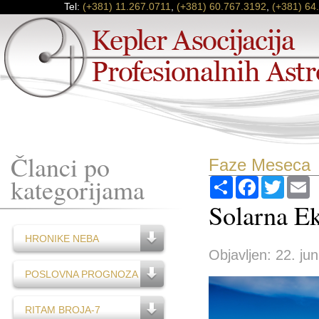
Tel:
(+381) 11.267.0711
,
(+381) 60.767.3192
,
(+381) 64
Članci po
Faze Meseca
kategorijama
Podijeli
Facebook
Twitter
E
Solarna Ek
HRONIKE NEBA
Objavljen: 22. jun
POSLOVNA PROGNOZA
RITAM BROJA-7