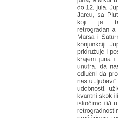
juna, Merkur 
do 12. jula, Ju
Jarcu, sa Plu
koji je ta
retrogradan a 
Marsa i Satur
konjunkciji J
pridružuje i po
krajem juna i
unutra, da nas
odlučni da pro
nas u „ljubavi“
udobnosti, uživ
kvantni skok i
iskočimo ili/
retrogradnos