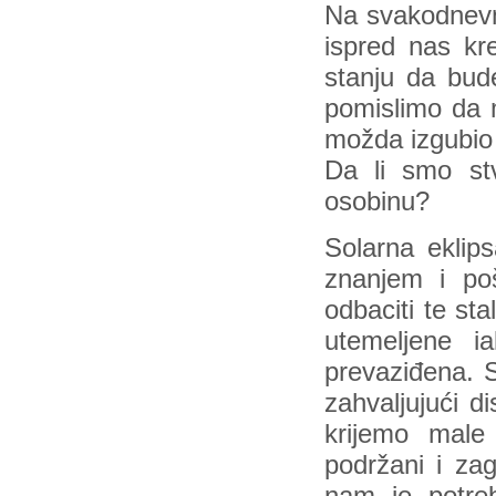
Na svakodnevn
ispred nas kr
stanju da bud
pomislimo da 
možda izgubio 
Da li smo stv
osobinu?
Solarna eklips
znanjem i poš
odbaciti te st
utemeljene 
prevaziđena. S
zahvaljujući d
krijemo male 
podržani i zag