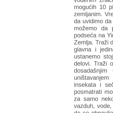
vodenim znaci
mogućih 10 pl
zemljanim. Vre
da uvidimo da 
možemo da pr
podseća na Yin
Zemlja. Traži 
glavna i jed
ustanemo sto
delovi. Traži
dosadašnjim 
uništavanjem 
insekata i se
posmatrati m
za samo nekol
vazduh, vode, 