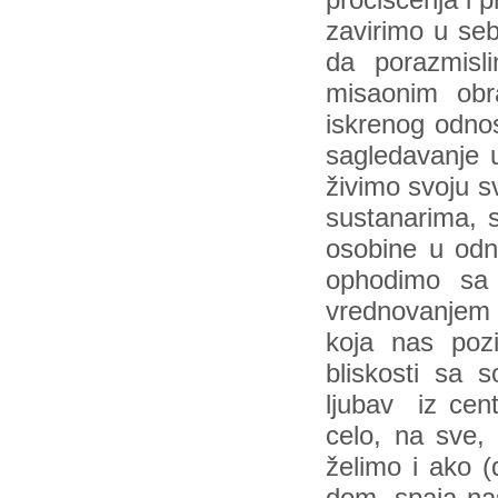
pročišćenja i 
zavirimo u se
da porazmis
misaonim obr
iskrenog odnos
sagledavanje u
živimo svoju s
sustanarima, s
osobine u odn
ophodimo sa 
vrednovanjem i
koja nas poz
bliskosti sa
ljubav iz cen
celo, na sve, 
želimo i ako (