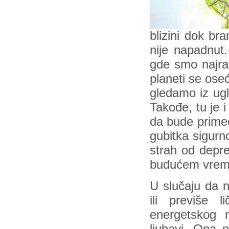
blizini dok bra
nije napadnut
gde smo najran
planeti se oseć
gledamo iz ugl
Takođe, tu je 
da bude primeć
gubitka sigurno
strah od depre
budućem vrem
U slučaju da n
ili previše
energetskog n