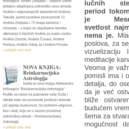
Imširagića “Anđeli Zodijaka – Stubovi Svesti”
lučnih ste
detaljno objašnjava astrološku vezu između
period toko
Anđela i odgovarajućih planetarnih kodova.
Takođe, pored posebne povezanosti 72
je Mese
Anđela Zodijaka i 72 draga kamena /
svetlost najm
minerala – u knjizi su objašnjene tehnike
otkrivanja 5 ključnih Anđela za svaku osobu:
nema je.
Mla
Anđela Zvezde, Anđela Čuvara, Anđela
poslova, za se
Prelaza, Anđela Višeg Ja i Anđela Poruke.
vizuelizaciju
» prikaži celu vest
meditacije kana
NOVA KNJIGA:
Veoma je važn
Reinkarnacijska
pomisli ima i 
Astrologija
detalja, do os
Izašla je nova knjiga Aleksandra
Imširagića ''Reinkarnacijska Astrologija''.
da je već ostv
Pođite sa nama na putovanje vaše Duše i
bliže ostvare
otkrijte kako da promenite prošlost i kreirate
još sjajniju budućnost. Svi potrebni odgovori,
budućem vremen
kao i alati, kriju se u sasvim posebnoj
šema za stvara
astrološkoj oblasti – Reinkarnacijskoj
Astrologiji.
mogućnost da
» prikaži celu vest