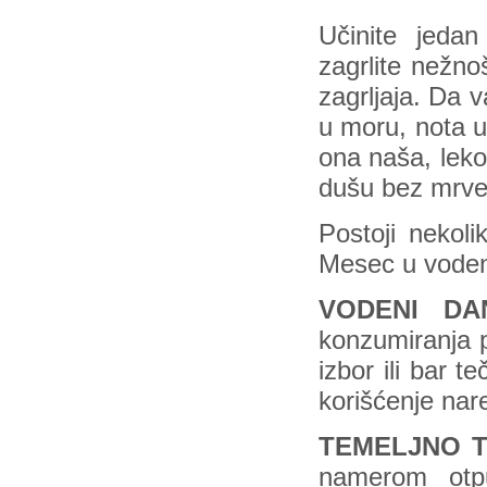
Učinite jedan
zagrlite nežno
zagrljaja. Da 
u moru, nota u 
ona naša, leko
dušu bez mrve 
Postoji nekoli
Mesec u vode
VODENI DA
konzumiranja p
izbor ili bar 
korišćenje nar
TEMELJNO 
namerom otpu