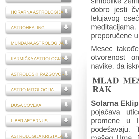
simbolike zeml
dobro jesti č
HORARNA ASTROLOGIJA
lelujavog ose
meditacijama.
ASTROHEALING
preporučene u
MUNDANA ASTROLOGIJA
Mesec takođe 
otvorenost o
KARMIČKA ASTROLOGIJA
navike, da iskr
ASTROLOŠKI RAZGOVORI
MLAD MES
RAK
ASTRO MITOLOGIJA
Solarna Ekli
DUŠA ČOVEKA
pojačava uti
promene u l
LIBER AETERNUS
podešavaju. 
ASTROLOGIJA KRISTALA
mašeg Uma, Du