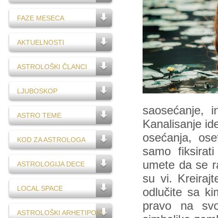
FAZE MESECA
AKTUELNOSTI
ASTROLOŠKI ČLANCI
LJUBOSKOP
saosećanje, i
ASTRO TEME
Kanalisanje id
osećanja, ose
KOD ZA ASTROLOGA
samo fiksirati
umete da se ra
ASTROLOGIJA DECE
su vi. Kreiraj
LOCAL SPACE
odlučite sa ki
pravo na svoj
ASTROLOŠKI ARHETIPOVI