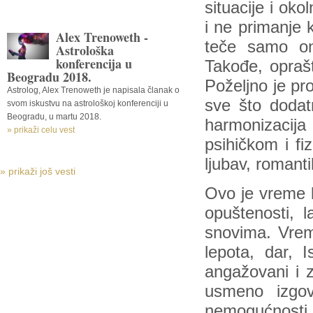
situacije i oko
i ne primanje 
Alex Trenoweth -
teče samo 
Astrološka
konferencija u
Takođe, oprašt
Beogradu 2018.
Poželjno je pr
Astrolog, Alex Trenoweth je napisala članak o
sve što dodat
svom iskustvu na astrološkoj konferenciji u
Beogradu, u martu 2018.
harmonizacij
» prikaži celu vest
psihičkom i fi
ljubav, romant
» prikaži još vesti
Ovo je vreme k
opuštenosti, 
snovima. Vrem
lepota, dar, 
angažovani i za
usmeno izgovo
nemogućnosti