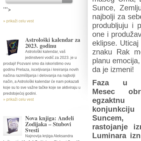
Sunce, Zemlju
'">
najbolji za seb
» prikaži celu vest
produbljuju i
one i produžav
Astrološki kalendar za
eklipse. Utica
2023. godinu
znaku Rak mo
Astrološki kalendar, vaš
jedinstveni vodič za 2023. je u
planu emocija,
prodaji! Pozvani smo da iskoristimo ovu
da je izmeni!
godinu Prelaza, isceljivanja i kreiranja novih
načina razmišljanja i delovanja na najbolji
Faza u k
način, a Astrološki kalendar će nam pokazati
koje su to sve važne tačke koje se aktiviraju u
Mesec obra
predstojećoj godini.
egzaktnu
» prikaži celu vest
konjunkcij
Nova knjiga: Anđeli
Suncem,
Zodijaka – Stubovi
rastojanje i
Svesti
Luminara izn
Najnovija knjiga Aleksandra