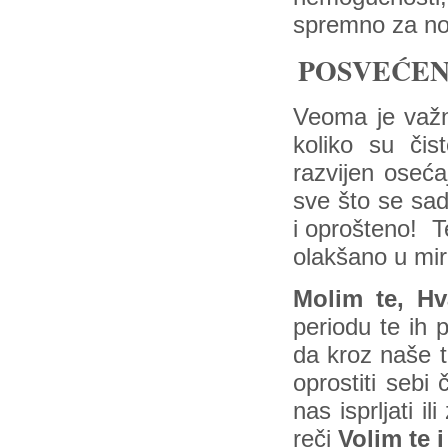
spremno za no
POSVEĆEN
Veoma je važ
koliko su čis
razvijen oseća
sve što se sa
i oprošteno! T
olakšano u mir
Molim te, Hv
periodu te ih 
da kroz naše te
oprostiti seb
nas isprljati 
reči
Volim te i