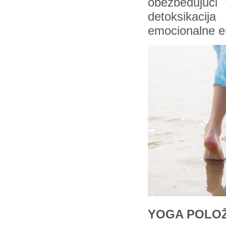
obezbeđujući
detoksikaci
emocionalne en
YOGA POLO