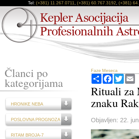
Tel:
(+381) 11.267.0711
,
(+381) 60.767.3192
,
(+381) 64
Članci po
Faze Meseca
Podijeli
Facebook
Twitter
E
kategorijama
Rituali za
znaku Rak
HRONIKE NEBA
Objavljen: 22. jun
POSLOVNA PROGNOZA
RITAM BROJA-7