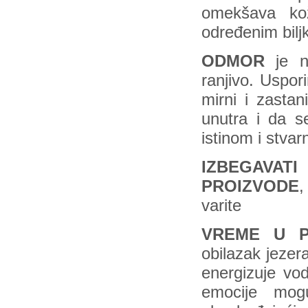
omekšava kož
određenim bilj
ODMOR
je n
ranjivo. Uspo
mirni i zasta
unutra i da s
istinom i stvar
IZBEGAVAT
PROIZVODE
,
varite
VREME U PR
obilazak jezer
energizuje vod
emocije mog