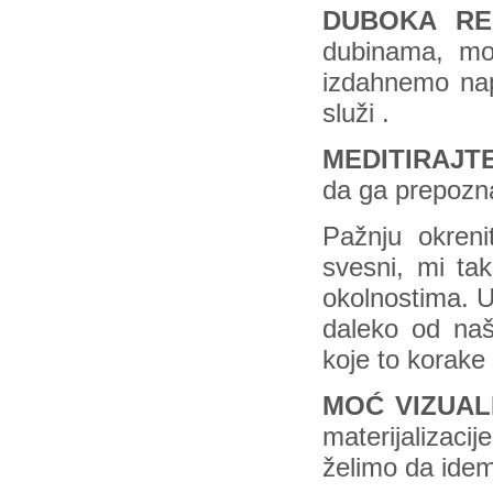
DUBOKA RE
dubinama, mo
izdahnemo nape
služi .
MEDITIRAJTE
da ga prepozn
Pažnju okreni
svesni, mi ta
okolnostima. U
daleko od naši
koje to korake 
MOĆ VIZUAL
materijalizac
želimo da ide