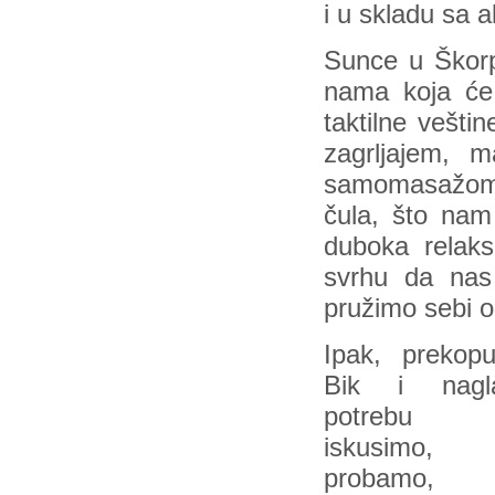
i u skladu sa 
Sunce u Škorp
nama koja će 
taktilne vešti
zagrljajem, m
samomasažom 
čula, što nam
duboka relaks
svrhu da nas 
pružimo sebi 
Ipak, prekopu
Bik i nagl
potrebu
iskusimo
probamo