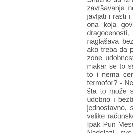
završavanje 
javljati i rast
ona koja gov
dragocenosti, 
naglašava bez
ako treba da p
zone udobnost
makar se to s
to i nema cen
termofor? - N
šta to može s
udobno i bezb
jednostavno, s
velike računsk
Ipak Pun Mesec
Nadolazi sve