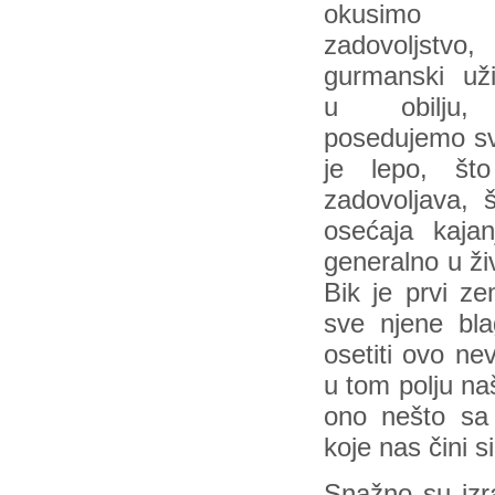
okusimo
zadovoljstv
gurmanski už
u obilju
posedujemo sv
je lepo, št
zadovoljava, 
osećaja kaja
generalno u ži
Bik je prvi ze
sve njene bla
osetiti ovo ne
u tom polju na
ono nešto sa
koje nas čini si
Snažno su izra