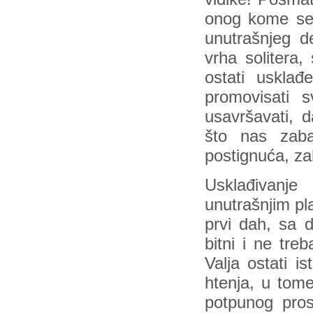
onog kome se 
unutrašnjeg 
vrha solitera,
ostati usklađ
promovisati sv
usavršavati, d
što nas zabav
postignuća, za
Usklađivanj
unutrašnjim pl
prvi dah, sa 
bitni i ne treb
Valja ostati is
htenja, u tome
potpunog pros