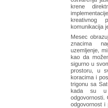
krene dire
implementacij
kreativnog 
komunikacija 
Mesec obrazu
znacima nagl
uzemljenje, m
kao da možem
sigurno u svom
prostoru, u s
koracima i pos
trigonu sa Sat
kada su u p
odgovornosti. 
odgovornost i 