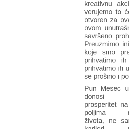
kreativnu akc
verujemo to će
otvoren za ova
ovom unutrašn
savršeno proh
Preuzmimo ini
koje smo preth
prihvatimo i
prihvatimo ih 
se proširio i 
Pun Mesec u
donosi o
prosperitet n
poljima n
života, ne s
karijeri, p