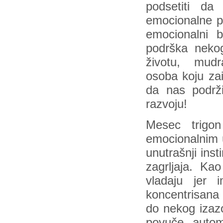
podsetiti d
emocionalne p
emocionalni 
podrška nekog
životu, mudr
osoba koju za
da nas podrž
razvoju!
Mesec trigo
emocionalnim 
unutrašnji inst
zagrljaja. K
vladaju jer
koncentrisana 
do nekog izazo
povuče, automa