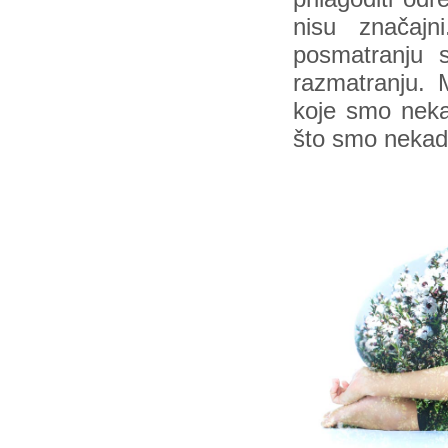
nisu značajn
posmatranju s
razmatranju. M
koje smo neka
što smo nekada