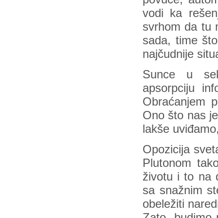
vodi ka rešen
svrhom da tu m
sada, time št
najčudnije sit
Sunce u sek
apsorpciju in
Obraćanjem pa
Ono što nas je
lakše uviđamo,
Opozicija svet
Plutonom tako
životu i to na
sa snažnim st
obeležiti nare
Zato, budimo p