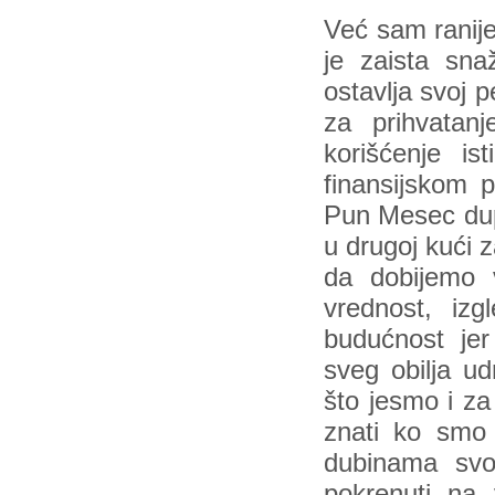
Već sam ranije
je zaista sna
ostavlja svoj
za prihvatanj
korišćenje is
finansijskom 
Pun Mesec dupl
u drugoj kući 
da dobijemo 
vrednost, izg
budućnost jer
sveg obilja ud
što jesmo i z
znati ko smo 
dubinama svo
pokrenuti na v