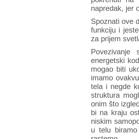
napredak, jer 
Spoznati ove d
funkciju i jest
za prijem svetl
Povezivanje 
energetski kod
mogao biti uko
imamo ovakvu s
tela i negde 
struktura mog
onim što izgle
bi na kraju os
niskim samopo
u telu biram
rastemo.