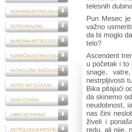
telesnih dubin
HORARNA ASTROLOGIJA
Pun Mesec je 
važno usmeriti
ASTROHEALING
da bi moglo da
MUNDANA ASTROLOGIJA
telo?
Ascendent tren
KARMIČKA ASTROLOGIJA
u početak i to
ASTROLOŠKI RAZGOVORI
snage, vatre
nestrpljivosti 
ASTRO MITOLOGIJA
Bika pitajući 
da skinemo od
DUŠA ČOVEKA
neudobnost, ia
nas čini neslo
LIBER AETERNUS
živeli i ponaš
redu, ali nije,
ASTROLOGIJA KRISTALA