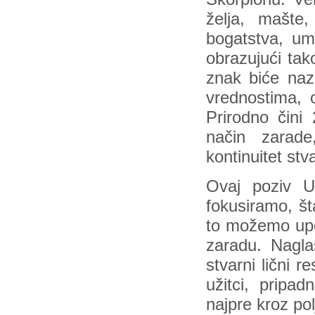
želja, mašte,
bogatstva, um
obrazujući tak
znak biće naz
vrednostima, 
Prirodno čini 
način zarade
kontinuitet stv
Ovaj poziv 
fokusiramo, št
to možemo upot
zaradu. Naglaš
stvarni lični r
užitci, pripad
najpre kroz pol