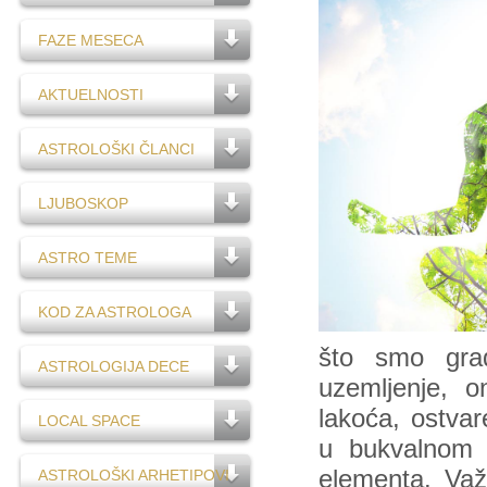
FAZE MESECA
AKTUELNOSTI
ASTROLOŠKI ČLANCI
LJUBOSKOP
ASTRO TEME
KOD ZA ASTROLOGA
što smo grad
ASTROLOGIJA DECE
uzemljenje, o
lakoća, ostvar
LOCAL SPACE
u bukvalnom 
elementa. Važ
ASTROLOŠKI ARHETIPOVI