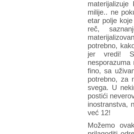
materijalizuj
milije.. ne po
etar polje koj
reč, saznan
materijalizovan
potrebno, kako
jer vredi! 
nesporazuma m
fino, sa uživ
potrebno, za 
svega. U neki
postići nevero
inostranstva, 
već 12!
Možemo ovako 
prilagoditi od