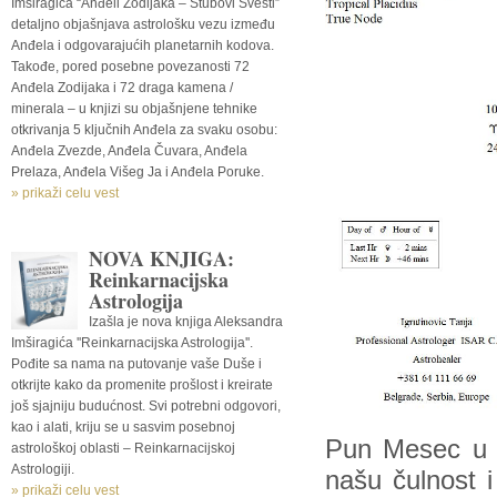
Imširagića “Anđeli Zodijaka – Stubovi Svesti”
detaljno objašnjava astrološku vezu između
Anđela i odgovarajućih planetarnih kodova.
Takođe, pored posebne povezanosti 72
Anđela Zodijaka i 72 draga kamena /
minerala – u knjizi su objašnjene tehnike
otkrivanja 5 ključnih Anđela za svaku osobu:
Anđela Zvezde, Anđela Čuvara, Anđela
Prelaza, Anđela Višeg Ja i Anđela Poruke.
» prikaži celu vest
NOVA KNJIGA:
Reinkarnacijska
Astrologija
Izašla je nova knjiga Aleksandra
Imširagića ''Reinkarnacijska Astrologija''.
Pođite sa nama na putovanje vaše Duše i
otkrijte kako da promenite prošlost i kreirate
još sjajniju budućnost. Svi potrebni odgovori,
kao i alati, kriju se u sasvim posebnoj
Pun Mesec u z
astrološkoj oblasti – Reinkarnacijskoj
Astrologiji.
našu čulnost 
» prikaži celu vest