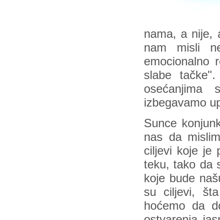
nama, a nije, 
nam misli ne
emocionalno r
slabe tačke".
osećanjima 
izbegavamo up
Sunce konjunk
nas da mislim
ciljevi koje j
teku, tako da 
koje bude našu
su ciljevi, š
hoćemo da dob
ostvarenja ja