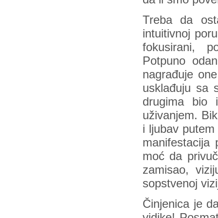
Treba da ost
intuitivnoj poru
fokusirani, 
Potpuno odani
nagrađuje one 
usklađuju sa 
drugima bio i
uživanjem. Bik
i ljubav putem
manifestacija 
moć da privuče
zamisao, vizi
sopstvenoj vizi
Činjenica je d
vidike! Posma