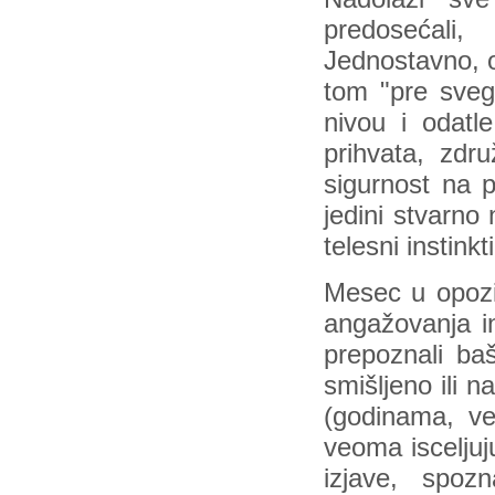
predosećali,
Jednostavno, o
tom "pre sve
nivou i odatle
prihvata, zdru
sigurnost na p
jedini stvarno
telesni instinkt
Mesec u opozi
angažovanja in
prepoznali baš
smišljeno ili 
(godinama, ve
veoma isceljuju
izjave, spoz