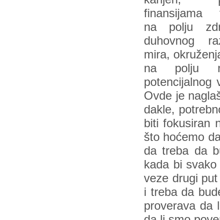
finansijama 
na polju zdra
duhovnog raz
mira, okruženja
na polju n
potencijalnog 
Ovde je naglaše
dakle, potrebn
biti fokusiran
što hoćemo da
da treba da b
kada bi svako
veze drugi put
i treba da bud
proverava da l
da li smo pover