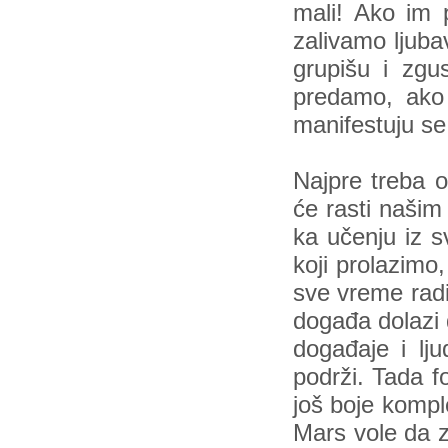
mali! Ako im 
zalivamo ljuba
grupišu i zgu
predamo, ako 
manifestuju se!
Najpre treba o
će rasti našim
ka učenju iz 
koji prolazimo,
sve vreme rad
događa dolazi 
događaje i lj
podrži. Tada f
još boje komple
Mars vole da z