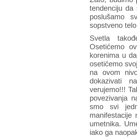
tendenciju da 
poslušamo svo
sopstveno telo
Svetla tako
Osetićemo ov
korenima u da
osetićemo svoj
na ovom nivou
dokazivati n
verujemo!!! Ta
povezivanja na
smo svi jedn
manifestacije
umetnika. Ume
iako ga naopa