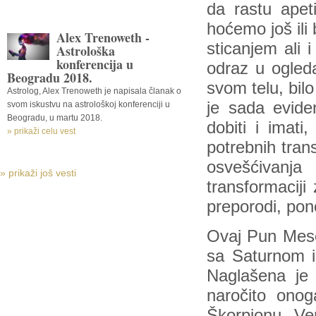
da rastu apet
hoćemo još ili
Alex Trenoweth -
sticanjem ali 
Astrološka
konferencija u
odraz u ogleda
Beogradu 2018.
svom telu, bilo
Astrolog, Alex Trenoweth je napisala članak o
je sada evide
svom iskustvu na astrološkoj konferenciji u
Beogradu, u martu 2018.
dobiti i imati
» prikaži celu vest
potrebnih trans
osvešćivanja
» prikaži još vesti
transformaciji
preporodi, pono
Ovaj Pun Mese
sa Saturnom i
Naglašena je 
naročito ono
Škorpionu. Ve