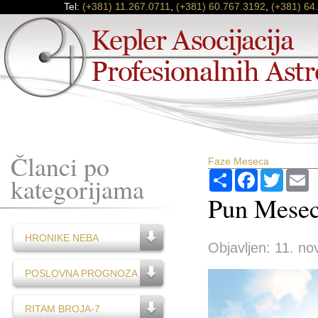
Tel:
(+381) 11.267.0711
,
(+381) 60.767.3192
,
(+381) 64
Članci po
Faze Meseca
Podijeli
Facebook
Twitter
E
kategorijama
Pun Mesec
HRONIKE NEBA
Objavljen: 11. no
POSLOVNA PROGNOZA
RITAM BROJA-7