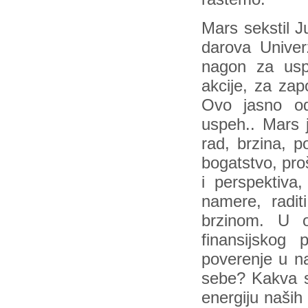
Mars sekstil J
darova Univ
nagon za usp
akcije, za zap
Ovo jasno od
uspeh.. Mars j
rad, brzina, po
bogatstvo, pro
i perspektiva
namere, radit
brzinom. U 
finansijskog 
poverenje u n
sebe? Kakva s
energiju naših