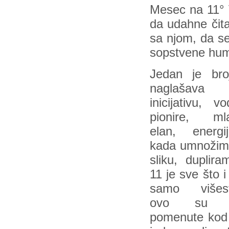
Mesec na 11° V
da udahne čita
sa njom, da se
sopstvene huma
Jedan je broj
naglašava
inicijativu, vo
pionire, mla
elan, energ
kada umnožim
sliku, duplira
11 je sve što i
samo višest
ovo su 
pomenute kod 