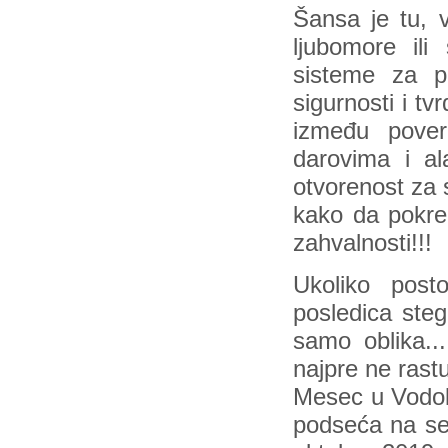
Šansa je tu, v
ljubomore ili
sisteme za p
sigurnosti i t
između pover
darovima i a
otvorenost za 
kako da pokre
zahvalnosti!!!
Ukoliko post
posledica steg
samo oblika..
najpre ne rast
Mesec u Vodoli
podseća na se