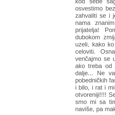
kod sebe sagl
osvestimo bez 
zahvaliti se i
nama znanim 
prijatelja! 
dubokom zmija
uzeli, kako ko
celoviti. Os
venčajmo se u
ako treba od
dalje... Ne v
pobedničkih fa
i bilo, i rat i m
otvoreniji!!!! 
smo mi sa tim
naviše, pa mak