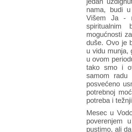
jedan uzdignu
nama, budi u 
Višem Ja - 
spiritualni
mogućnosti za 
duše. Ovo je b
u vidu munja,
u ovom periodu.
tako smo i o
samom radu su
posvećeno usm
potrebnoj moći
potreba i težnj
Mesec u Vodol
poverenjem u 
pustimo, ali d