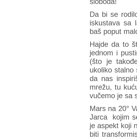
sloboda!
Da bi se rodil
iskustava sa 
baš poput mal
Hajde da to št
jednom i pusti
(što je takođe
ukoliko stalno
da nas inspiri
mrežu, tu kuću
vučemo je sa 
Mars na 20° V
Jarca kojim se
je aspekt koji
biti transfor