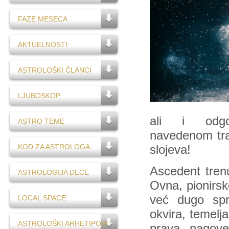
FAZE MESECA
AKTUELNOSTI
ASTROLOŠKI ČLANCI
LJUBOSKOP
ali i odgo
ASTRO TEME
navedenom trag
KOD ZA ASTROLOGA
slojeva!
Ascedent trenu
ASTROLOGIJA DECE
Ovna, pionirs
već dugo spr
LOCAL SPACE
okvira, temelj
ASTROLOŠKI ARHETIPOVI
prava nagove