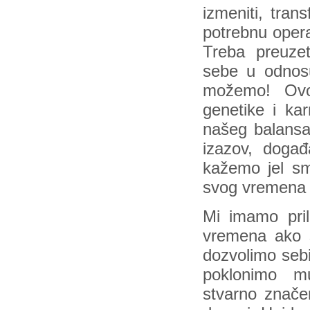
izmeniti, tran
potrebnu operac
Treba preuzeti
sebe u odnosu
možemo! Ovo j
genetike i ka
našeg balansa,
izazov, događ
kažemo jel sm
svog vremena p
Mi imamo pri
vremena ako s
dozvolimo seb
poklonimo mudr
stvarno znače