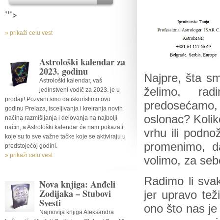
'">
» prikaži celu vest
Astrološki kalendar za
2023. godinu
Najpre, šta s
Astrološki kalendar, vaš
želimo, rad
jedinstveni vodič za 2023. je u
prodaji! Pozvani smo da iskoristimo ovu
predosećamo, v
godinu Prelaza, isceljivanja i kreiranja novih
oslonac? Kolik
načina razmišljanja i delovanja na najbolji
način, a Astrološki kalendar će nam pokazati
vrhu ili podno
koje su to sve važne tačke koje se aktiviraju u
promenimo, d
predstojećoj godini.
» prikaži celu vest
volimo, za seb
Radimo li sva
Nova knjiga: Anđeli
Zodijaka – Stubovi
jer upravo teži
Svesti
ono što nas je
Najnovija knjiga Aleksandra