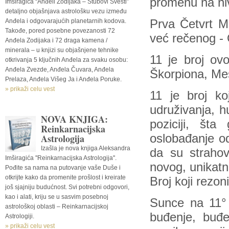
promenu na niv
Imširagića “Anđeli Zodijaka – Stubovi Svesti”
detaljno objašnjava astrološku vezu između
Anđela i odgovarajućih planetarnih kodova.
Prva Četvrt Me
Takođe, pored posebne povezanosti 72
već rečenog
Anđela Zodijaka i 72 draga kamena /
minerala – u knjizi su objašnjene tehnike
11 je broj ov
otkrivanja 5 ključnih Anđela za svaku osobu:
Anđela Zvezde, Anđela Čuvara, Anđela
Škorpiona, Mes
Prelaza, Anđela Višeg Ja i Anđela Poruke.
» prikaži celu vest
11 je broj koj
udruživanja, hu
NOVA KNJIGA:
poziciji, št
Reinkarnacijska
Astrologija
oslobađanje od
Izašla je nova knjiga Aleksandra
da su strahovi
Imširagića ''Reinkarnacijska Astrologija''.
novog, unikatn
Pođite sa nama na putovanje vaše Duše i
otkrijte kako da promenite prošlost i kreirate
Broj koji rezon
još sjajniju budućnost. Svi potrebni odgovori,
kao i alati, kriju se u sasvim posebnoj
Sunce na 11° 
astrološkoj oblasti – Reinkarnacijskoj
buđenje, buđe
Astrologiji.
» prikaži celu vest