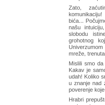
Zato, zaćut
komunikaciju
bića... Počujm
našu intuicij
slobodu isti
grohotnog ko
Univerzumom 
mreže, trenuta
Mislili smo d
Kakav je samo 
udah! Koliko s
u znanje nad z
poverenje koje
Hrabri prepuš