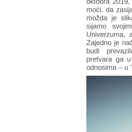
oktobra 2019,
moći, da zasi
možda je sli
sijamo svoj
Univerzuma, a 
Zajedno je nač
budi prevazi
pretvara ga u
odnosima – u 