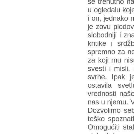
se trenutno na
u ogledalu koj
i on, jednako m
je zovu plodov
slobodniji i z
kritike i srd
spremno za nov
za koji mu nis
svesti i misli
svrhe. Ipak j
ostavila svet
vrednosti naš
nas u njemu. V
Dozvolimo seb
teško spoznati
Omogućiti stal