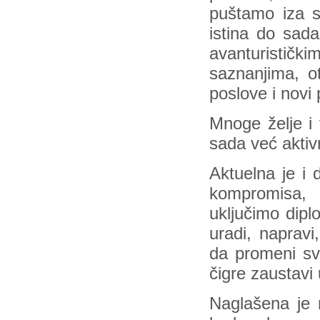
puštamo iza s
istina do sada
avanturističk
saznanjima, ot
poslove i novi
Mnoge želje i 
sada već aktiv
Aktuelna je i 
kompromisa, 
uključimo dipl
uradi, napravi
da promeni sve
čigre zaustavi 
Naglašena je