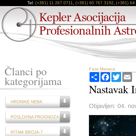
Tel:
(+381) 11.267.0711
,
(+381) 60.767.3192
,
(+381) 64
Članci po
Faze Meseca
Podijeli
Facebook
Twitter
E
kategorijama
Nastavak 
HRONIKE NEBA
Objavljen: 04. no
POSLOVNA PROGNOZA
RITAM BROJA-7