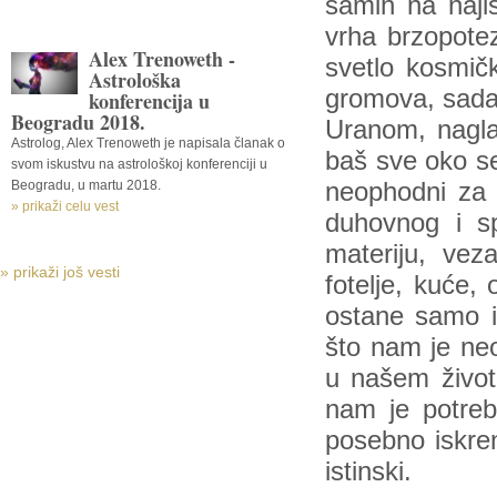
samih na najisk
vrha brzopote
Alex Trenoweth -
svetlo kosmičk
Astrološka
gromova, sada 
konferencija u
Beogradu 2018.
Uranom, nagla
Astrolog, Alex Trenoweth je napisala članak o
baš sve oko se
svom iskustvu na astrološkoj konferenciji u
Beogradu, u martu 2018.
neophodni za 
» prikaži celu vest
duhovnog i spi
materiju, veza
» prikaži još vesti
fotelje, kuće,
ostane samo i
što nam je ne
u našem život
nam je potreb
posebno iskren
istinski.