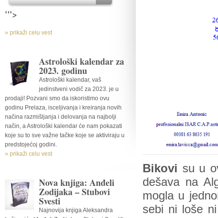
'">
» prikaži celu vest
Astrološki kalendar za
2023. godinu
Astrološki kalendar, vaš
jedinstveni vodič za 2023. je u
prodaji! Pozvani smo da iskoristimo ovu
godinu Prelaza, isceljivanja i kreiranja novih
načina razmišljanja i delovanja na najbolji
način, a Astrološki kalendar će nam pokazati
koje su to sve važne tačke koje se aktiviraju u
predstojećoj godini.
» prikaži celu vest
Bikovi
su u ovo
dešava na Alg
Nova knjiga: Anđeli
Zodijaka – Stubovi
mogla u jednom
Svesti
sebi ni loše 
Najnovija knjiga Aleksandra