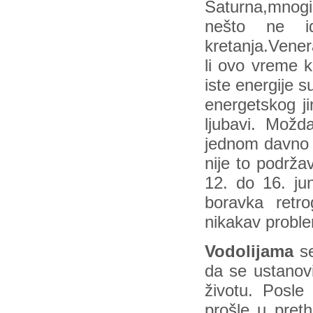
Saturna,mnogi
nešto ne i
kretanja.Vener
li ovo vreme k
iste energije s
energetskog ji
ljubavi. Možd
jednom davno o
nije to podrža
12. do 16. ju
boravka retr
nikakav proble
Vodolijama
se
da se ustanov
životu. Posle
prošle u preth