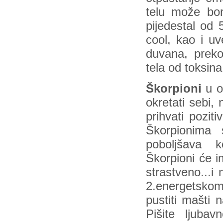
telu može bor
pijedestal od 
cool, kao i uv
duvana, preko
tela od toksina
Škorpioni
u o
okretati sebi,
prihvati pozit
Škorpionima
poboljšava k
Škorpioni će im
strastveno...i
2.energetsko
pustiti mašti 
Pišite ljuba