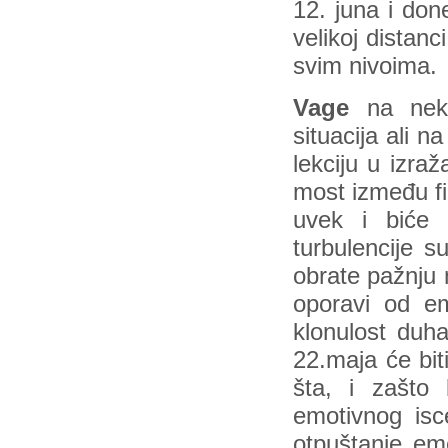
12. juna i don
velikoj distanc
svim nivoima.
Vage
na neki 
situacija ali 
lekciju u izra
most između fi
uvek i biće 
turbulencije 
obrate pažnju 
oporavi od e
klonulost duh
22.maja će biti
šta, i zašto
emotivnog iscel
otpuštanje em