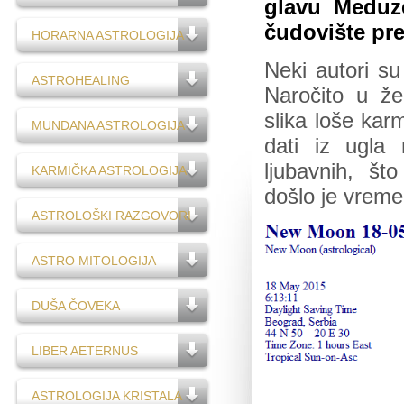
glavu Meduz
čudovište pre
HORARNA ASTROLOGIJA
Neki autori s
ASTROHEALING
Naročito u že
slika loše kar
MUNDANA ASTROLOGIJA
dati iz ugla 
ljubavnih, što
KARMIČKA ASTROLOGIJA
došlo je vreme
ASTROLOŠKI RAZGOVORI
ASTRO MITOLOGIJA
DUŠA ČOVEKA
LIBER AETERNUS
ASTROLOGIJA KRISTALA