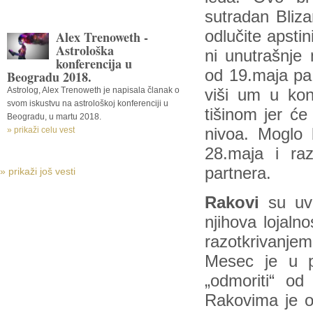
sutradan Bliz
odlučite apstin
Alex Trenoweth -
Astrološka
ni unutrašnje
konferencija u
od 19.maja pa 
Beogradu 2018.
Astrolog, Alex Trenoweth je napisala članak o
viši um u kont
svom iskustvu na astrološkoj konferenciji u
tišinom jer će
Beogradu, u martu 2018.
» prikaži celu vest
nivoa. Moglo b
28.maja i ra
partnera.
» prikaži još vesti
Rakovi
su uve
njihova lojaln
razotkrivanjem
Mesec je u p
„odmoriti“ od 
Rakovima je od