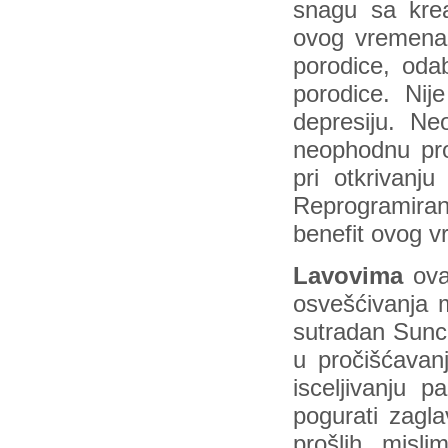
snagu sa krea
ovog vremena
porodice, odab
porodice. Nije
depresiju. Ne
neophodnu pro
pri otkrivanj
Reprogramiranj
benefit ovog 
Lavovima
ova
osvešćivanja m
sutradan Sunc
u pročišćavan
isceljivanju 
pogurati zagla
prošlih, misli