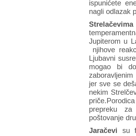
ispunićete ene
nagli odlazak p
Strelačevima
temperamentn
Jupiterom u L
njihove reakc
Ljubavni susr
mogao bi don
zaboravljenim
jer sve se deš
nekim Strelčev
priče.Porodi
prepreku za 
poštovanje dru
Jaračevi
su fa