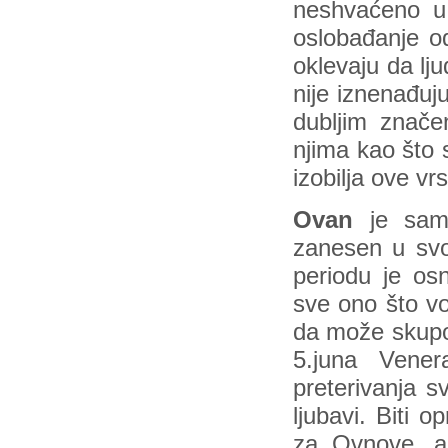
neshvaćeno u 
oslobađanje od
oklevaju da lj
nije iznenađuj
dubljim znače
njima kao što 
izobilja ove vrs
Ovan
je sam 
zanesen u svo
periodu je os
sve ono što vo
da može skupo 
5.juna Vener
preterivanja sv
ljubavi. Biti
za Ovnove, a p