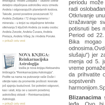
Imširagića “Anđeli Zodijaka – Stubovi Svesti”
periodu može 
detaljno objašnjava astrološku vezu između
radi oslobađan
Anđela i odgovarajućih planetarnih kodova.
Takođe, pored posebne povezanosti 72
Otkrivanje unu
Anđela Zodijaka i 72 draga kamena /
izražavanje s
minerala – u knjizi su objašnjene tehnike
potisnuti bes 
otkrivanja 5 ključnih Anđela za svaku osobu:
Anđela Zvezde, Anđela Čuvara, Anđela
Period od 22.
Prelaza, Anđela Višeg Ja i Anđela Poruke.
Bika mogao b
» prikaži celu vest
odnosima.Ovd
NOVA KNJIGA:
slušaju“) jer
Reinkarnacijska
menja od 5. j
Astrologija
vreme pomaže d
Izašla je nova knjiga Aleksandra
Imširagića ''Reinkarnacijska Astrologija''.
da prihvatite
Pođite sa nama na putovanje vaše Duše i
sopstvenih
otkrijte kako da promenite prošlost i kreirate
još sjajniju budućnost. Svi potrebni odgovori,
harmonijom.Spo
kao i alati, kriju se u sasvim posebnoj
astrološkoj oblasti – Reinkarnacijskoj
Blizanacima
s
Astrologiji.
leđa. Ovo bi 
» prikaži celu vest