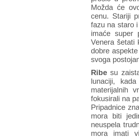
Možda će ovog
cenu. Stariji 
fazu na staro i
imaće super 
Venera šetati 
dobre aspekte
svoga postojan
Ribe
su zaist
lunaciji, kad
materijalnih v
fokusirali na 
Pripadnice zna
mora biti jed
neuspela trudn
mora imati v