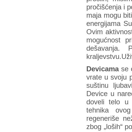
pročišćenja i
maja mogu biti
energijama Sun
Ovim aktivnost
mogućnost pri
dešavanja.
kraljevstvu.Uži
Devicama
se 
vrate u svoju 
suštinu ljuba
Device u nare
doveli telo u
tehnika ovog
regeneriše ne
zbog „loših“ p