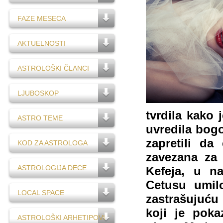
FAZE MESECA
AKTUELNOSTI
ASTROLOŠKI ČLANCI
LJUBOSKOP
tvrdila kako 
ASTRO TEME
uvredila bogo
zapretili da
KOD ZA ASTROLOGA
zavezana za
ASTROLOGIJA DECE
Kefeja, u n
Cetusu umil
LOCAL SPACE
zastrašujuću
koji je pok
ASTROLOŠKI ARHETIPOVI