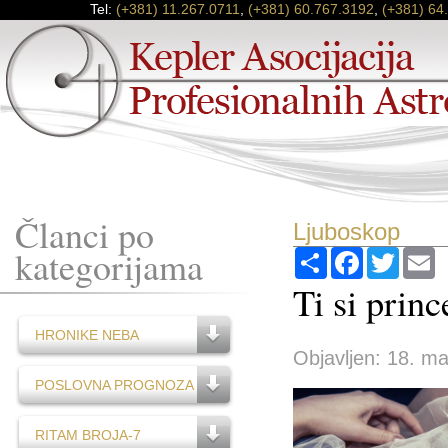
Tel:
(+381) 11.267.0711
,
(+381) 60.767.3192
,
(+381) 64
Članci po
Ljuboskop
kategorijama
Podijeli
Facebook
Twitter
E
Ti si prin
HRONIKE NEBA
Objavljen: 18. ma
POSLOVNA PROGNOZA
RITAM BROJA-7