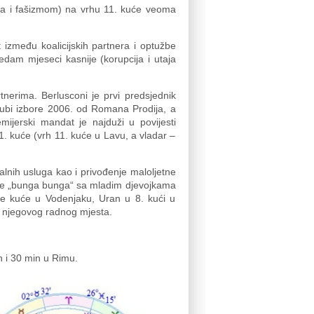
lada i fašizmom) na vrhu 11. kuće veoma
t između koalicijskih partnera i optužbe
dam mjeseci kasnije (korupcija i utaja
tnerima. Berlusconi je prvi predsjednik
 Gubi izbore 2006. od Romana Prodija, a
mijerski mandat je najduži u povijesti
1. kuće (vrh 11. kuće u Lavu, a vladar –
ualnih usluga kao i privođenje maloljetne
bave „bunga bunga“ sa mladim djevojkama
pete kuće u Vodenjaku, Uran u 8. kući u
s njegovog radnog mjesta.
h i 30 min u Rimu.