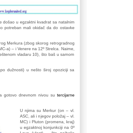
i se došao u egzaktni kvadrat sa natalnim
io potreban mali okidač da do ostavke
orog Merkura (zbog skorog retrogradnog
 MC-a) – i Venere na 12º Strelca. Naime,
ještenom vladaru 10), što baš u samom
o dužnosti) u nešto široj opoziciji sa
a na gotovo dnevnom nivou su
tercijarne
U njima su Merkur (on – vl.
ASC, ali i njegov položaj – vl.
MC) i Pluton (promena, kraj)
u egzaktnoj konjunkciji na 0º