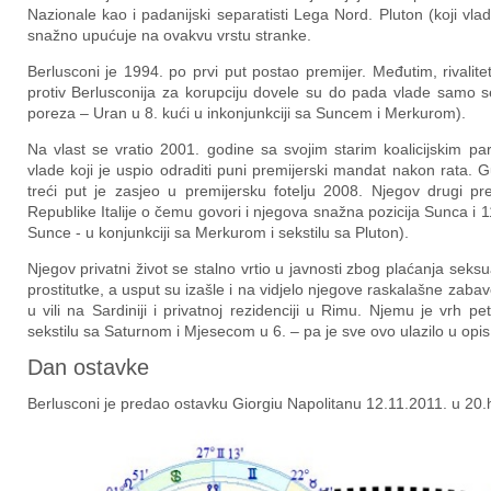
Nazionale kao i padanijski separatisti Lega Nord. Pluton (koji v
snažno upućuje na ovakvu vrstu stranke.
Berlusconi je 1994. po prvi put postao premijer. Međutim, rivalite
protiv Berlusconija za korupciju dovele su do pada vlade samo se
poreza – Uran u 8. kući u inkonjunkciji sa Suncem i Merkurom).
Na vlast se vratio 2001. godine sa svojim starim koalicijskim par
vlade koji je uspio odraditi puni premijerski mandat nakon rata.
treći put je zasjeo u premijersku fotelju 2008. Njegov drugi pre
Republike Italije o čemu govori i njegova snažna pozicija Sunca i 1
Sunce - u konjunkciji sa Merkurom i sekstilu sa Pluton).
Njegov privatni život se stalno vrtio u javnosti zbog plaćanja seks
prostitutke, a usput su izašle i na vidjelo njegove raskalašne za
u vili na Sardiniji i privatnoj rezidenciji u Rimu. Njemu je vrh 
sekstilu sa Saturnom i Mjesecom u 6. – pa je sve ovo ulazilo u opi
Dan ostavke
Berlusconi je predao ostavku Giorgiu Napolitanu 12.11.2011. u 20.