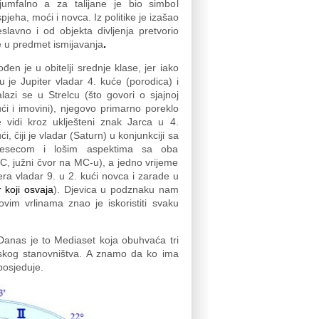
rijumfalno a za talijane je bio simbol
pjeha, moći i novca. Iz politike je izašao
slavno i od objekta divljenja pretvorio
 u predmet ismijavanja
.
đen je u obitelji srednje klase, jer iako
 je Jupiter vladar 4. kuće (porodica) i
lazi se u Strelcu (što govori o sjajnoj
ći i imovini), njegovo primarno poreklo
e vidi kroz uklješteni znak Jarca u 4.
ći, čiji je vladar (Saturn) u konjunkciji sa
esecom i lošim aspektima sa oba
SC, južni čvor na MC-u), a jedno vrijeme
ra vladar 9. u 2. kući novca i zarade u
 koji osvaja
). Djevica u podznaku nam
vim vrlinama znao je iskoristiti svaku
 Danas je to Mediaset koja obuhvaća tri
anskog stanovništva. A znamo da ko ima
posjeduje.