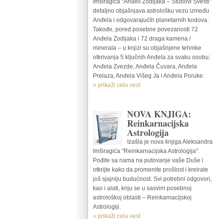
Imširagića “Anđeli Zodijaka – Stubovi Svesti”
detaljno objašnjava astrološku vezu između
Anđela i odgovarajućih planetarnih kodova.
Takođe, pored posebne povezanosti 72
Anđela Zodijaka i 72 draga kamena /
minerala – u knjizi su objašnjene tehnike
otkrivanja 5 ključnih Anđela za svaku osobu:
Anđela Zvezde, Anđela Čuvara, Anđela
Prelaza, Anđela Višeg Ja i Anđela Poruke.
» prikaži celu vest
NOVA KNJIGA:
Reinkarnacijska
Astrologija
Izašla je nova knjiga Aleksandra
Imširagića ''Reinkarnacijska Astrologija''.
Pođite sa nama na putovanje vaše Duše i
otkrijte kako da promenite prošlost i kreirate
još sjajniju budućnost. Svi potrebni odgovori,
kao i alati, kriju se u sasvim posebnoj
astrološkoj oblasti – Reinkarnacijskoj
Astrologiji.
» prikaži celu vest