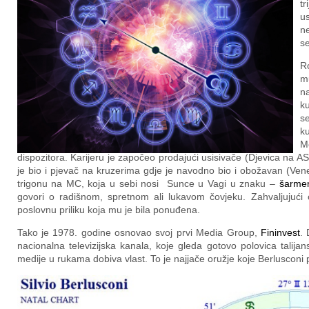
t
us
ne
se
Ro
mu
na
ku
s
ku
M
dispozitora. Karijeru je započeo prodajući usisivače (Djevica na A
je bio i pjevač na kruzerima gdje je navodno bio i obožavan (Vene
trigonu na MC, koja u sebi nosi Sunce u Vagi u znaku –
šarmer
govori o radišnom, spretnom ali lukavom čovjeku. Zahvaljujući o
poslovnu priliku koja mu je bila ponuđena.
Tako je 1978. godine osnovao svoj prvi Media Group,
Fininvest
.
nacionalna televizijska kanala, koje gleda gotovo polovica talij
medije u rukama dobiva vlast. To je najjače oružje koje Berlusconi 