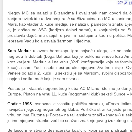
Njegov MC sa nalazi u Blizancima i ovaj znak nam govori da ć
karijera uvijek ide u dva smjera. A sa Blizancima na MC-u zaniman
Mars, kao vladar 3. kuće medija, se nalazi u pametnom znaku Djevi
a, je došao na ASC (karijera dolazi sama), u konjunkciju sa 
proslavila dajući mu uspjeh u javnim nastupima kao i u politici. 
lepršavu Vagu koja osvaja šarmom i riječima.
Sam Merkur
u ovom horoskopu igra najveću ulogu, jer se nalaz
nagradu ili dobitak (boga Bahusa koji je poklonio vinovu lozu Am
kroz karijeru. Merkur je i na vrhu „Yod“ konfiguracije koja se form
kuće) a sam Yod u sebi nosi poruku njegove životne misije. Ovo j
Venere odlazi u 2. kuću i u sekstilu je sa Marsom, svojim dispozi
uspjeh i veliku moć koju je sam stvorio.
Postao je i vlasnik nogometnog kluba AC Milano, što mu je donijel
Europe. Pluton na vrhu 11. kuće (nogometni klub) sekstil Sunce –
Godine 1993.
osnovao je vlastitu političku stranku, «Forza Italia»
navijača njegovog nogometnog kluba. Politička stranka jeste prim
vrhu on ima Plutona («Forza» na talijanskom znači «snaga») u se
je ime njegove stranke već bio snažan znak njegovog izuzetnog u
Berlusconi je stvorio desničarsku koaliciju kojoj su se pridružili r