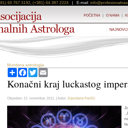
381) 60.767.3192
,
(+381) 64.387.2224
| E-mail:
info@profesionalnaa
POČETNA
|
O NAMA
|
A
NAJNOVIJ
Mundana astrologija
Podijeli
Facebook
Twitter
Email
Konačni kraj luckastog imper
Objavljen: 21. novembar, 2011. | Autor:
Zvjezdana Pančić
J
„R
n
ta