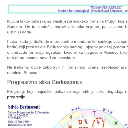
Ključni faktor odlaska sa vlasti jeste svakako tranzitni Pluton koj
Suncem. On tu, doduše, boravi već neko vrijeme, pa je samo b
uistinu i dođe.
I tako, kada je došlo do interesantne mundane konjunkcije već sp
hoda) koji predstavlja Berlusconija samog i njegov položaj (vladar
oni odavde formiraju egzaktan kvadrat ka njegovom Mjesecu (ukl
tom danu postaje povod za ostavkom.
Ne trebamo ovdje zaboraviti ni tranzitnog Urana (revolucionara p
natalnim Suncem!
Progresivna slika Berlusconija
Progresije koje najčešće pokazuju najdirektnije slike događaj
progresije.