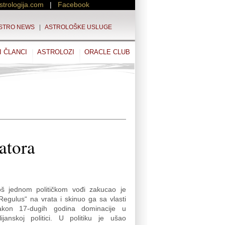
strologija.com
|
Facebook
STRO NEWS
|
ASTROLOŠKE USLUGE
I ČLANCI
ASTROLOZI
ORACLE CLUB
atora
oš jednom političkom vođi zakucao je
egulus“ na vrata i skinuo ga sa vlasti
akon 17-dugih godina dominacije u
lijanskoj politici. U politiku je ušao