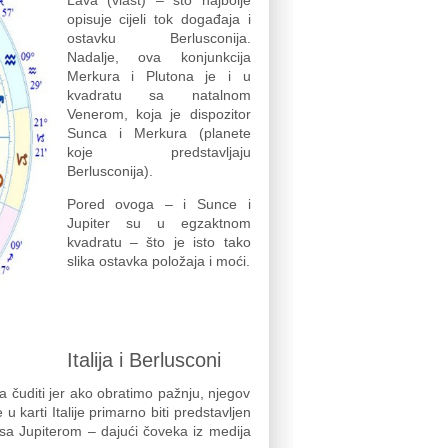
Lava (vlast) – što najbolje
opisuje cijeli tok događaja i
ostavku Berlusconija.
Nadalje, ova konjunkcija
Merkura i Plutona je i u
kvadratu sa natalnom
Venerom, koja je dispozitor
Sunca i Merkura (planete
koje predstavljaju
Berlusconija).
Pored ovoga – i Sunce i
Jupiter su u egzaktnom
kvadratu – što je isto tako
slika ostavka položaja i moći.
Italija i Berlusconi
za čuditi jer ako obratimo pažnju, njegov
 karti Italije primarno biti predstavljen
e sa Jupiterom – dajući čoveka iz medija