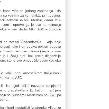
e imati više od jednog zanimanja i da
ja su vezana za komunikaciju i trgovinu.
ci i sekstilu sa MC. Merkur, vladar MC-
Suncem i upravo ga je ova kombinacija
Merkur – kao vladar MC i ASC – dolazi u
i na zvezdi Vindemiatriks – koja daje
pelosu) tako i on dobiva poklon bogova
ira između Saturna i Urana (šeste i osme
e i „Božji prst“ koji preko dispozicije
torom, što je sve omogućilo ovom čovjeku
o veliku popularnost širom Italije kao i
 Merkur na ASC.
 ili „Naprijed Italijo“ nazvana po pjesmi
arno predstavljena 11. kućom, na čijem
kstilu sa Suncem i Merkurom na ASC, pa
speha.
eformirani neofašisti iz stranke Alleanza