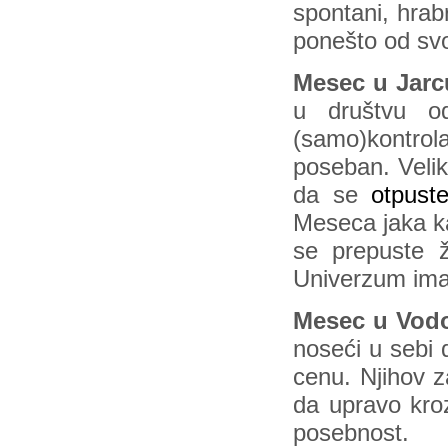
spontani, hrab
ponešto od svoj
Mesec u Jarc
u društvu od
(samo)kontrol
poseban. Velik
da se
otpus
Meseca jaka ka
se prepuste ž
Univerzum ima 
Mesec u Vodol
noseći u sebi 
cenu. Njihov z
da upravo kro
posebnost.