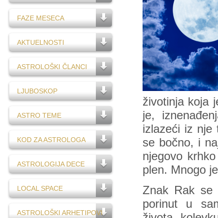
FAZE MESECA
AKTUELNOSTI
ASTROLOŠKI ČLANCI
LJUBOSKOP
životinja koja
je, iznenađen
ASTRO TEME
izlazeći iz nj
KOD ZA ASTROLOGA
se bočno, i naj
njegovo krhko 
ASTROLOGIJA DECE
plen. Mnogo je 
Znak Rak se u
LOCAL SPACE
porinut u sa
ASTROLOŠKI ARHETIPOVI
života, kolevk