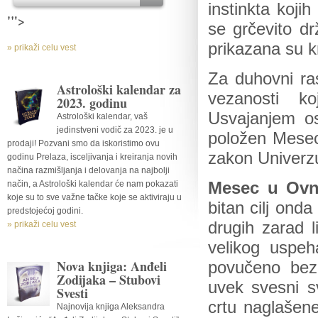
instinkta koji
'">
se grčevito dr
prikazana su k
» prikaži celu vest
Za duhovni ras
Astrološki kalendar za
vezanosti k
2023. godinu
Usvajanjem o
Astrološki kalendar, vaš
jedinstveni vodič za 2023. je u
položen Mesec
prodaji! Pozvani smo da iskoristimo ovu
zakon Univer
godinu Prelaza, isceljivanja i kreiranja novih
načina razmišljanja i delovanja na najbolji
način, a Astrološki kalendar će nam pokazati
Mesec u Ov
koje su to sve važne tačke koje se aktiviraju u
bitan cilj ond
predstojećoj godini.
drugih zarad l
» prikaži celu vest
velikog uspe
Nova knjiga: Anđeli
povučeno bez
Zodijaka – Stubovi
uvek svesni s
Svesti
crtu naglašene
Najnovija knjiga Aleksandra