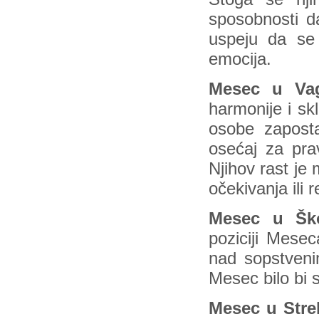
sposobnosti da
uspeju da se
emocija.
Mesec u Va
harmonije i s
osobe zaposta
osećaj za prav
Njihov rast je
očekivanja ili r
Mesec u Šk
poziciji Mesec
nad sopstveni
Mesec bilo bi s
Mesec u Stre