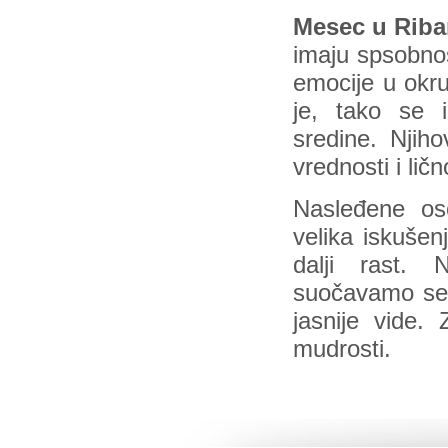
Mesec u Rib
imaju spsobnos
emocije u okru
je, tako se i
sredine. Njih
vrednosti i lič
Nasleđene os
velika iskušen
dalji rast.
suočavamo se 
jasnije vide.
mudrosti.