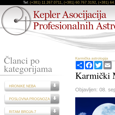
Tel:
(+381) 11.267.0711
,
(+381) 60.767.3192
,
(+381) 64
Članci po
Karmička astrologija
Podijeli
Facebook
Twitter
E
kategorijama
Karmički 
HRONIKE NEBA
Objavljen: 08. se
POSLOVNA PROGNOZA
RITAM BROJA-7