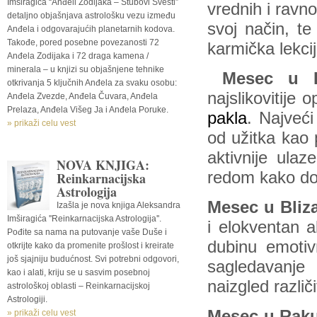
Imširagića “Anđeli Zodijaka – Stubovi Svesti”
vrednih i ravn
detaljno objašnjava astrološku vezu između
svoj način, te
Anđela i odgovarajućih planetarnih kodova.
Takođe, pored posebne povezanosti 72
karmička lekc
Anđela Zodijaka i 72 draga kamena /
minerala – u knjizi su objašnjene tehnike
Mesec u B
otkrivanja 5 ključnih Anđela za svaku osobu:
najslikovitije
Anđela Zvezde, Anđela Čuvara, Anđela
Prelaza, Anđela Višeg Ja i Anđela Poruke.
pakla
. Najveći
» prikaži celu vest
od užitka kao 
aktivnije ula
NOVA KNJIGA:
redom kako do
Reinkarnacijska
Astrologija
Mesec u Bliz
Izašla je nova knjiga Aleksandra
Imširagića ''Reinkarnacijska Astrologija''.
i elokventan 
Pođite sa nama na putovanje vaše Duše i
dubinu emotiv
otkrijte kako da promenite prošlost i kreirate
još sjajniju budućnost. Svi potrebni odgovori,
sagledavanje
kao i alati, kriju se u sasvim posebnoj
naizgled različ
astrološkoj oblasti – Reinkarnacijskoj
Astrologiji.
Mesec u Rak
» prikaži celu vest