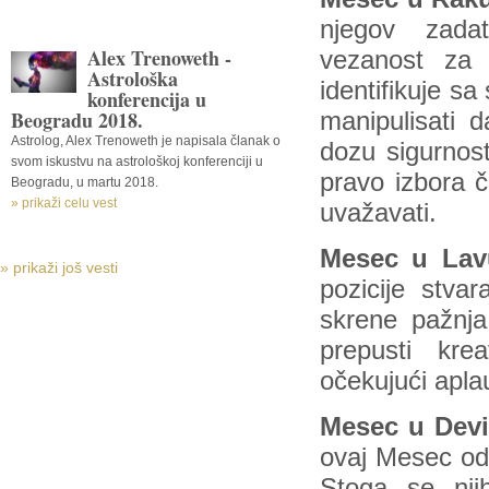
njegov zadat
Alex Trenoweth -
vezanost za
Astrološka
identifikuje s
konferencija u
Beogradu 2018.
manipulisati 
Astrolog, Alex Trenoweth je napisala članak o
dozu sigurnost
svom iskustvu na astrološkoj konferenciji u
pravo izbora č
Beogradu, u martu 2018.
» prikaži celu vest
uvažavati.
Mesec u Lav
» prikaži još vesti
pozicije stva
skrene pažnja
prepusti kre
očekujući apla
Mesec u Devi
ovaj Mesec od
Stoga se njih