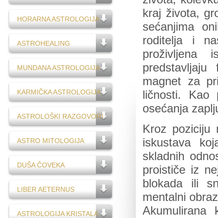
kraj života, 
HORARNA ASTROLOGIJA
sećanjima oni
roditelja i n
ASTROHEALING
proživljena 
predstavljaju
MUNDANA ASTROLOGIJA
magnet za pri
KARMIČKA ASTROLOGIJA
ličnosti. Kao
osećanja zaplj
ASTROLOŠKI RAZGOVORI
Kroz poziciju
iskustava ko
ASTRO MITOLOGIJA
skladnih odno
DUŠA ČOVEKA
proističe iz n
blokada ili s
LIBER AETERNUS
mentalni obra
Akumulirana 
ASTROLOGIJA KRISTALA