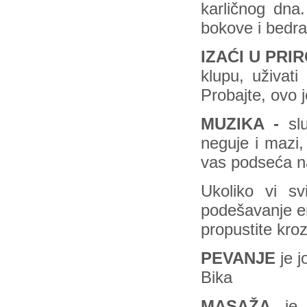
karličnog dna.
bokove i bedra
IZAĆI
U
PRI
klupu, uživat
Probajte, ovo j
MUZIKA -
slu
neguje i mazi,
vas podseća na
Ukoliko vi sv
podešavanje en
propustite kro
PEVANJE
je j
Bika
MASAŽA
je i