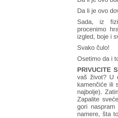
Da li je ovo do
Sada, iz fiz
procenimo hra
izgled, boje i
Svako čulo!
Osetimo da i 
PRIVUCITE 
vaš život? U c
kamenčiće ili 
najbolje). Zat
Zapalite svec
gori naspram 
namere, šta to