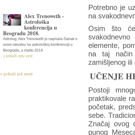
Potrebno je uz
Alex Trenoweth -
na svakodnevn
Astrološka
konferencija u
Osim što će
Beogradu 2018.
svakodnevno
Astrolog, Alex Trenoweth je napisala članak o
elemente, pom
svom iskustvu na astrološkoj konferenciji u
Beogradu, u martu 2018.
na taj način
» prikaži celu vest
zamišljenog ili
UČENJE H
» prikaži još vesti
Postoji mnog
praktikovale ra
početak, pred
sebe. Tradicio
Značaj ovog d
punog Meseca