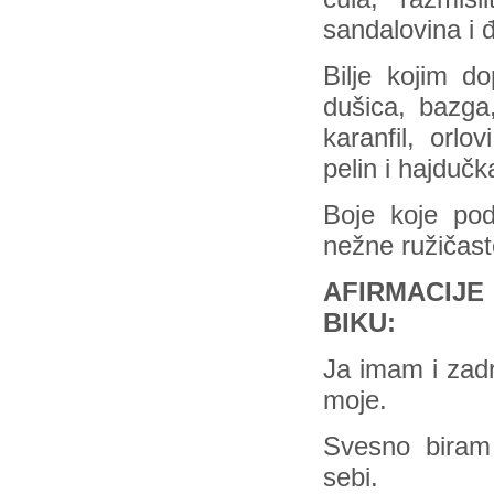
sandalovina i 
Bilje kojim d
dušica, bazga,
karanfil, orlo
pelin i hajdučk
Boje koje pod
nežne ružičas
AFIRMACIJ
BIKU:
Ja imam i zadr
moje.
Svesno biram
sebi.