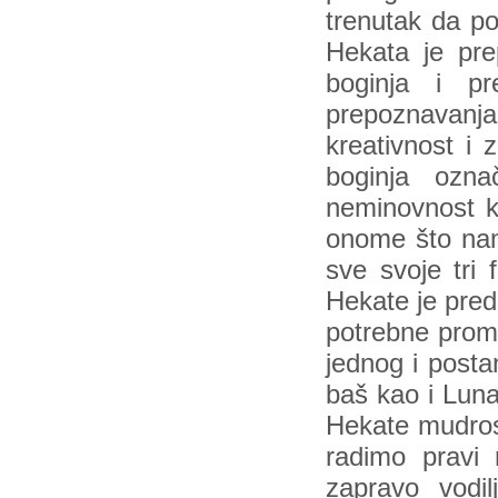
trenutak da p
Hekata je pre
boginja i pre
prepoznavanja 
kreativnost i
boginja ozn
neminovnost k
onome što nam 
sve svoje tri
Hekate je pred
potrebne prome
jednog i posta
baš kao i Lun
Hekate mudros
radimo pravi 
zapravo vodil