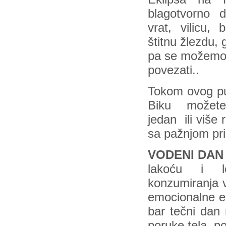
blagotvorno d
vrat, vilicu, 
štitnu žlezdu, 
pa se možemo 
povezati..
Tokom ovog p
Biku možet
jedan ili više 
sa pažnjom pri
VODENI DAN 
lakoću i l
konzumiranja v
emocionalne en
bar tečni dan 
poruke tela, po