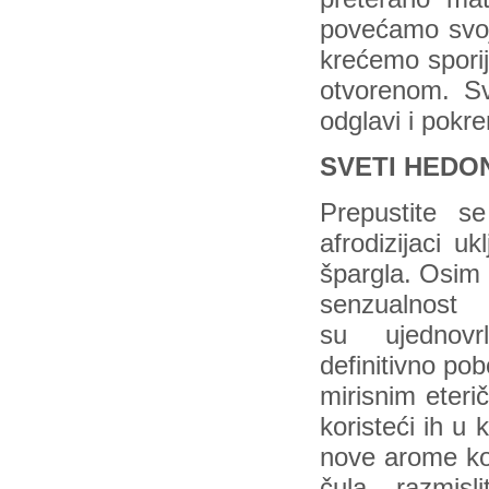
povećamo svoj
krećemo spori
otvorenom. Sv
odglavi i pokr
SVETI HEDO
Prepustite s
afrodizijaci u
špargla. Osim 
senzualnos
su ujednovrl
definitivno pob
mirisnim eteri
koristeći ih u
nove arome koj
čula, razmisl