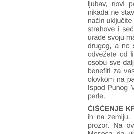
ljubav, novi p
nikada ne stav
način uključit
strahove i seć
urade svoju ma
drugog, a ne
odvežete od li
osobu sve dal
benefiti za va
olovkom na pap
Ispod Punog Me
perle.
ČIŠĆENJE KR
ih na zemlju. 
prozor. Na ov
Meseca da ukl