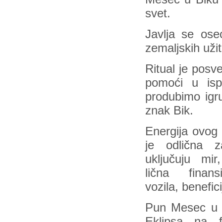
svet.
Javlja se osec
zemaljskih uži
Ritual je posv
pomoći u is
produbimo igr
znak Bik.
Energija ovo
je odlična z
uključuju mir
lična finans
vozila, benefic
Pun Mesec u 
Eklipsa na f