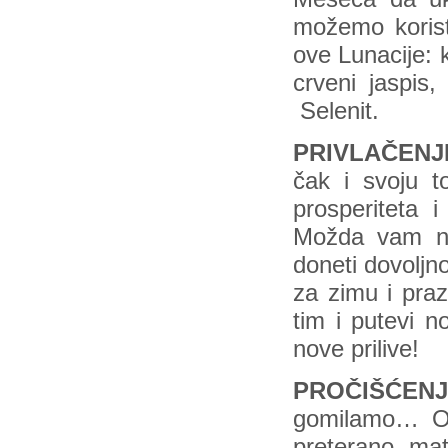
možemo korist
ove Lunacije: 
crveni jaspis,
Selenit.
PRIVLAČENJ
čak i svoju t
prosperiteta
Možda vam nec
doneti dovoljn
za zimu i praz
tim i putevi 
nove prilive!
PROČIŠĆEN
gomilamo… Ov
preterano mat