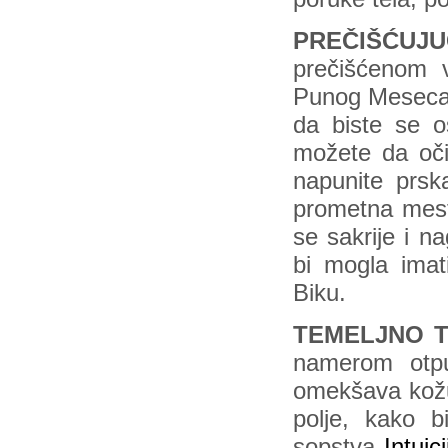
PREČIŠĆUJ
prečišćenom 
Punog Meseca. 
da biste se os
možete da očis
napunite prska
prometna mesta
se sakrije i n
bi mogla imat
Biku.
TEMELJNO 
namerom otpu
omekšava kožu 
polje, kako b
sopstva
Intuic