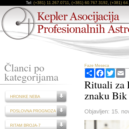
Tel:
(+381) 11.267.0711
,
(+381) 60.767.3192
,
(+381) 64
Članci po
Faze Meseca
Podijeli
Facebook
Twitter
E
kategorijama
Rituali za
znaku Bik
HRONIKE NEBA
Objavljen: 15. no
POSLOVNA PROGNOZA
RITAM BROJA-7