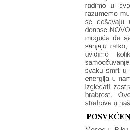
rodimo u svo
razumemo mudr
se dešavaju 
donose NOVO
moguće da se 
sanjaju retko
uvidimo kol
samoočuvanje 
svaku smrt u 
energija u na
izgledati zas
hrabrost. O
strahove u na
POSVEĆEN
Mesec u Biku s