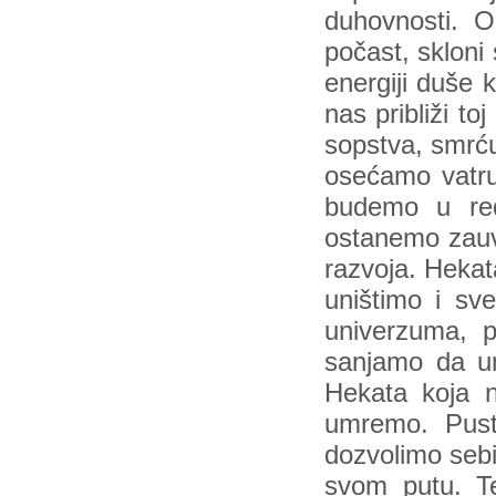
duhovnosti. 
počast, skloni
energiji duše
nas približi t
sopstva, smrć
osećamo vatru
budemo u red
ostanemo zauv
razvoja. Hekat
uništimo i sve
univerzuma, 
sanjamo da um
Hekata koja 
umremo. Pust
dozvolimo sebi
svom putu. T