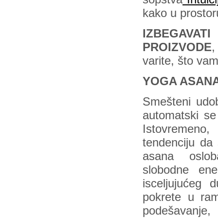
kako u prostor
IZBEGAVAT
PROIZVODE
,
varite, što vam
YOGA ASAN
Smešteni udob
automatski se
Istovremeno,
tendenciju da 
asana oslob
slobodne ener
isceljujućeg 
pokrete u ra
podešavanje, 