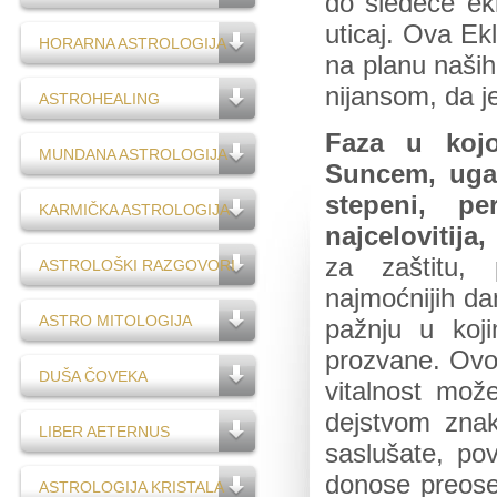
do sledeće ek
uticaj. Ova Ek
HORARNA ASTROLOGIJA
na planu naših
nijansom, da j
ASTROHEALING
Faza u kojo
MUNDANA ASTROLOGIJA
Suncem, uga
stepeni, p
KARMIČKA ASTROLOGIJA
najcelovitija
za zaštitu, 
ASTROLOŠKI RAZGOVORI
najmoćnijih da
ASTRO MITOLOGIJA
pažnju u koj
prozvane. Ovo
DUŠA ČOVEKA
vitalnost mož
dejstvom znak
LIBER AETERNUS
saslušate, po
donose preosetl
ASTROLOGIJA KRISTALA