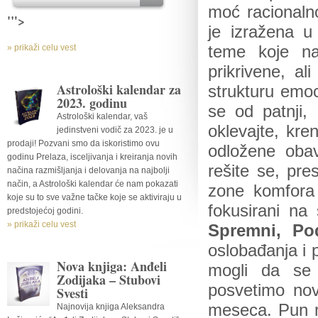
moć racionalno
'">
je izražena u
» prikaži celu vest
teme koje na
prikrivene, a
Astrološki kalendar za
strukturu emoc
2023. godinu
se od patnji, 
Astrološki kalendar, vaš
oklevajte, kre
jedinstveni vodič za 2023. je u
prodaji! Pozvani smo da iskoristimo ovu
odložene oba
godinu Prelaza, isceljivanja i kreiranja novih
rešite se, pre
načina razmišljanja i delovanja na najbolji
način, a Astrološki kalendar će nam pokazati
zone komfora 
koje su to sve važne tačke koje se aktiviraju u
fokusirani na 
predstojećoj godini.
» prikaži celu vest
Spremni, Po
oslobađanja i
Nova knjiga: Anđeli
mogli da se
Zodijaka – Stubovi
posvetimo no
Svesti
meseca. Pun m
Najnovija knjiga Aleksandra