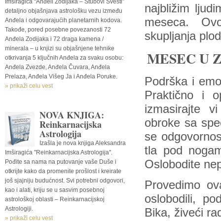
Imširagića “Anđeli Zodijaka – Stubovi Svesti”
najbližim ljud
detaljno objašnjava astrološku vezu između
meseca. Ovo
Anđela i odgovarajućih planetarnih kodova.
Takođe, pored posebne povezanosti 72
skupljanja plod
Anđela Zodijaka i 72 draga kamena /
minerala – u knjizi su objašnjene tehnike
MESEC U 
otkrivanja 5 ključnih Anđela za svaku osobu:
Anđela Zvezde, Anđela Čuvara, Anđela
Prelaza, Anđela Višeg Ja i Anđela Poruke.
Podrška i emoc
» prikaži celu vest
Praktično i o
izmasirajte v
NOVA KNJIGA:
obroke sa spe
Reinkarnacijska
Astrologija
se odgovornost
Izašla je nova knjiga Aleksandra
tla pod nogam
Imširagića ''Reinkarnacijska Astrologija''.
Oslobodite nep
Pođite sa nama na putovanje vaše Duše i
otkrijte kako da promenite prošlost i kreirate
još sjajniju budućnost. Svi potrebni odgovori,
Provedimo ova
kao i alati, kriju se u sasvim posebnoj
oslobodili, p
astrološkoj oblasti – Reinkarnacijskoj
Astrologiji.
Bika, živeći r
» prikaži celu vest