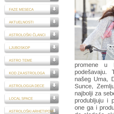
FAZE MESECA
AKTUELNOSTI
ASTROLOŠKI ČLANCI
LJUBOSKOP
ASTRO TEME
promene u l
podešavaju. 
KOD ZA ASTROLOGA
našeg Uma, Du
Sunce, Zemlju
ASTROLOGIJA DECE
najbolji za seb
LOCAL SPACE
produbljuju i
one ga i produ
ASTROLOŠKI ARHETIPOVI