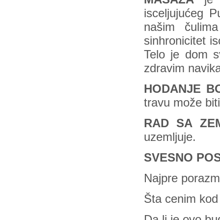
isceljujućeg 
našim čulima
sinhronicitet i
Telo je dom s
zdravim navik
HODANJE BO
travu može bit
RAD SA ZE
uzemljuje.
SVESNO PO
Najpre porazm
Šta cenim kod
Da li je ovo b