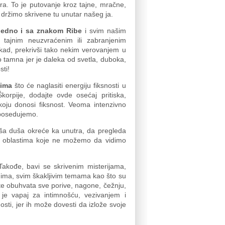
. To je putovanje kroz tajne, mračne,
držimo skrivene tu unutar našeg ja.
ujedno i sa znakom Ribe
i svim našim
 tajnim neuzvraćenim ili zabranjenim
kad, prekrivši tako nekim verovanjem u
o tamna jer je daleka od svetla, duboka,
sti!
cima
što će naglasiti energiju fiksnosti u
orpije, dodajte ovde osećaj pritiska,
i koju donosi fiksnost. Veoma intenzivno
a posedujemo.
ša duša okreće ka unutra, da pregleda
i o oblastima koje ne možemo da vidimo
Takođe, bavi se skrivenim misterijama,
gima, svim škakljivim temama kao što su
 te obuhvata sve porive, nagone, čežnju,
 je vapaj za intimnošću, vezivanjem i
ti, jer ih može dovesti da izlože svoje