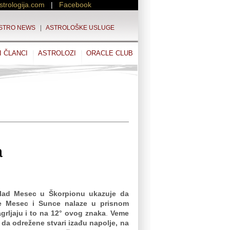
strologija.com
|
Facebook
STRO NEWS
|
ASTROLOŠKE USLUGE
I ČLANCI
ASTROLOZI
ORACLE CLUB
a
lad Mesec u Škorpionu ukazuje da
e Mesec i Sunce nalaze u prisnom
agrljaju i to na 12° ovog znaka
.
Veme
e da odrežene stvari izađu napolje, na