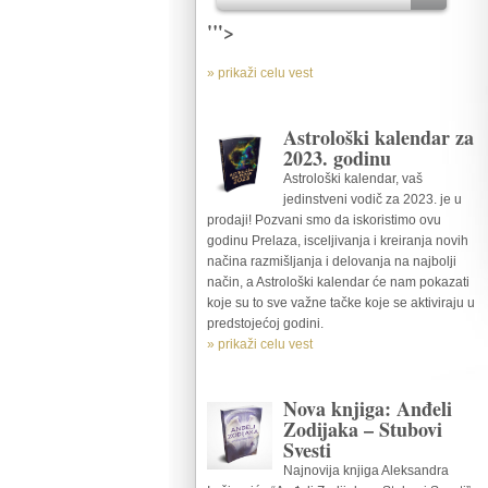
'">
» prikaži celu vest
Astrološki kalendar za
2023. godinu
Astrološki kalendar, vaš
jedinstveni vodič za 2023. je u
prodaji! Pozvani smo da iskoristimo ovu
godinu Prelaza, isceljivanja i kreiranja novih
načina razmišljanja i delovanja na najbolji
način, a Astrološki kalendar će nam pokazati
koje su to sve važne tačke koje se aktiviraju u
predstojećoj godini.
» prikaži celu vest
Nova knjiga: Anđeli
Zodijaka – Stubovi
Svesti
Najnovija knjiga Aleksandra