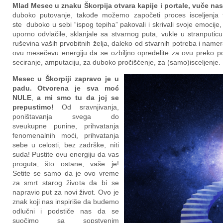
Mlad Mesec u znaku Škorpija otvara kapije i portale, vuče na
duboko putovanje, takođe možemo započeti proces isceljenja t
ste duboko u sebi “ispog tepiha” pakovali i skrivali svoje emocije, s
uporno odvlačile, sklanjale sa stvarnog puta, vukle u stranputic
ruševina vaših prvobitnih želja, daleko od stvarnih potreba i namer
ovu mesečevu energiju da se ozbiljno opredelite za ovu preko pot
seciranje, amputaciju, za duboko pročišćenje, za (samo)isceljenje.
Mesec u Škorpiji zapravo je u
padu. Otvorena je sva moć
NULE
,
a mi smo tu da joj se
prepustimo!
Od sravnjivanja,
poništavanja svega do
sveukupne punine, prihvatanja
fenomenalnih moći, prihvatanja
sebe u celosti, bez zadrške, niti
suda! Pustite ovu energiju da vas
proguta, što ostane, vaše je!
Setite se samo da je ovo vreme
za smrt starog života da bi se
napravio put za novi život. Ovo je
znak koji nas inspiriše da budemo
odlučni i podstiče nas da se
suočimo sa sopstvenim