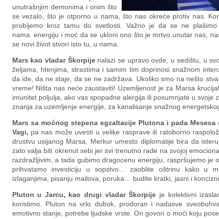
unutrašnjim demonima i onim što
se vezalo, što je otporno u nama, što nas okreće protiv nas. 
probijemo kroz tamu do svetlosti. Važno je da se ne plašimo
nama energiju i moć da se ukloni ono što je mrtvo unutar nas, n
se novi život stvori isto tu, u nama.
Mars kao vladar Škorpije
nalazi se upravo ovde, u sedištu, u sv
željama, htenjima, strastima i samim tim doprinosi snažnom inten
da ide, da ne staje, da se ne zadržava. Ukoliko smo na nešto stvar
vreme! Ništa nas neće zaustaviti! Uzemljenost je za Marsa kruci
imunitet poljulja, ako vas spopadne alergija ili posumnjate u svoje z
znanja za uzemljenje energije, za kanalisanje snažnog energetskog
Mars sa moćnog stepena egzaltacije Plutona i pada Meseca 
Vagi,
pa nas može uvesti u velike rasprave ili ratoborno raspolo
drustvu usijanog Marsa, Merkur umesto diplomatije bira da isteru
zato valja biti okrenut sebi jer svi trenutno rade na svojoj emociona
razdražljivim, a tada gubimo dragocenu energiju, raspršujemo je 
prihvatamo investiciju u sopstvo… zaoblite oštrinu kako u
izlaganjima, pisanju mailova, poruka… budite kratki, jasni i koncizn
Pluton u Jarcu, kao drugi vladar Škorpije
je kolektivni izas
koristimo. Pluton na vrlo dubok, prodoran i nadasve sveobuhvat
emotivno stanje, potrebe ljudske vrste. On govori o moći koju posed