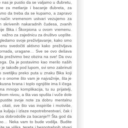
o nas je pustio da se valjamo u đubretu,
e za metlanje i bacanje đubreta, za
amo da treba da se kupamo, a zapravo
j način vremenom ustvari vezujemo za
ih skrivenih nakaradnih čudesa, zvanih
icije Bika i Škorpiona u ovom vremenu.
o važno za zajednicu za društvo uopšte.
gledamo svoje preživljavanje, kako smo
nu svedočiti aktivno kako preživljava
, tornada, uragane… Sve se ovo dešava
da preživimo bez obzira na sve! Da ovu
ega. Da je postavimo kao merilo naših
e je takođe pod lupom, svi smo zabrinuti
 svetiljku preko puta u znaku Bika koji
te o onome što vam je najvažnije, šta je
sna hrana i toplo ognjište ima li ičega
mnogo komplikacija, tu su prijatelji,
alnom nivou, a šta vas spušta i vuče dole
 pustite svoje note za dobru mentalnu
itati, sve što vas inspiriše i motiviše,
 kuljaju i izlaze nepotrebnestvari, čak i
 pa dobrodošle za bacanje!!! Šta god da
tično… Neka vam to bude vodilja. Budite
te se viška, tereta i bespotrebnih stvari