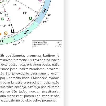
ših postignuća, promena, karijere je
minovne promene i rezovi baš na način
iljeva, postignuća, privatnog posla, naše
u, finansijama, našim zaradama, novcem,
šću što je evidento uzdrmano u ovom
polju naročito kada i Mesečevi čvorovi
 polju lunacije u prirodnom polju naše
h emotivnih sećanja. Škorpija podiže teme
oje se tiču tuđeg novca, investiranja,
ojano može imati potrebu da izađe iz nas
e za ozbiljne odluke, velike promene!