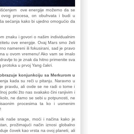
Korišćenjem ove energije možemo da se
 ovog procesa, on obuhvata i budi u
aša sećanja kako bi ujedno omogućio da
om znaku i govori o našim individualnim
zitetu ove energije. Ovaj Mars smo želi
no namereni ili fokusirani, sad je pravo
jalna u ovom vremenu! Ako vam se imalo
dravlje to je znak da hitno primenite sva
 protoka u prvoj Yang čakri.
obrazuje konjunkciju sa Merkurom u
ženja kada su reči u pitanju. Naravno u
je pravdu, ali ovde se ne radi o tome i
lnoj potki žto nas svakako čini ranjivim i
okolo, ne damo se sebi u potpunosti, ne
 misaonim procesima ta ko i usmenim
i!
lanik naše snage, moći i načina kako je
an, prožimajući način iznosi globalno
uje čovek kao vrsta na ovoj planeti, ali