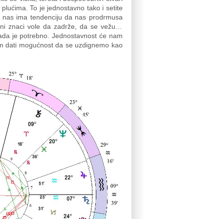
plućima. To je jednostavno tako i setite
ed nas ima tendenciju da nas prodrmusa
iksni znaci vole da zadrže, da se vežu…
 kada je potrebno. Jednostavnost će nam
nam dati mogućnost da se uzdignemo kao