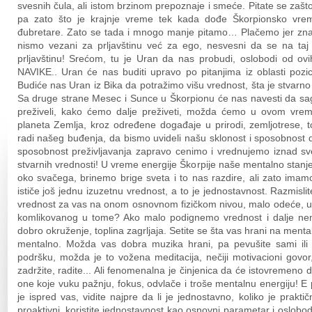
svesnih čula, ali istom brzinom prepoznaje i smeće. Pitate se zašt
pa zato što je krajnje vreme tek kada dođe Škorpionsko vrem
đubretare. Zato se tada i mnogo manje pitamo… Plačemo jer zn
nismo vezani za prljavštinu već za ego, nesvesni da se na ta
prljavštinu! Srećom, tu je Uran da nas probudi, oslobodi od ov
NAVIKE.. Uran će nas buditi upravo po pitanjima iz oblasti poz
Budiće nas Uran iz Bika da potražimo višu vrednost, šta je stvarn
Sa druge strane Mesec i Sunce u Škorpionu će nas navesti da sa
preživeli, kako ćemo dalje preživeti, možda ćemo u ovom vreme
planeta Zemlja, kroz određene događaje u prirodi, zemljotrese
radi našeg buđenja, da bismo uvideli našu sklonost i sposobnost 
sposobnost preživljavanja zapravo cenimo i vrednujemo iznad sv
stvarnih vrednosti! U vreme energije Škorpije naše mentalno stanj
oko svačega, brinemo brige sveta i to nas razdire, ali zato imamo
ističe još jednu izuzetnu vrednost, a to je jednostavnost. Razmisli
vrednost za vas na onom osnovnom fizičkom nivou, malo odeće, uku
komlikovanog u tome? Ako malo podignemo vrednost i dalje nema 
dobro okruženje, toplina zagrljaja. Setite se šta vas hrani na ment
mentalno. Možda vas dobra muzika hrani, pa pevušite sami ili
podršku, možda je to vožena meditacija, nečiji motivacioni govor, c
zadržite, radite... Ali fenomenalna je činjenica da će istovremeno da
one koje vuku pažnju, fokus, odvlače i troše mentalnu energiju! E
je ispred vas, vidite najpre da li je jednostavno, koliko je prak
proaktivni, koristite jednostavnost kao osnovni parametar i oslobodi