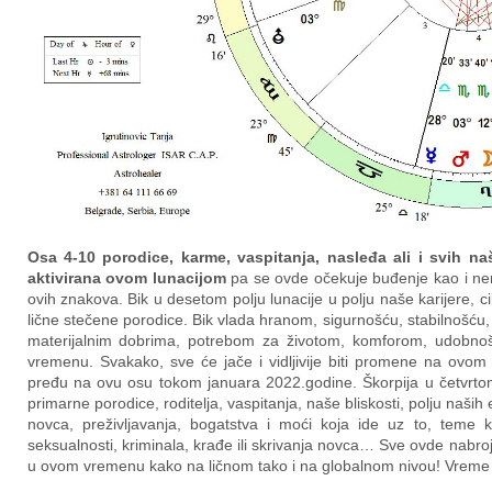
Osa 4-10 porodice, karme, vaspitanja, nasleđa ali i svih na
aktivirana ovom lunacijom
pa se ovde očekuje buđenje kao i ne
ovih znakova. Bik u desetom polju lunacije u polju naše karijere, c
lične stečene porodice. Bik vlada hranom, sigurnošću, stabilnošć
materijalnim dobrima, potrebom za životom, komforom, udobno
vremenu. Svakako, sve će jače i vidljivije biti promene na ovom 
pređu na ovu osu tokom januara 2022.godine. Škorpija u četvrtom
primarne porodice, roditelja, vaspitanja, naše bliskosti, polju naši
novca, preživljavanja, bogatstva i moći koja ide uz to, teme k
seksualnosti, kriminala, krađe ili skrivanja novca… Sve ovde nabr
u ovom vremenu kako na ličnom tako i na globalnom nivou! Vreme j