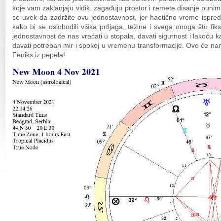
koje vam zaklanjaju vidik, zagađuju prostor i remete disanje punim 
se uvek da zadržite ovu jednostavnost, jer haotično vreme ispr
kako bi se oslobodili viška prtljaga, težine i svega onoga što f
jednostavnost će nas vraćati u stopala, davati sigurnost i lakoću
davati potreban mir i spokoj u vremenu transformacije. Ovo će 
Feniks iz pepela!