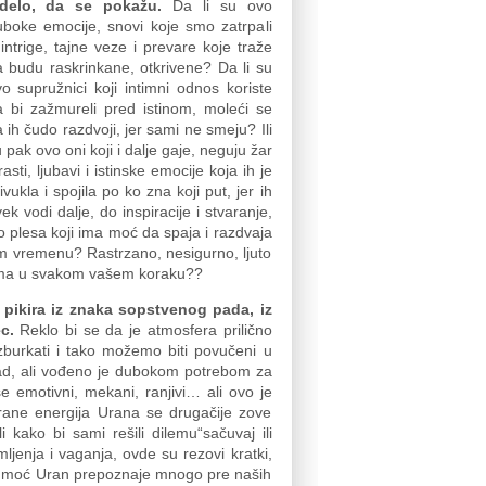
idelo, da se pokažu.
Da li su ovo
uboke emocije, snovi koje smo zatrpali
i intrige, tajne veze i prevare koje traže
 budu raskrinkane, otkrivene? Da li su
o supružnici koji intimni odnos koriste
a bi zažmureli pred istinom, moleći se
 ih čudo razdvoji, jer sami ne smeju? Ili
 pak ovo oni koji i dalje gaje, neguju žar
rasti, ljubavi i istinske emocije koja ih je
ivukla i spojila po ko zna koji put, jer ih
ek vodi dalje, do inspiracije i stvaranje,
go plesa koji ima moć da spaja i razdvaja
vom vremenu? Rastrzano, nesigurno, ljuto
rzuma u svakom vašem koraku??
 pikira iz znaka sopstvenog pada, iz
ec.
Reklo bi se da je atmosfera prilično
burkati i tako možemo biti povučeni u
ad, ali vođeno je dubokom potrebom za
še emotivni, mekani, ranjivi… ali ovo je
ane energija Urana se drugačije zove
 kako bi sami rešili dilemu“sačuvaj ili
enja i vaganja, ovde su rezovi kratki,
t ili moć Uran prepoznaje mnogo pre naših