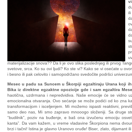
v
d
il
da
ov
d
da
su
st
pr
uv
materijalizacije snova?? Da li je ovo slika poslednjeg ili prvog Tan
svetove, srca. Ko su ovi ljudi? Ko ste vi? Kako se vi osećate u o
i besno ili pak celovito i samopodržano svedočite podršci unive
Mesec u padu sa Suncem u Škorpiji egzaltiraju Urana koji ih
Bika iz direktne egzaktne opozicije gde i sam egzaltira Mes
haotična, uzdrmana i nepredvidiva. Naše emocije će se vidno uz
emocionalna otvaranja. Ovo sećanje se može podići od ko zna k
transformacijom i isceljenjem. Mi možemo ispasti reaktivni, previ
samo deo nas, Mi smo zapravo mnooogo složeniji. Sa druge str
“budilnik”, poziv na buđenje, e baš ona izvučenu emociju osvetli
kanta”. Da vam kažem, u vreme vladavine Škorpiona nema dvoumlj
brzi i tačni! Istina je glavno Uranovo oruđe! Biser, zlato, dijaman