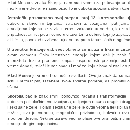
Mlad Mesec u znaku Škorpija nam nudi vreme za putovanje unutra
neotkrivene dvorane našeg bića. To je duboka spoznaja stvari koje 
Astrološki posmatrano ovaj stepen, broj 12. korespondira 
dubokim, skrivenim tajnama, strahovima, čežnjama, patnjama,
emocijama koje su se zavile u crno i zakopale tu na dnu, ko zna 
pripadnost crnilu, jadu i čemeru čitavu tamu dubine koja je zaprav
ali i čista, ponekad uzvišena, ujedno prepuna fantastičnih mogućno
U trenutku lunacije čak šest planeta se nalazi u fiksnim zna
ovom vremenu
.
Osim intenzivne energije kojom obiluje znak Šk
intenziteta, težine promene, lenjosti, usporenosti, prizemljenost
vreme donosi, izvlači iz nas snagu i moć za koju nismo ni znali d
Mlad Mesec
je vreme bez noćne svetlosti. Ovo je znak da se na
ličnu unutrašnjost, razabere svoje stvarne potrebe, da promisl
očima.
Škorpija
pak je znak smrti, ponovnog rađanja i transformacije. 
dubokim psihološkim motivacijama, deljenjem resursa drugih i dru
i seksualne želje. Pojam seksualne želje je ovde veoma fleksibilan
mržnju, ovo je moranje, magnetično privlačenje, bukvalno ovo
srodnom dušom. Neki se upravo veoma plaše ove prisnosti, intimnos
emocije drugim pojedincima.