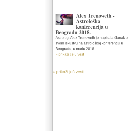
Alex Trenoweth -
Astrološka
konferencija u
Beogradu 2018.
Astrolog, Alex Trenoweth je napisala članak o
svom iskustvu na astrološkoj konferenciji u
Beogradu, u martu 2018.
» prikaži celu vest
» prikaži još vesti