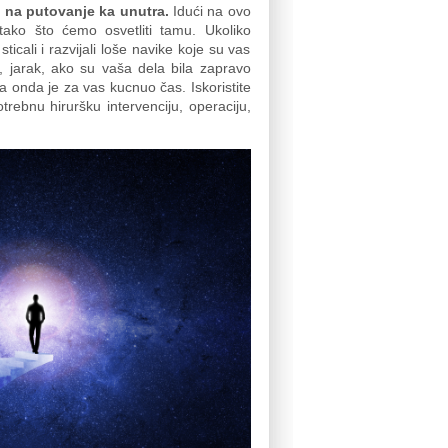
s na putovanje ka unutra.
Idući na ovo
ako što ćemo osvetliti tamu. Ukoliko
ticali i razvijali loše navike koje su vas
u, jarak, ako su vaša dela bila zapravo
a onda je za vas kucnuo čas. Iskoristite
rebnu hiruršku intervenciju, operaciju,