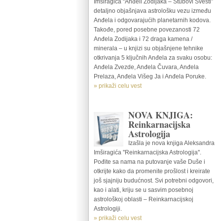
Imširagića “Anđeli Zodijaka – Stubovi Svesti”
detaljno objašnjava astrološku vezu između
Anđela i odgovarajućih planetarnih kodova.
Takođe, pored posebne povezanosti 72
Anđela Zodijaka i 72 draga kamena /
minerala – u knjizi su objašnjene tehnike
otkrivanja 5 ključnih Anđela za svaku osobu:
Anđela Zvezde, Anđela Čuvara, Anđela
Prelaza, Anđela Višeg Ja i Anđela Poruke.
» prikaži celu vest
NOVA KNJIGA:
Reinkarnacijska
Astrologija
Izašla je nova knjiga Aleksandra
Imširagića ''Reinkarnacijska Astrologija''.
Pođite sa nama na putovanje vaše Duše i
otkrijte kako da promenite prošlost i kreirate
još sjajniju budućnost. Svi potrebni odgovori,
kao i alati, kriju se u sasvim posebnoj
astrološkoj oblasti – Reinkarnacijskoj
Astrologiji.
» prikaži celu vest