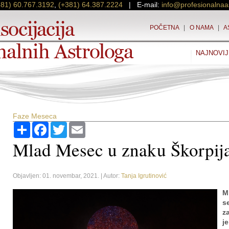
381) 60.767.3192
,
(+381) 64.387.2224
| E-mail:
info@profesionalnaa
POČETNA
|
O NAMA
|
A
NAJNOVIJ
Faze Meseca
Podijeli
Facebook
Twitter
Email
Mlad Mesec u znaku Škorpij
Objavljen: 01. novembar, 2021. | Autor:
Tanja Igrutinović
M
s
z
j