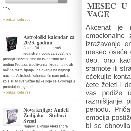
MESEC U
'">
VAGE
» prikaži celu vest
Akcenat je 
emocionalne z
Astrološki kalendar za
2023. godinu
izražavanje 
Astrološki kalendar, vaš
mesec oseća o
jedinstveni vodič za 2023. je u
deo, ono kad
prodaji! Pozvani smo da iskoristimo ovu
godinu Prelaza, isceljivanja i kreiranja novih
sramote ili str
načina razmišljanja i delovanja na najbolji
očekujte kont
način, a Astrološki kalendar će nam pokazati
koje su to sve važne tačke koje se aktiviraju u
ćete želeti i 
predstojećoj godini.
vas podiže u
» prikaži celu vest
razmišljanje, 
periodu. Prič
Nova knjiga: Anđeli
Zodijaka – Stubovi
emocija posti
Svesti
bi se obnovila
Najnovija knjiga Aleksandra