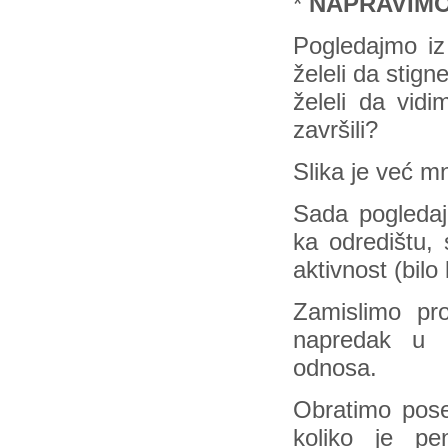
*
NAPRAVIMO 
Pogledajmo iz 
želeli da stig
želeli da vid
završili?
Slika je već mn
Sada pogleda
ka odredištu,
aktivnost (bilo
Zamislimo pr
napredak u p
odnosa.
Obratimo pose
koliko je pe