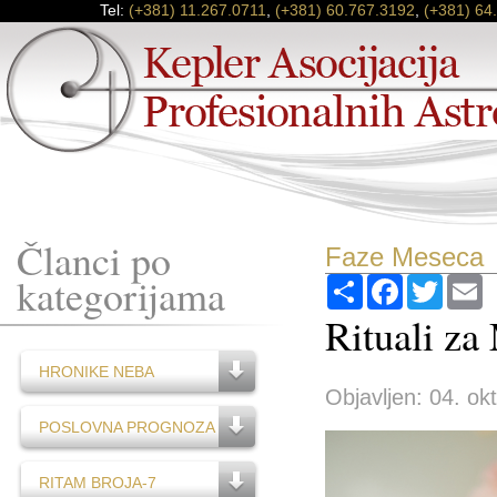
Tel:
(+381) 11.267.0711
,
(+381) 60.767.3192
,
(+381) 64
Članci po
Faze Meseca
kategorijama
Podijeli
Facebook
Twitter
E
Rituali z
HRONIKE NEBA
Objavljen: 04. ok
POSLOVNA PROGNOZA
RITAM BROJA-7