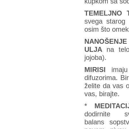
kupkom sa sod
TEMELJNO 
svega starog
osim što omekš
NANOŠENJE 
ULJA
na telo,
jojoba).
MIRISI
imaj
difuzorima. Bi
želite da vas 
vas, birajte.
*
MEDITACI
dodirnite s
balans sopst