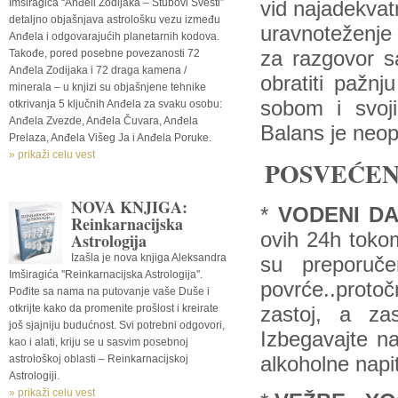
Imširagića “Anđeli Zodijaka – Stubovi Svesti”
vid najadekvat
detaljno objašnjava astrološku vezu između
uravnoteženje 
Anđela i odgovarajućih planetarnih kodova.
Takođe, pored posebne povezanosti 72
za razgovor s
Anđela Zodijaka i 72 draga kamena /
obratiti pažnj
minerala – u knjizi su objašnjene tehnike
sobom i svoj
otkrivanja 5 ključnih Anđela za svaku osobu:
Anđela Zvezde, Anđela Čuvara, Anđela
Balans je neo
Prelaza, Anđela Višeg Ja i Anđela Poruke.
» prikaži celu vest
POSVEĆEN
NOVA KNJIGA:
*
VODENI D
Reinkarnacijska
ovih 24h tokom
Astrologija
Izašla je nova knjiga Aleksandra
su preporuč
Imširagića ''Reinkarnacijska Astrologija''.
povrće..proto
Pođite sa nama na putovanje vaše Duše i
otkrijte kako da promenite prošlost i kreirate
zastoj, a za
još sjajniju budućnost. Svi potrebni odgovori,
Izbegavajte na
kao i alati, kriju se u sasvim posebnoj
astrološkoj oblasti – Reinkarnacijskoj
alkoholne napi
Astrologiji.
» prikaži celu vest