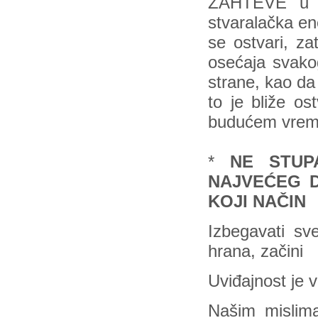
ZAHTEVE u s
stvaralačka en
se ostvari, za
osećaja svakog
strane, kao da 
to je bliže os
budućem vrem
*
NE STUP
NAJVEĆEG D
KOJI NAČIN
Izbegavati sv
hrana, začini
Uviđajnost je 
Našim mislim