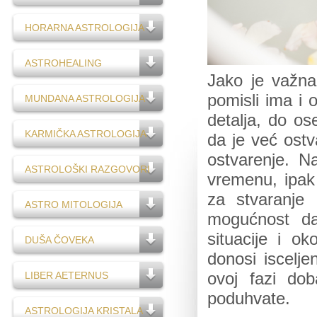
HORARNA ASTROLOGIJA
ASTROHEALING
Jako je važna
pomisli ima i 
MUNDANA ASTROLOGIJA
detalja, do os
KARMIČKA ASTROLOGIJA
da je već ostva
ostvarenje. N
ASTROLOŠKI RAZGOVORI
vremenu, ipak 
za stvaranje 
ASTRO MITOLOGIJA
mogućnost da
situacije i ok
DUŠA ČOVEKA
donosi iscelje
LIBER AETERNUS
ovoj fazi dob
poduhvate.
ASTROLOGIJA KRISTALA