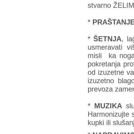
stvarno ŽEL
*
PRAŠTANJE
*
ŠETNJA
, l
usmeravati viš
misli ka nogam
pokretanja pr
od izuzetne va
izuzetno blago
prevoza zamen
*
MUZIKA
sl
Harmonizujte 
kupki ili sluš