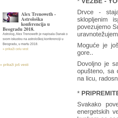
*
VEŽBE - Y
Drvce - staj
Alex Trenoweth -
Astrološka
sklopljenim i
konferencija u
povezujemo Su
Beogradu 2018.
uravnotežujemo
Astrolog, Alex Trenoweth je napisala članak o
svom iskustvu na astrološkoj konferenciji u
Moguće je još
Beogradu, u martu 2018.
» prikaži celu vest
gore..
Dovoljno je s
» prikaži još vesti
opušteno, sa 
na licu, radosn
*
PRIPREMIT
Svakako poves
energetskih ve