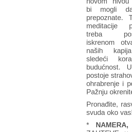
novom nivou
bi mogli d
prepoznate. 
meditacije p
treba posv
iskrenom otva
naših kapi
sledeći ko
budućnost. Uk
postoje strahov
ohrabrenje i 
Pažnju okrenit
Pronađite, rasv
svuda oko vas
*
NAMERA,