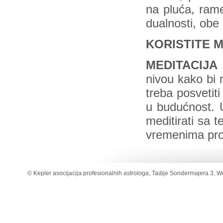
na pluća, ram
dualnosti, obe
KORISTITE M
MEDITACIJA
nivou kako bi 
treba posvetit
u budućnost. U
meditirati sa 
vremenima pro
© Kepler asocijacija profesionalnih astrologa, Tadije Sondermajera 3, W