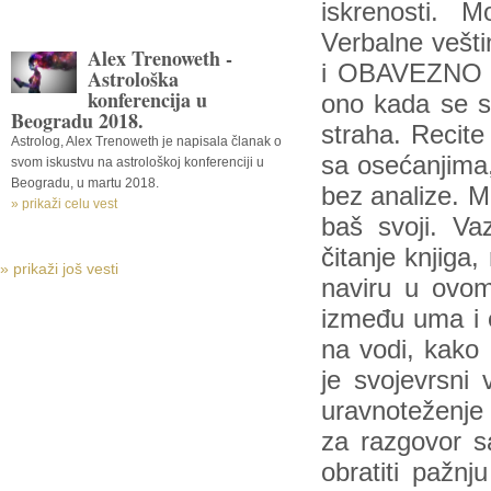
iskrenosti. 
Verbalne vešti
Alex Trenoweth -
i OBAVEZNO I
Astrološka
konferencija u
ono kada se sk
Beogradu 2018.
straha. Recite 
Astrolog, Alex Trenoweth je napisala članak o
sa osećanjima,
svom iskustvu na astrološkoj konferenciji u
Beogradu, u martu 2018.
bez analize. Mo
» prikaži celu vest
baš svoji. V
čitanje knjiga,
» prikaži još vesti
naviru u ovom
između uma i 
na vodi, kako 
je svojevrsni
uravnoteženje 
za razgovor s
obratiti pažnj