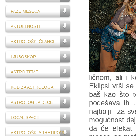
FAZE MESECA
AKTUELNOSTI
ASTROLOŠKI ČLANCI
LJUBOSKOP
ASTRO TEME
ličnom, ali i
Eklipsi vrši s
KOD ZA ASTROLOGA
baš kao što t
podešava ih u
ASTROLOGIJA DECE
najbolji i za s
LOCAL SPACE
mogućnost dej
da će efekat 
ASTROLOŠKI ARHETIPOVI