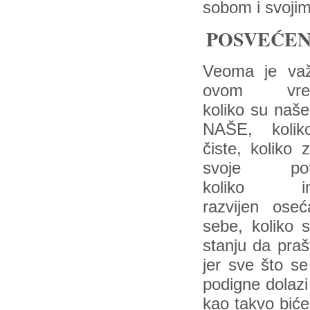
sobom i svoji
POSVEĆEN
Veoma je va
ovom vre
koliko su naš
NAŠE, koli
čiste, koliko
svoje potr
koliko i
razvijen oseć
sebe, koliko 
stanju da pra
jer sve što s
podigne dolazi
kao takvo biće