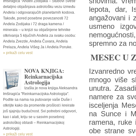
snovima. Vrem
Imširagića “Anđeli Zodijaka – Stubovi Svesti”
detaljno objašnjava astrološku vezu između
lepota, dar, 
Anđela i odgovarajućih planetarnih kodova.
angažovani i za
Takođe, pored posebne povezanosti 72
Anđela Zodijaka i 72 draga kamena /
usmeno izgovo
minerala – u knjizi su objašnjene tehnike
nemogućnosti
otkrivanja 5 ključnih Anđela za svaku osobu:
Anđela Zvezde, Anđela Čuvara, Anđela
spremno za no
Prelaza, Anđela Višeg Ja i Anđela Poruke.
» prikaži celu vest
MESEC U 
NOVA KNJIGA:
Izvanredno vr
Reinkarnacijska
mnogo više sl
Astrologija
unutra. Zasadi
Izašla je nova knjiga Aleksandra
Imširagića ''Reinkarnacijska Astrologija''.
namere za svo
Pođite sa nama na putovanje vaše Duše i
isceljenja Mes
otkrijte kako da promenite prošlost i kreirate
još sjajniju budućnost. Svi potrebni odgovori,
na Sunce i M
kao i alati, kriju se u sasvim posebnoj
ramena, ruke i
astrološkoj oblasti – Reinkarnacijskoj
Astrologiji.
obe strane sv
» prikaži celu vest