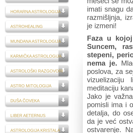
meseci se može
imati snagu da
HORARNA ASTROLOGIJA
razmišljnja, i
je izmeni!
ASTROHEALING
Faza u kojo
MUNDANA ASTROLOGIJA
Suncem, ras
stepeni, per
KARMIČKA ASTROLOGIJA
nema je.
Mla
poslova, za se
ASTROLOŠKI RAZGOVORI
vizuelizaciju
ASTRO MITOLOGIJA
meditaciju kana
Jako je važna
DUŠA ČOVEKA
pomisli ima i 
detalja, do os
LIBER AETERNUS
da je već ostva
ostvarenje. N
ASTROLOGIJA KRISTALA