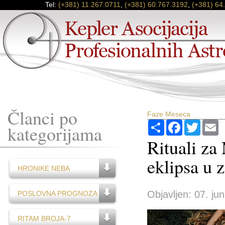
Tel:
(+381) 11.267.0711
,
(+381) 60.767.3192
,
(+381) 64
Članci po
Faze Meseca
Podijeli
Facebook
Twitter
E
kategorijama
Rituali za
eklipsa u 
HRONIKE NEBA
Objavljen: 07. jun
POSLOVNA PROGNOZA
RITAM BROJA-7