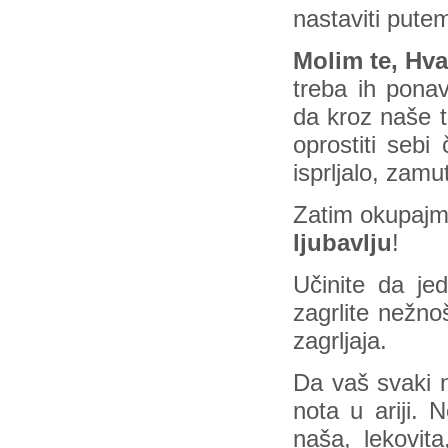
nastaviti putem
Molim te, Hval
treba ih ponav
da kroz naše te
oprostiti seb
isprljalo, zamut
Zatim okupajm
ljubavlju
!
Učinite da jed
zagrlite nežno
zagrljaja.
Da vaš svaki 
nota u ariji. 
naša, lekovit