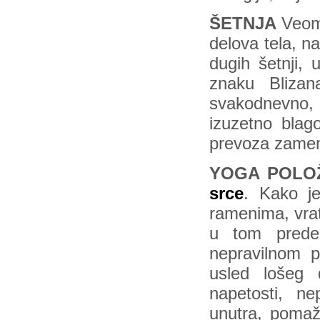
ŠETNJA
Veoma
delova tela, n
dugih šetnji, 
znaku Blizan
svakodnevno,
izuzetno blago
prevoza zameni
YOGA POLO
srce
. Kako j
ramenima, vrat
u tom prede
nepravilnom p
usled lošeg 
napetosti, ne
unutra, pomaž