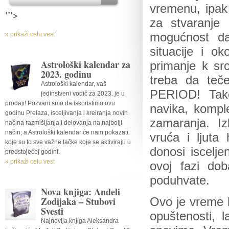
vremenu, ipak 
'">
za stvaranje 
» prikaži celu vest
mogućnost da
situacije i ok
Astrološki kalendar za
primanje k sr
2023. godinu
treba da te
Astrološki kalendar, vaš
PERIOD! Tako
jedinstveni vodič za 2023. je u
prodaji! Pozvani smo da iskoristimo ovu
navika, komple
godinu Prelaza, isceljivanja i kreiranja novih
zamaranja. Iz
načina razmišljanja i delovanja na najbolji
način, a Astrološki kalendar će nam pokazati
vruća i ljuta
koje su to sve važne tačke koje se aktiviraju u
donosi iscelje
predstojećoj godini.
» prikaži celu vest
ovoj fazi dob
poduhvate.
Nova knjiga: Anđeli
Zodijaka – Stubovi
Ovo je vreme k
Svesti
opuštenosti, 
Najnovija knjiga Aleksandra