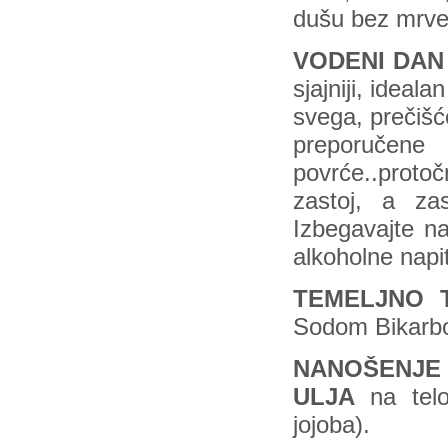
dušu bez mrve 
VODENI DAN
sjajniji, ideal
svega, prečišće
preporučene
povrće..proto
zastoj, a za
Izbegavajte na
alkoholne napi
TEMELJNO 
Sodom Bikarbo
NANOŠENJE 
ULJA
na telo,
jojoba).