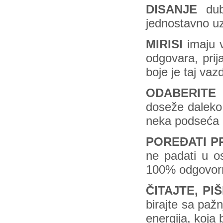
DISANJE
dubo
jednostavno uz
MIRISI
imaju 
odgovara, prija
boje je taj vaz
ODABERITE
doseže daleko,
neka podseća 
POREĐATI PR
ne padati u os
100% odgovor
ČITAJTE, PI
birajte sa pažn
energija, koja 