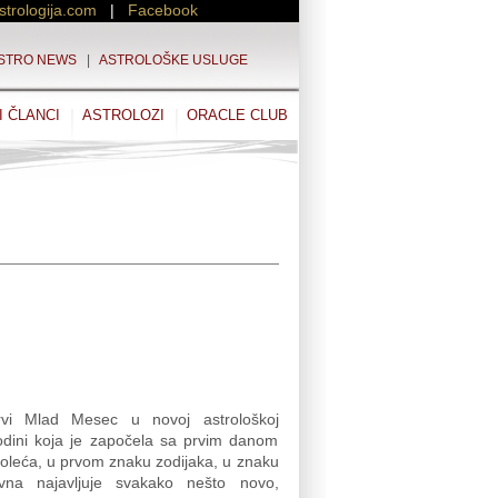
strologija.com
|
Facebook
STRO NEWS
|
ASTROLOŠKE USLUGE
I ČLANCI
ASTROLOZI
ORACLE CLUB
rvi Mlad Mesec u novoj astrološkoj
odini koja je započela sa prvim danom
oleća, u prvom znaku zodijaka, u znaku
vna najavljuje svakako nešto novo,