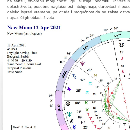
na šansu, otvorenu mogućnost, igru slučaja, podršku Univerzum
oblasti života, posebnu naglašenost inteligencije, darovitost ili po
daleko ispred vremena, pa otuda i mogućnost da se zaista ostva
najrazličitijih oblasti života.