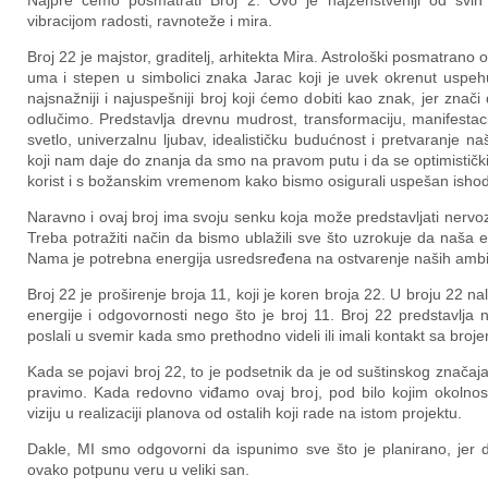
Najpre ćemo posmatrati Broj 2. Ovo je najženstveniji od svih 
vibracijom radosti, ravnoteže i mira.
Broj 22 je majstor, graditelj, arhitekta Mira. Astrološki posmatrano o
uma i stepen u simbolici znaka Jarac koji je uvek okrenut uspehu
najsnažniji i najuspešniji broj koji ćemo dobiti kao znak, jer zn
odlučimo. Predstavlja drevnu mudrost, transformaciju, manifestaciju
svetlo, univerzalnu ljubav, idealističku budućnost i pretvaranje 
koji nam daje do znanja da smo na pravom putu i ​​da se optimističk
korist i s božanskim vremenom kako bismo osigurali uspešan isho
Naravno i ovaj broj ima svoju senku koja može predstavljati nervoz
Treba potražiti način da bismo ublažili sve što uzrokuje da naša 
Nama je potrebna energija usredsređena na ostvarenje naših ambicij
Broj 22 je proširenje broja 11, koji je koren broja 22. U broju 22 na
energije i odgovornosti nego što je broj 11. Broj 22 predstavlja
poslali u svemir kada smo prethodno videli ili imali kontakt sa broj
Kada se pojavi broj 22, to je podsetnik da je od suštinskog značaja
pravimo. Kada redovno viđamo ovaj broj, pod bilo kojim okolnos
viziju u realizaciji planova od ostalih koji rade na istom projektu.
Dakle, MI smo odgovorni da ispunimo sve što je planirano, jer dr
ovako potpunu veru u veliki san.