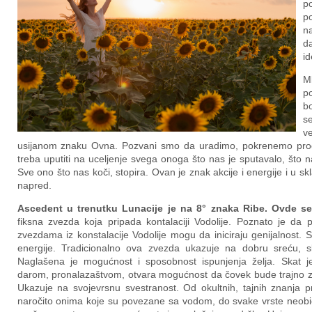
p
po
na
d
i
M
p
b
se
v
usijanom znaku Ovna. Pozvani smo da uradimo, pokrenemo proce
treba uputiti na uceljenje svega onoga što nas je sputavalo, što 
Sve ono što nas koči, stopira. Ovan je znak akcije i energije i u s
napred.
Ascedent u trenutku Lunacije je na 8° znaka Ribe. Ovde se 
fiksna zvezda koja pripada kontalaciji Vodolije. Poznato je da p
zvezdama iz konstalacije Vodolije mogu da iniciraju genijalnost. 
energije. Tradicionalno ova zvezda ukazuje na dobru sreću, sl
Naglašena je mogućnost i sposobnost ispunjenja želja. Skat j
darom, pronalazaštvom, otvara mogućnost da čovek bude trajno za
Ukazuje na svojevrsnu svestranost. Od okultnih, tajnih znanja p
naročito onima koje su povezane sa vodom, do svake vrste neobičn