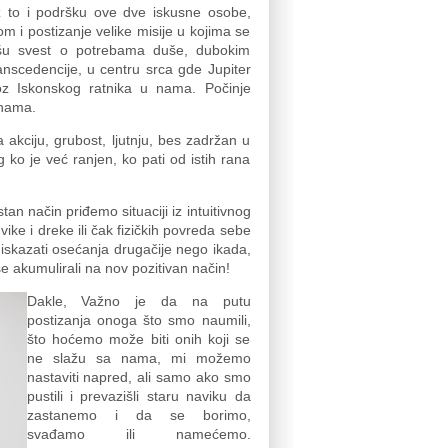
uz to i podršku ove dve iskusne osobe,
om i postizanje velike misije u kojima se
ašu svest o potrebama duše, dubokim
anscedencije, u centru srca gde Jupiter
roz Iskonskog ratnika u nama. Počinje
inama.
akciju, grubost, ljutnju, bes zadržan u
 ko je već ranjen, ko pati od istih rana
n način priđemo situaciji iz intuitivnog
ike i dreke ili čak fizičkih povreda sebe
o iskazati osećanja drugačije nego ikada,
 se akumulirali na nov pozitivan način!
Dakle, Važno je da na putu
postizanja onoga što smo naumili,
što hoćemo može biti onih koji se
ne slažu sa nama, mi možemo
nastaviti napred, ali samo ako smo
pustili i prevazišli staru naviku da
zastanemo i da se borimo,
svađamo ili namećemo.