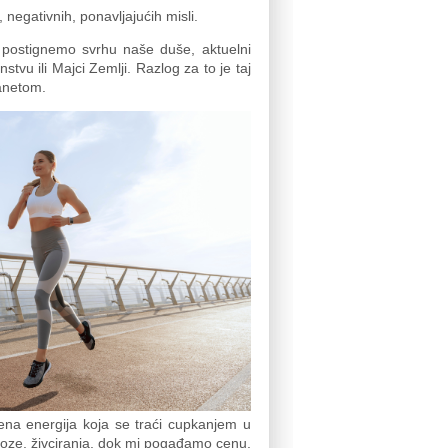
 negativnih, ponavljajućih misli.
 postignemo svrhu naše duše, aktuelni
stvu ili Majci Zemlji. Razlog za to je taj
anetom.
ena energija koja se traći cupkanjem u
ervoze, živciranja, dok mi pogađamo cenu,