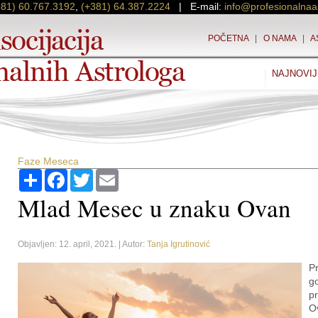
381) 60.767.3192
,
(+381) 64.387.2224
| E-mail:
info@profesionalnaa
POČETNA
|
O NAMA
|
A
NAJNOVIJ
Faze Meseca
Podijeli
Facebook
Twitter
Email
Mlad Mesec u znaku Ovan
Objavljen: 12. april, 2021. | Autor:
Tanja Igrutinović
P
g
pr
O