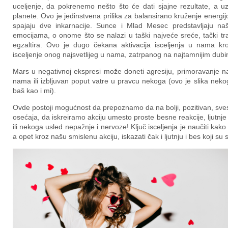
uceljenje, da pokrenemo nešto što će dati sjajne rezultate, a 
planete. Ovo je jedinstvena prilika za balansirano kruženje energij
spajaju dve inkarnacije. Sunce i Mlad Mesec predstavljaju n
emocijama, o onome što se nalazi u taški najveće sreće, tački tr
egzaltira. Ovo je dugo čekana aktivacija isceljenja u nama k
isceljenje onog najsvetlijeg u nama, zatrpanog na najtamnijim dub
Mars u negativnoj ekspresi može doneti agresiju, primoravanje na 
nama ili izbljuvan poput vatre u pravcu nekoga (ovo je slika nekog
baš kao i mi).
Ovde postoji mogućnost da prepoznamo da na bolji, pozitivan, svesta
osećaja, da iskreiramo akciju umesto proste besne reakcije, ljutnje v
ili nekoga usled nepažnje i nervoze! Ključ isceljenja je naučiti kak
a opet kroz našu smislenu akciju, iskazati čak i ljutnju i bes koji su