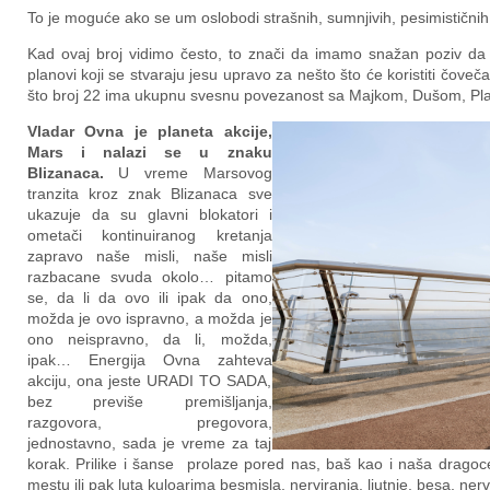
To je moguće ako se um oslobodi strašnih, sumnjivih, pesimističnih,
Kad ovaj broj vidimo često, to znači da imamo snažan poziv da
planovi koji se stvaraju jesu upravo za nešto što će koristiti čovečan
što broj 22 ima ukupnu svesnu povezanost sa Majkom, Dušom, Pl
Vladar Ovna je planeta akcije,
Mars i nalazi se u znaku
Blizanaca.
U vreme Marsovog
tranzita kroz znak Blizanaca sve
ukazuje da su glavni blokatori i
ometači kontinuiranog kretanja
zapravo naše misli, naše misli
razbacane svuda okolo… pitamo
se, da li da ovo ili ipak da ono,
možda je ovo ispravno, a možda je
ono neispravno, da li, možda,
ipak… Energija Ovna zahteva
akciju, ona jeste URADI TO SADA,
bez previše premišljanja,
razgovora, pregovora,
jednostavno, sada je vreme za taj
korak. Prilike i šanse prolaze pored nas, baš kao i naša dragoc
mestu ili pak luta kuloarima besmisla, nerviranja, ljutnje, besa, n