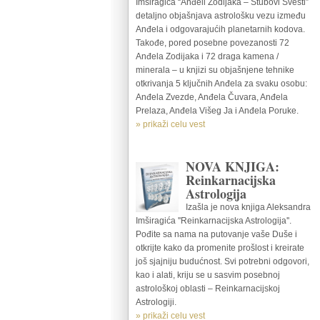
Imširagića “Anđeli Zodijaka – Stubovi Svesti”
detaljno objašnjava astrološku vezu između
Anđela i odgovarajućih planetarnih kodova.
Takođe, pored posebne povezanosti 72
Anđela Zodijaka i 72 draga kamena /
minerala – u knjizi su objašnjene tehnike
otkrivanja 5 ključnih Anđela za svaku osobu:
Anđela Zvezde, Anđela Čuvara, Anđela
Prelaza, Anđela Višeg Ja i Anđela Poruke.
» prikaži celu vest
NOVA KNJIGA:
Reinkarnacijska
Astrologija
Izašla je nova knjiga Aleksandra
Imširagića ''Reinkarnacijska Astrologija''.
Pođite sa nama na putovanje vaše Duše i
otkrijte kako da promenite prošlost i kreirate
još sjajniju budućnost. Svi potrebni odgovori,
kao i alati, kriju se u sasvim posebnoj
astrološkoj oblasti – Reinkarnacijskoj
Astrologiji.
» prikaži celu vest