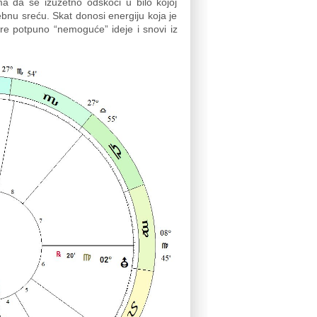
a da se izuzetno odskoči u bilo kojoj
sebnu sreću. Skat donosi energiju koja je
re potpuno “nemoguće” ideje i snovi iz