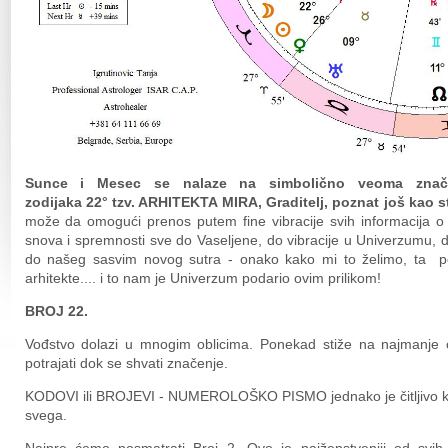
Sunce i Mesec se nalaze na simbolično veoma znač
zodijaka
22° tzv. ARHITEKTA MIRA, Graditelj, poznat još kao s
može da omogući prenos putem fine vibracije svih informacija o 
snova i spremnosti sve do Vaseljene, do vibracije u Univerzumu,
do našeg sasvim novog sutra - onako kako mi to želimo, ta pot
arhitekte.... i to nam je Univerzum podario ovim prilikom!
BROJ 22.
Vođstvo dolazi u mnogim oblicima. Ponekad stiže na najmanje
potrajati dok se shvati značenje.
KODOVI ili BROJEVI - NUMEROLOŠKO PISMO jednako je čitljivo kao
svega.