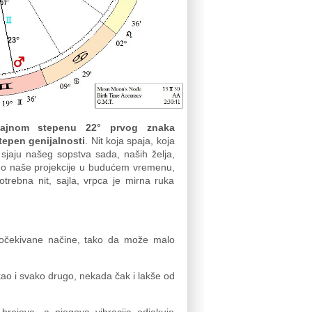
ajnom stepenu 22° prvog znaka
tepen genijalnosti
. Nit koja spaja, koja
sjaju našeg sopstva sada, naših želja,
 do naše projekcije u budućem vremenu,
rebna nit, sajla, vrpca je mirna ruka
 očekivane načine, tako da može malo
 i svako drugo, nekada čak i lakše od