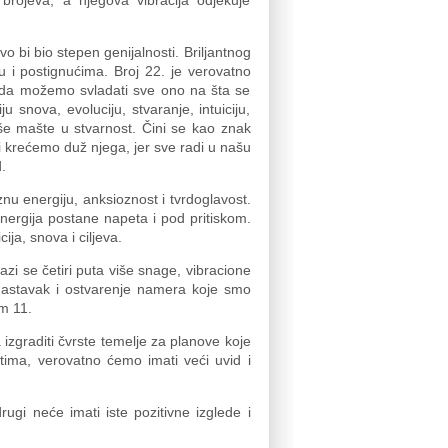
brojeva, a njegova vibracija odjekuje
vo bi bio stepen genijalnosti. Briljantnog
 i postignućima. Broj 22. je verovatno
ači da možemo svladati sve ono na šta se
 snova, evoluciju, stvaranje, intuiciju,
naše mašte u stvarnost. Čini se kao znak
i krećemo duž njega, jer sve radi u našu
d.
nu energiju, anksioznost i tvrdoglavost.
energija postane napeta i pod pritiskom.
a, snova i ciljeva.
lazi se četiri puta više snage, vibracione
 nastavak i ostvarenje namera koje smo
em 11.
 izgraditi čvrste temelje za planove koje
tima, verovatno ćemo imati veći uvid i
ugi neće imati iste pozitivne izglede i