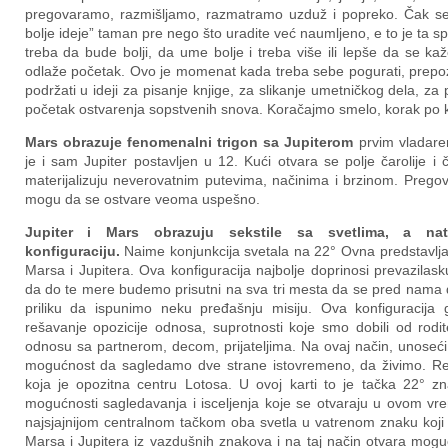
pregovaramo, razmišljamo, razmatramo uzduž i popreko. Čak s
bolje ideje” taman pre nego što uradite već naumljeno, e to je ta spu
treba da bude bolji, da ume bolje i treba više ili lepše da se ka
odlaže početak. Ovo je momenat kada treba sebe pogurati, prepozn
podržati u ideji za pisanje knjige, za slikanje umetničkog dela, za
početak ostvarenja sopstvenih snova. Koračajmo smelo, korak po 
Mars obrazuje fenomenalni trigon sa Jupiterom
prvim vladare
je i sam Jupiter postavljen u 12. Kući otvara se polje čarolije 
materijalizuju neverovatnim putevima, načinima i brzinom. Preg
mogu da se ostvare veoma uspešno.
Jupiter i Mars obrazuju sekstile sa svetlima, a nat
konfiguraciju.
Naime konjunkcija svetala na 22° Ovna predstavlja
Marsa i Jupitera. Ova konfiguracija najbolje doprinosi prevazila
da do te mere budemo prisutni na sva tri mesta da se pred nama
priliku da ispunimo neku pređašnju misiju. Ova konfiguracija
rešavanje opozicije odnosa, suprotnosti koje smo dobili od rodit
odnosu sa partnerom, decom, prijateljima. Na ovaj način, unoseći 
mogućnost da sagledamo dve strane istovremeno, da živimo. Reš
koja je opozitna centru Lotosa. U ovoj karti to je tačka 22° z
mogućnosti sagledavanja i isceljenja koje se otvaraju u ovom vre
najsjajnijom centralnom tačkom oba svetla u vatrenom znaku koji 
Marsa i Jupitera iz vazdušnih znakova i na taj način otvara mogu