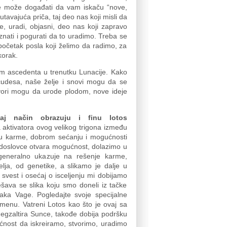
e može događati da vam iskaču “nove,
tavajuća priča, taj deo nas koji misli da
že, uradi, objasni, deo nas koji zapravo
ati i pogurati da to uradimo. Treba se
 početak posla koji želimo da radimo, za
korak.
m ascedenta u trenutku Lunacije. Kako
i čudesa, naše želje i snovi mogu da se
ovori mogu da urode plodom, nove ideje
aj način
obrazuju i finu lotos
 aktivatora ovog velikog trigona između
sku karme, dobrom sećanju i mogućnosti
 doslovce otvara mogućnost, dolazimo u
 generalno ukazuje na rešenje karme,
elja, od genetike, a slikamo je dalje u
svest i osećaj o isceljenju mi dobijamo
ava se slika koju smo doneli iz tačke
naka Vage. Pogledajte svoje specijalne
menu. Vatreni Lotos kao što je ovaj sa
egzaltira Sunce, takođe dobija podršku
ćnost da iskreiramo, stvorimo, uradimo