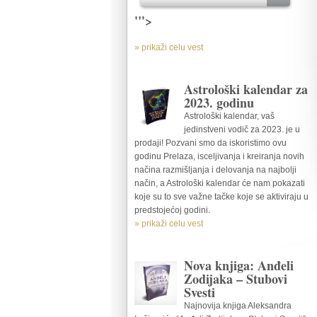
'">
» prikaži celu vest
Astrološki kalendar za
2023. godinu
Astrološki kalendar, vaš
jedinstveni vodič za 2023. je u
prodaji! Pozvani smo da iskoristimo ovu
godinu Prelaza, isceljivanja i kreiranja novih
načina razmišljanja i delovanja na najbolji
način, a Astrološki kalendar će nam pokazati
koje su to sve važne tačke koje se aktiviraju u
predstojećoj godini.
» prikaži celu vest
Nova knjiga: Anđeli
Zodijaka – Stubovi
Svesti
Najnovija knjiga Aleksandra