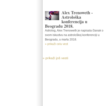
Alex Trenoweth -
Astrološka
konferencija u
Beogradu 2018.
Astrolog, Alex Trenoweth je napisala članak o
svom iskustvu na astrološkoj konferenciji u
Beogradu, u martu 2018.
» prikaži celu vest
» prikaži još vesti