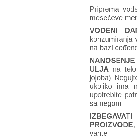
Priprema vode
mesečeve me
VODENI DA
konzumiranja v
na bazi ceđen
NANOŠENJE 
ULJA
na telo,
jojoba) Negujt
ukoliko ima n
upotrebite pot
sa negom
IZBEGAVAT
PROIZVODE
,
varite