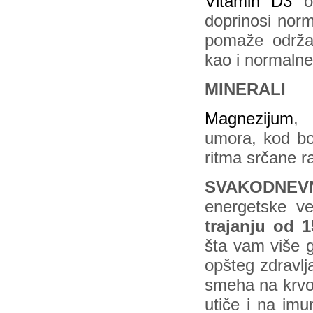
Vitamin D3
od
doprinosi norma
pomaže održav
kao i normalne
MINERALI
Magnezijum
, 
umora, kod bo
ritma srčane ra
SVAKODNE
energetske ve
trajanju od 
šta vam više g
opšteg zdravlja
smeha na krvot
utiče i na imu