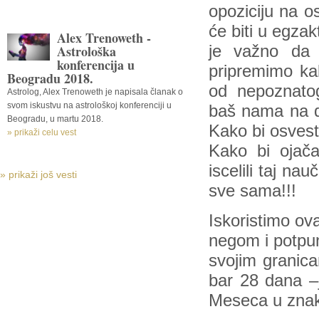
opoziciju na o
će biti u egza
Alex Trenoweth -
Astrološka
je važno da 
konferencija u
pripremimo kako
Beogradu 2018.
od nepoznatog
Astrolog, Alex Trenoweth je napisala članak o
svom iskustvu na astrološkoj konferenciji u
baš nama na dl
Beogradu, u martu 2018.
Kako bi osvest
» prikaži celu vest
Kako bi ojača
iscelili taj na
» prikaži još vesti
sve sama!!!
Iskoristimo ov
negom i potpu
svojim granic
bar 28 dana –
Meseca u zna