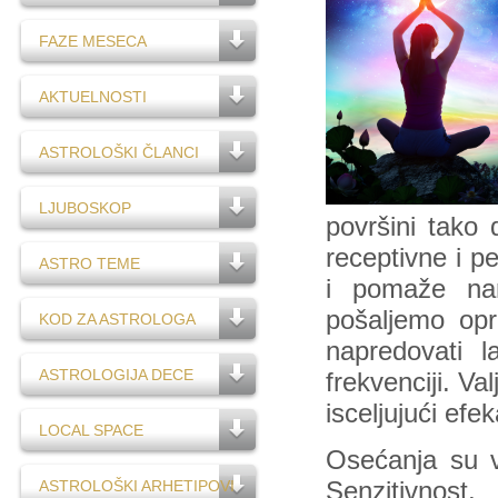
FAZE MESECA
AKTUELNOSTI
ASTROLOŠKI ČLANCI
LJUBOSKOP
površini tako 
receptivne i p
ASTRO TEME
i pomaže nam
pošaljemo opr
KOD ZA ASTROLOGA
napredovati la
ASTROLOGIJA DECE
frekvenciji. Va
isceljujući efek
LOCAL SPACE
Osećanja su v
ASTROLOŠKI ARHETIPOVI
Senzitivnost,