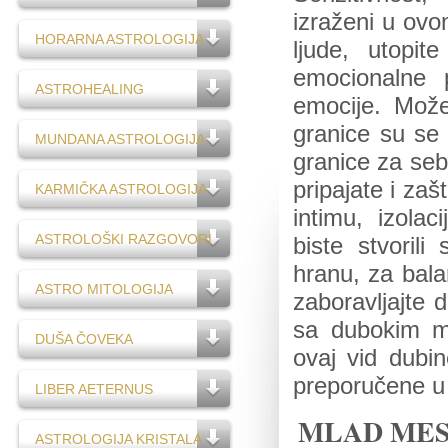
izraženi u ovo
HORARNA ASTROLOGIJA
ljude, utopi
emocionalne 
ASTROHEALING
emocije. Možet
granice su se r
MUNDANA ASTROLOGIJA
granice za sebe
pripajate i zaš
KARMIČKA ASTROLOGIJA
intimu, izolac
ASTROLOŠKI RAZGOVORI
biste stvorili
hranu, za bala
ASTRO MITOLOGIJA
zaboravljajte 
sa dubokim me
DUŠA ČOVEKA
ovaj vid dubin
preporučene u
LIBER AETERNUS
MLAD ME
ASTROLOGIJA KRISTALA