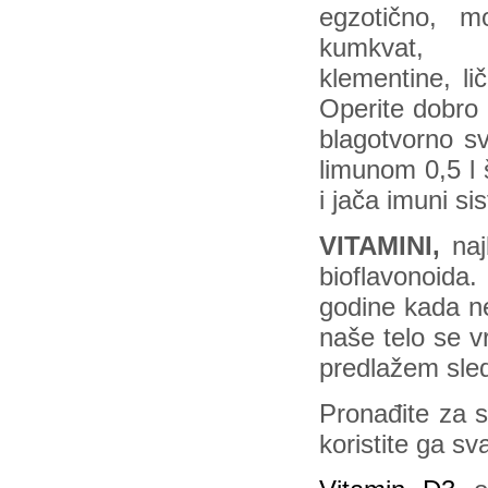
egzotično, mo
kumkvat,
klementine, li
Operite dobro 
blagotvorno s
limunom 0,5 l 
i jača imuni si
VITAMINI,
naj
bioflavonoida
godine kada n
naše telo se v
predlažem sled
Pronađite za s
koristite ga s