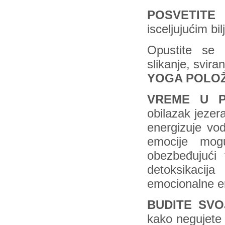
POSVETITE 
isceljujućim b
Opustite se 
slikanje, svira
YOGA POLO
VREME U PR
obilazak jezer
energizuje vod
emocije mog
obezbeđujući
detoksikaci
emocionalne e
BUDITE SVO
kako negujete 