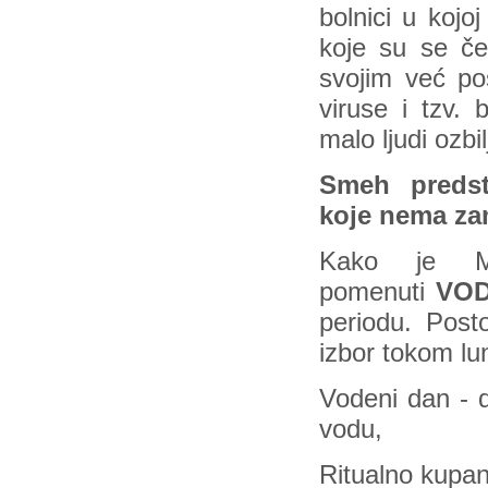
bolnici u koj
koje su se če
svojim već po
viruse i tzv. 
malo ljudi ozb
Smeh predsta
koje nema z
Kako je M
pomenuti
VOD
periodu. Posto
izbor tokom l
Vodeni dan - 
vodu,
Ritualno kupan