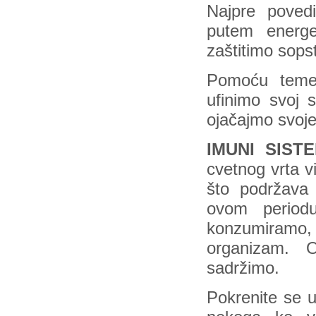
Najpre poved
putem energet
zaštitimo sop
Pomoću teme
ufinimo svoj s
ojačajmo svoj
IMUNI SIST
cvetnog vrta v
što podržava 
ovom period
konzumiramo, š
organizam
sadržimo.
Pokrenite se u