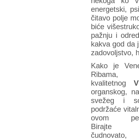
nekoga ko v
energetski, ps
čitavo polje m
biće višestruk
pažnju i odred
kakva god da j
zadovoljstvo, 
Kako je Ven
Ribama, i
kvalitetnog
organskog, na
svežeg i s
podržaće vital
ovom peri
Birajte
čudnovato,