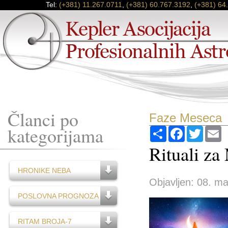
Tel:
(+381) 11.267.0711
,
(+381) 60.767.3192
,
(+381) 64
Članci po
Faze Meseca
kategorijama
Podijeli
Facebook
Twitter
E
Rituali za
HRONIKE NEBA
Objavljen: 08. ma
POSLOVNA PROGNOZA
RITAM BROJA-7