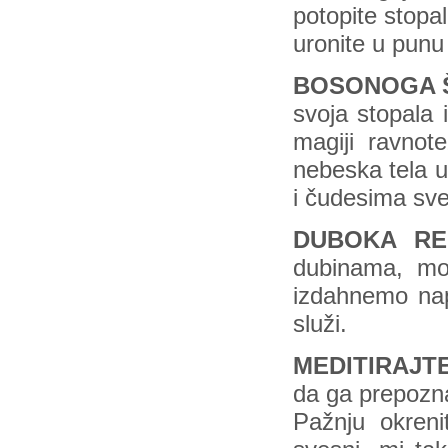
potopite stopal
uronite u punu 
BOSONOGA 
svoja stopala 
magiji ravnote
nebeska tela 
i čudesima sve
DUBOKA RE
dubinama, mo
izdahnemo nape
služi.
MEDITIRAJT
da ga prepozn
Pažnju okreni