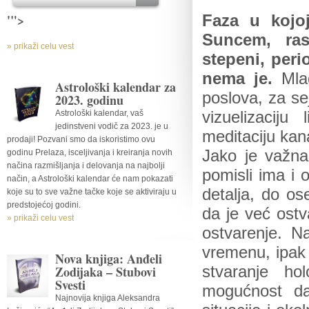
'">
Faza u kojo
Suncem, ras
» prikaži celu vest
stepeni, per
nema je.
Mla
Astrološki kalendar za
poslova, za se
2023. godinu
Astrološki kalendar, vaš
vizuelizaciju
jedinstveni vodič za 2023. je u
meditaciju kana
prodaji! Pozvani smo da iskoristimo ovu
Jako je važna
godinu Prelaza, isceljivanja i kreiranja novih
načina razmišljanja i delovanja na najbolji
pomisli ima i 
način, a Astrološki kalendar će nam pokazati
detalja, do os
koje su to sve važne tačke koje se aktiviraju u
predstojećoj godini.
da je već ostva
» prikaži celu vest
ostvarenje. N
vremenu, ipak 
Nova knjiga: Anđeli
Zodijaka – Stubovi
stvaranje ho
Svesti
mogućnost da
Najnovija knjiga Aleksandra