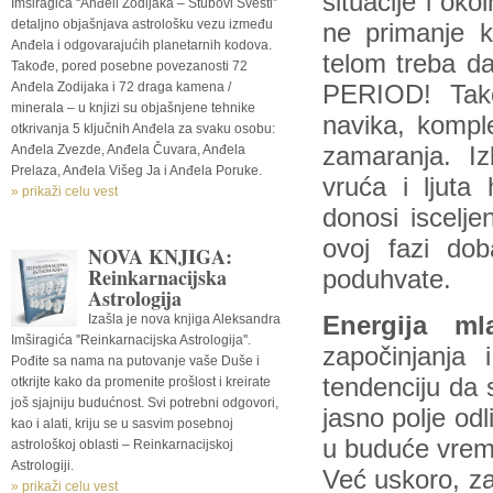
situacije i oko
Imširagića “Anđeli Zodijaka – Stubovi Svesti”
detaljno objašnjava astrološku vezu između
ne primanje k
Anđela i odgovarajućih planetarnih kodova.
telom treba 
Takođe, pored posebne povezanosti 72
Anđela Zodijaka i 72 draga kamena /
PERIOD! Tako
minerala – u knjizi su objašnjene tehnike
navika, komple
otkrivanja 5 ključnih Anđela za svaku osobu:
Anđela Zvezde, Anđela Čuvara, Anđela
zamaranja. Iz
Prelaza, Anđela Višeg Ja i Anđela Poruke.
vruća i ljuta
» prikaži celu vest
donosi iscelje
ovoj fazi dob
NOVA KNJIGA:
Reinkarnacijska
poduhvate.
Astrologija
Izašla je nova knjiga Aleksandra
Energija m
Imširagića ''Reinkarnacijska Astrologija''.
započinjanja
Pođite sa nama na putovanje vaše Duše i
tendenciju da s
otkrijte kako da promenite prošlost i kreirate
još sjajniju budućnost. Svi potrebni odgovori,
jasno polje odl
kao i alati, kriju se u sasvim posebnoj
u buduće vreme
astrološkoj oblasti – Reinkarnacijskoj
Astrologiji.
Već uskoro, z
» prikaži celu vest