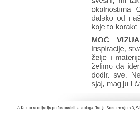
svesni, mi ta
okolnostima. O
daleko od naši
koje to korake 
MOĆ VIZUAL
inspiracije, st
želje i materi
želimo da idem
dodir, sve. Ne
sjaj, magiju i 
© Kepler asocijacija profesionalnih astrologa, Tadije Sondermajera 3, W