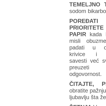
TEMELJNO 
sodom bikarbo
POREĐATI
PRIORITET
PAPIR
kada b
misli obuzm
padati u o
krivice i 
savesti već s
preuzeti 
odgovornost.
ČITAJTE, P
obratite pažnju
ljubavlju šta ž