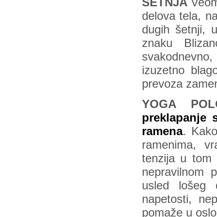
ŠETNJA
Veoma
delova tela, n
dugih šetnji, 
znaku Blizan
svakodnevno,
izuzetno blago
prevoza zamen
YOGA POLO
preklapanje 
ramena
. Kako
ramenima, vra
tenzija u tom
nepravilnom p
usled lošeg 
napetosti, ne
pomaže u oslob