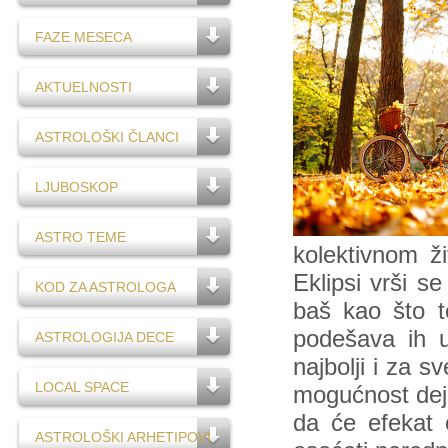
FAZE MESECA
AKTUELNOSTI
ASTROLOŠKI ČLANCI
LJUBOSKOP
ASTRO TEME
kolektivnom 
Eklipsi vrši s
KOD ZA ASTROLOGA
baš kao što t
podešava ih u
ASTROLOGIJA DECE
najbolji i za s
LOCAL SPACE
mogućnost dej
da će efekat o
ASTROLOŠKI ARHETIPOVI