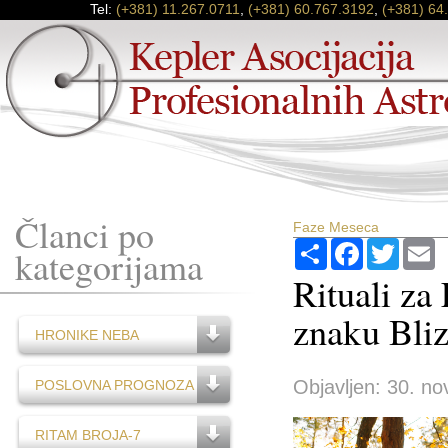
Tel:
(+381) 11.267.0711
,
(+381) 60.767.3192
,
(+381) 64
Članci po
Faze Meseca
Podijeli
Facebook
Twitter
E
kategorijama
Rituali za
znaku Bliz
HRONIKE NEBA
Objavljen: 30. no
POSLOVNA PROGNOZA
RITAM BROJA-7