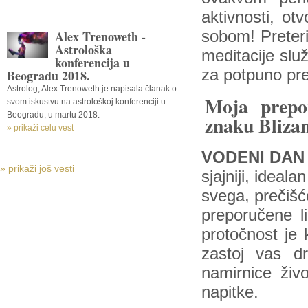
aktivnosti, ot
Alex Trenoweth -
sobom! Preteriv
Astrološka
meditacije slu
konferencija u
za potpuno pr
Beogradu 2018.
Astrolog, Alex Trenoweth je napisala članak o
Moja prepo
svom iskustvu na astrološkoj konferenciji u
Beogradu, u martu 2018.
znaku Blizan
» prikaži celu vest
VODENI DAN
» prikaži još vesti
sjajniji, ideal
svega, prečišće
preporučene l
protočnost je 
zastoj vas dr
namirnice živ
napitke.