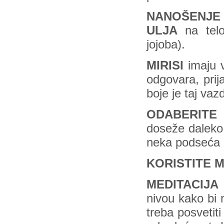
NANOŠENJE 
ULJA
na telo,
jojoba).
MIRISI
imaju 
odgovara, prija
boje je taj vaz
ODABERITE
doseže daleko,
neka podseća 
KORISTITE M
MEDITACIJA
nivou kako bi 
treba posvetit