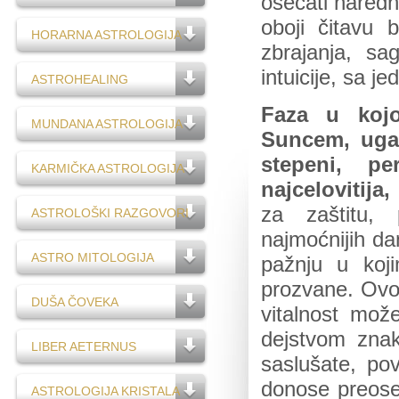
osećati naredn
oboji čitavu 
HORARNA ASTROLOGIJA
zbrajanja, sa
intuicije, sa je
ASTROHEALING
Faza u kojo
MUNDANA ASTROLOGIJA
Suncem, uga
stepeni, p
KARMIČKA ASTROLOGIJA
najcelovitija
za zaštitu, 
ASTROLOŠKI RAZGOVORI
najmoćnijih da
ASTRO MITOLOGIJA
pažnju u koj
prozvane. Ovo
DUŠA ČOVEKA
vitalnost mož
dejstvom znak
LIBER AETERNUS
saslušate, po
donose preosetl
ASTROLOGIJA KRISTALA