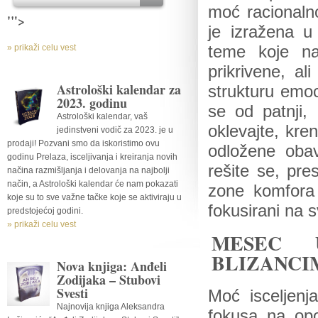
moć racionalno
'">
je izražena u
» prikaži celu vest
teme koje na
prikrivene, a
Astrološki kalendar za
strukturu emoc
2023. godinu
se od patnji, 
Astrološki kalendar, vaš
oklevajte, kren
jedinstveni vodič za 2023. je u
prodaji! Pozvani smo da iskoristimo ovu
odložene oba
godinu Prelaza, isceljivanja i kreiranja novih
rešite se, pre
načina razmišljanja i delovanja na najbolji
način, a Astrološki kalendar će nam pokazati
zone komfora 
koje su to sve važne tačke koje se aktiviraju u
fokusirani na 
predstojećoj godini.
» prikaži celu vest
MESEC 
BLIZANCI
Nova knjiga: Anđeli
Zodijaka – Stubovi
Svesti
Moć isceljenj
Najnovija knjiga Aleksandra
fokusa na op