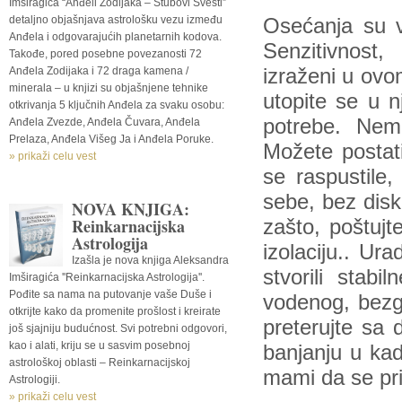
Imširagića “Anđeli Zodijaka – Stubovi Svesti”
detaljno objašnjava astrološku vezu između
Osećanja su v
Anđela i odgovarajućih planetarnih kodova.
Senzitivnost,
Takođe, pored posebne povezanosti 72
Anđela Zodijaka i 72 draga kamena /
izraženi u ovo
minerala – u knjizi su objašnjene tehnike
utopite se u n
otkrivanja 5 ključnih Anđela za svaku osobu:
potrebe. Nem
Anđela Zvezde, Anđela Čuvara, Anđela
Prelaza, Anđela Višeg Ja i Anđela Poruke.
Možete postati
» prikaži celu vest
se raspustile,
sebe, bez diskr
NOVA KNJIGA:
Reinkarnacijska
zašto, poštujt
Astrologija
izolaciju.. Ur
Izašla je nova knjiga Aleksandra
stvorili stabi
Imširagića ''Reinkarnacijska Astrologija''.
Pođite sa nama na putovanje vaše Duše i
vodenog, bezgr
otkrijte kako da promenite prošlost i kreirate
preterujte sa
još sjajniju budućnost. Svi potrebni odgovori,
kao i alati, kriju se u sasvim posebnoj
banjanju u kad
astrološkoj oblasti – Reinkarnacijskoj
mami da se pr
Astrologiji.
» prikaži celu vest