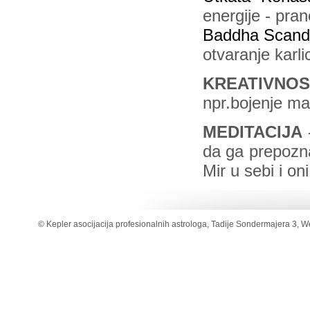
energije - pran
Baddha Scand
otvaranje karl
KREATIVN
npr.bojenje m
MEDITACIJA
da ga prepozn
Mir u sebi i on
© Kepler asocijacija profesionalnih astrologa, Tadije Sondermajera 3, W