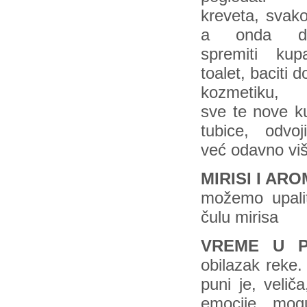
kreveta, svak
a onda det
spremiti kupa
toalet, baciti d
kozmetiku, ot
sve te nove kut
tubice, odvoj
već odavno više 
MIRISI I AR
možemo upaliti
čulu mirisa
VREME U PR
obilazak reke.
puni je, veli
emocije mog