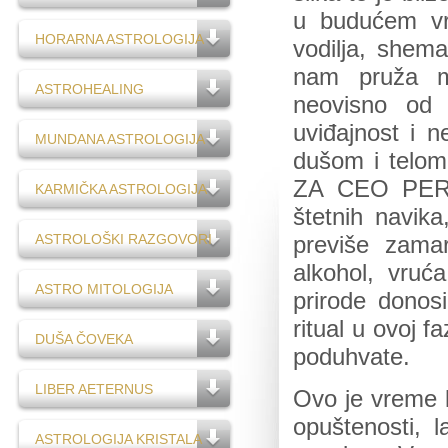
u budućem vr
HORARNA ASTROLOGIJA
vodilja, shema
nam pruža m
ASTROHEALING
neovisno od s
uviđajnost i n
MUNDANA ASTROLOGIJA
dušom i telo
ZA CEO PERIO
KARMIČKA ASTROLOGIJA
štetnih navika
ASTROLOŠKI RAZGOVORI
previše zama
alkohol, vruć
ASTRO MITOLOGIJA
prirode donosi
ritual u ovoj f
DUŠA ČOVEKA
poduhvate.
LIBER AETERNUS
Ovo je vreme k
opuštenosti, 
ASTROLOGIJA KRISTALA