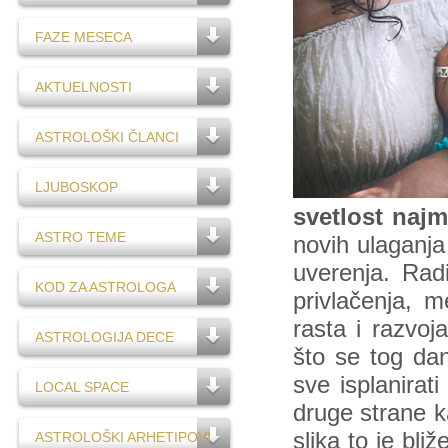
FAZE MESECA
AKTUELNOSTI
ASTROLOŠKI ČLANCI
LJUBOSKOP
svetlost naj
ASTRO TEME
novih ulaganja
uverenja. Radi
KOD ZA ASTROLOGA
privlačenja, m
rasta i razvoj
ASTROLOGIJA DECE
što se tog dan
sve isplanirat
LOCAL SPACE
druge strane ka
slika to je bli
ASTROLOŠKI ARHETIPOVI