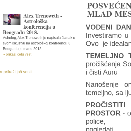
POSVEĆE
MLAD
MES
Alex Trenoweth -
Astrološka
konferencija u
VODENI DA
Beogradu 2018.
Investiramo u
Astrolog, Alex Trenoweth je napisala članak o
Ovo je idealan
svom iskustvu na astrološkoj konferenciji u
Beogradu, u martu 2018.
TEMELJNO 
» prikaži celu vest
pročišćenja S
i čisti Auru
» prikaži još vesti
Nanošenje omi
temeljno, sa lj
PROČISTITI
PROSTOR
- 
police, f
pogledati 