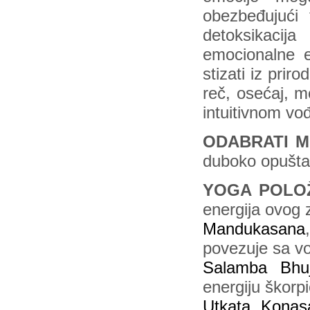
obezbeđujući
detoksikaci
emocionalne 
stizati iz pri
reč, osećaj, m
intuitivnom vo
ODABRATI M
duboko opuštan
YOGA POLO
energija ovog
Mandukasana
povezuje sa 
Salamba Bhu
energiju škorpi
Utkata Konas