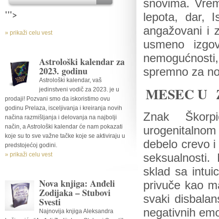
snovima. Vrem
'">
lepota, dar, 
angažovani i za
» prikaži celu vest
usmeno izgovo
nemogućnosti
Astrološki kalendar za
2023. godinu
spremno za no
Astrološki kalendar, vaš
MESEC U
jedinstveni vodič za 2023. je u
prodaji! Pozvani smo da iskoristimo ovu
godinu Prelaza, isceljivanja i kreiranja novih
Znak Škorpi
načina razmišljanja i delovanja na najbolji
način, a Astrološki kalendar će nam pokazati
urogenitalnom 
koje su to sve važne tačke koje se aktiviraju u
debelo crevo i
predstojećoj godini.
» prikaži celu vest
seksualnosti.
sklad sa intui
Nova knjiga: Anđeli
privuče kao ma
Zodijaka – Stubovi
svaki disbalan
Svesti
negativnih emo
Najnovija knjiga Aleksandra