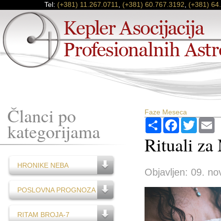
Tel:
(+381) 11.267.0711
,
(+381) 60.767.3192
,
(+381) 64
Članci po
Faze Meseca
Podijeli
Facebook
Twitter
E
kategorijama
Rituali z
HRONIKE NEBA
Objavljen: 09. no
POSLOVNA PROGNOZA
RITAM BROJA-7