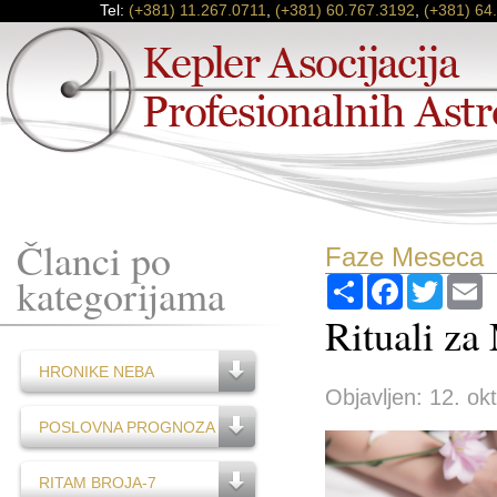
Tel:
(+381) 11.267.0711
,
(+381) 60.767.3192
,
(+381) 64
Članci po
Faze Meseca
kategorijama
Podijeli
Facebook
Twitter
E
Rituali z
HRONIKE NEBA
Objavljen: 12. ok
POSLOVNA PROGNOZA
RITAM BROJA-7