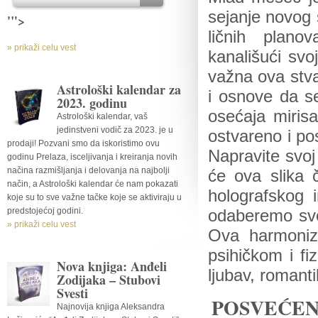
sejanje novog 
'">
ličnih planov
» prikaži celu vest
kanališući svo
važna ova stva
Astrološki kalendar za
i osnove da se
2023. godinu
osećaja mirisa
Astrološki kalendar, vaš
jedinstveni vodič za 2023. je u
ostvareno i pos
prodaji! Pozvani smo da iskoristimo ovu
Napravite svoj
godinu Prelaza, isceljivanja i kreiranja novih
načina razmišljanja i delovanja na najbolji
će ova slika 
način, a Astrološki kalendar će nam pokazati
holografskog 
koje su to sve važne tačke koje se aktiviraju u
predstojećoj godini.
odaberemo svoj
» prikaži celu vest
Ova harmoniza
psihičkom i fi
Nova knjiga: Anđeli
ljubav, romant
Zodijaka – Stubovi
Svesti
POSVEĆEN
Najnovija knjiga Aleksandra