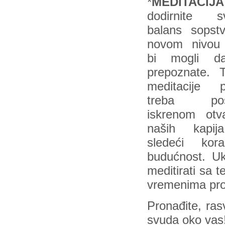
*
MEDITACIJA
dodirnite s
balans sopst
novom nivou
bi mogli d
prepoznate. 
meditacije p
treba posv
iskrenom otva
naših kapi
sledeći ko
budućnost. Uko
meditirati sa 
vremenima pro
Pronađite, rasv
svuda oko vas