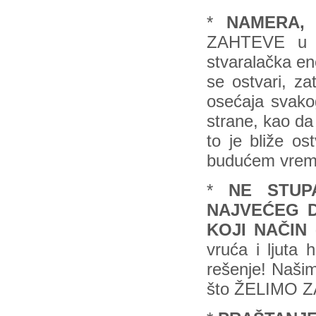
*
NAMERA, 
ZAHTEVE u s
stvaralačka en
se ostvari, za
osećaja svakog
strane, kao da 
to je bliže os
budućem vrem
*
NE STUP
NAJVEĆEG D
KOJI NAČIN
vruća i ljuta 
rešenje! Naši
što ŽELIMO 