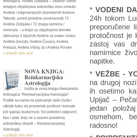
Imširagića “Anđeli Zodijaka – Stubovi Svesti”
detaljno objašnjava astrološku vezu između
*
VODENI D
Anđela i odgovarajućih planetarnih kodova.
24h tokom Luna
Takođe, pored posebne povezanosti 72
Anđela Zodijaka i 72 draga kamena /
preporučene l
minerala – u knjizi su objašnjene tehnike
protočnost je 
otkrivanja 5 ključnih Anđela za svaku osobu:
Anđela Zvezde, Anđela Čuvara, Anđela
zastoj vas dr
Prelaza, Anđela Višeg Ja i Anđela Poruke.
namirnice živ
» prikaži celu vest
napitke.
NOVA KNJIGA:
*
VEŽBE - Y
Reinkarnacijska
na drugoj nozi
Astrologija
Izašla je nova knjiga Aleksandra
ih osetimo k
Imširagića ''Reinkarnacijska Astrologija''.
Upijač – Pečat
Pođite sa nama na putovanje vaše Duše i
otkrijte kako da promenite prošlost i kreirate
jedan položa
još sjajniju budućnost. Svi potrebni odgovori,
osmehom, bez
kao i alati, kriju se u sasvim posebnoj
astrološkoj oblasti – Reinkarnacijskoj
radosno!
Astrologiji.
» prikaži celu vest