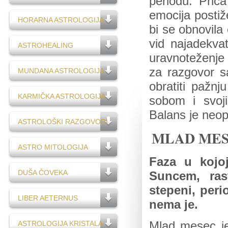
periodu. Prič
emocija posti
HORARNA ASTROLOGIJA
bi se obnovila
vid najadekva
ASTROHEALING
uravnoteženje 
za razgovor s
MUNDANA ASTROLOGIJA
obratiti pažnj
KARMIČKA ASTROLOGIJA
sobom i svoj
Balans je neo
ASTROLOŠKI RAZGOVORI
MLAD ME
ASTRO MITOLOGIJA
Faza u kojo
DUŠA ČOVEKA
Suncem, ras
stepeni, per
LIBER AETERNUS
nema je.
ASTROLOGIJA KRISTALA
Mlad mesec je