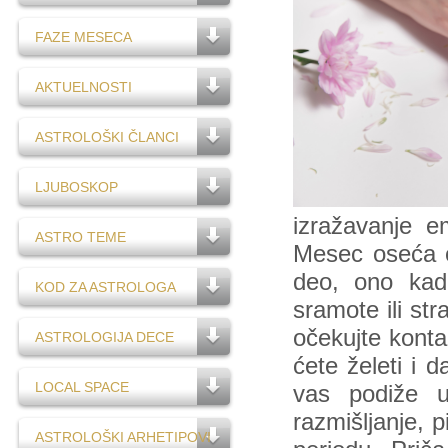
FAZE MESECA
AKTUELNOSTI
ASTROLOŠKI ČLANCI
LJUBOSKOP
izražavanje 
ASTRO TEME
Mesec oseća o
deo, ono kad
KOD ZA ASTROLOGA
sramote ili str
očekujte kont
ASTROLOGIJA DECE
ćete želeti i 
LOCAL SPACE
vas podiže u
razmišljanje, 
ASTROLOŠKI ARHETIPOVI