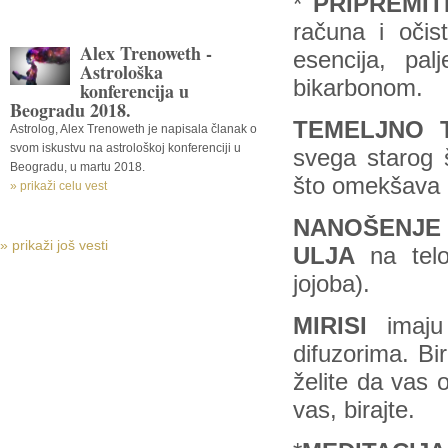
*
PRIPREMIT
računa i očist
Alex Trenoweth -
esencija, pal
Astrološka
bikarbonom.
konferencija u
Beogradu 2018.
TEMELJNO 
Astrolog, Alex Trenoweth je napisala članak o
svom iskustvu na astrološkoj konferenciji u
svega starog 
Beogradu, u martu 2018.
što omekšava k
» prikaži celu vest
NANOŠENJE 
» prikaži još vesti
ULJA
na telo,
jojoba).
MIRISI
imaj
difuzorima. Bi
želite da vas 
vas, birajte.