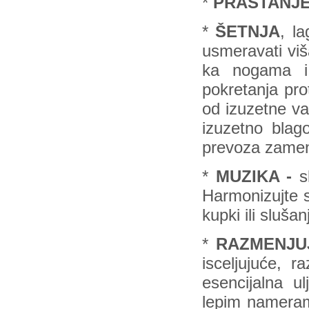
*
PRAŠTANJE
*
ŠETNJA
, l
usmeravati viša
ka nogama i 
pokretanja pr
od izuzetne va
izuzetno blago
prevoza zamen
*
MUZIKA -
s
Harmonizujte 
kupki ili sluš
*
RAZMENJU
isceljujuće, r
esencijalna u
lepim namerama