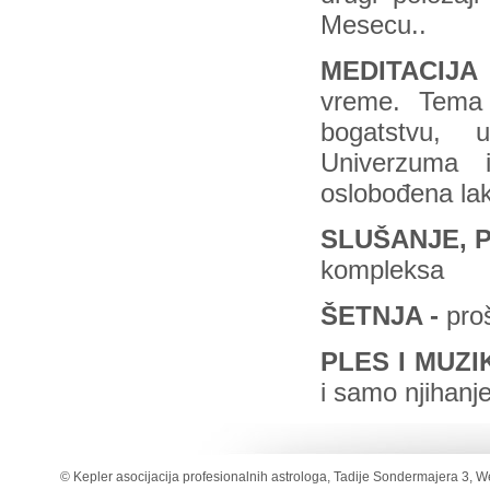
Mesecu..
MEDITACIJA
vreme. Tema 
bogatstvu, 
Univerzuma 
oslobođena lak
SLUŠANJE,
kompleksa
ŠETNJA -
proš
PLES I MUZ
i samo njihanje
© Kepler asocijacija profesionalnih astrologa, Tadije Sondermajera 3, W