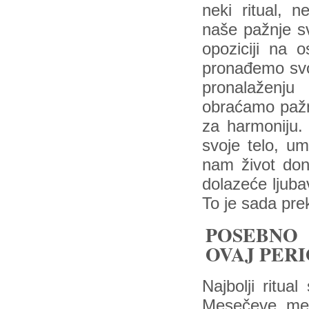
neki ritual, 
naše pažnje s
opoziciji na 
pronađemo svoj
pronalaženju
obraćamo pažnj
za harmoniju.
svoje telo, u
nam život don
dolazeće ljuba
To je sada pre
POSEBNO 
OVAJ PERI
Najbolji ritual
Mesečeve me