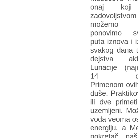
onaj koj
zadovoljstvom
možemo
ponovimo s
puta iznova i 
svakog dana 
dejstva akt
Lunacije (naj
14 dan
Primenom ovih 
duše. Praktik
ili dve prime
uzemljeni. Mo
voda veoma ose
energiju, a 
pokretač naš