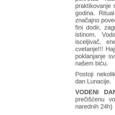
praktikovanje 
godina. Ritu
značajno poveć
fini dodir, z
istinom. Vod
isceljivač, e
cvetanje!!! Ha
poklanjanje sv
našem biću.
Postoji nekol
dan Lunacije.
VODENI DA
prečišćenu 
narednih 24h)