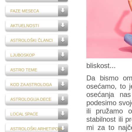
FAZE MESECA
AKTUELNOSTI
ASTROLOŠKI ČLANCI
LJUBOSKOP
bliskost...
ASTRO TEME
Da bismo omo
KOD ZA ASTROLOGA
osećamo, to j
osećanja na
ASTROLOGIJA DECE
podesimo svoj
ili pružamo o
LOCAL SPACE
stabilnost ili
mi za to najč
ASTROLOŠKI ARHETIPOVI