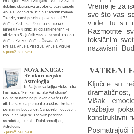
Imširagića “Anđeli Zodijaka – Stubovi Svesti”
Vreme je za isc
detaljno objašnjava astrološku vezu između
Anđela i odgovarajućih planetarnih kodova.
sve što vas isc
Takođe, pored posebne povezanosti 72
vode, tu su n
Anđela Zodijaka i 72 draga kamena /
minerala – u knjizi su objašnjene tehnike
Razmotrite sv
otkrivanja 5 ključnih Anđela za svaku osobu:
toksičnim sve
Anđela Zvezde, Anđela Čuvara, Anđela
Prelaza, Anđela Višeg Ja i Anđela Poruke.
nezavisni. Budi
» prikaži celu vest
VATRENI E
NOVA KNJIGA:
Reinkarnacijska
Astrologija
Ključne su re
Izašla je nova knjiga Aleksandra
dramatičnost, 
Imširagića ''Reinkarnacijska Astrologija''.
Pođite sa nama na putovanje vaše Duše i
Višak emocion
otkrijte kako da promenite prošlost i kreirate
vežbajte, pokaž
još sjajniju budućnost. Svi potrebni odgovori,
kao i alati, kriju se u sasvim posebnoj
konstruktivni 
astrološkoj oblasti – Reinkarnacijskoj
Astrologiji.
Posmatrajući i
» prikaži celu vest