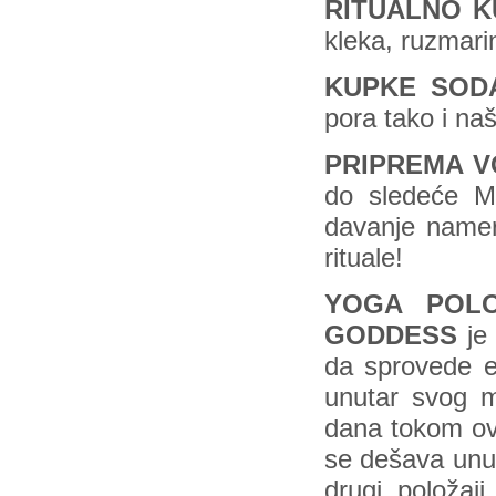
RITUALNO K
kleka, ruzmar
KUPKE SOD
pora tako i na
PRIPREMA V
do sledeće M
davanje namer
rituale!
YOGA POLO
GODDESS
je 
da sprovede 
unutar svog mi
dana tokom ovo
se dešava unut
drugi položaj