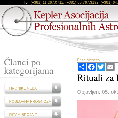
Tel:
(+381) 11.267.0711
,
(+381) 60.767.3192
,
(+381) 64
Članci po
Faze Meseca
Podijeli
Facebook
Twitter
E
kategorijama
Rituali z
HRONIKE NEBA
Objavljen: 05. ok
POSLOVNA PROGNOZA
RITAM BROJA-7