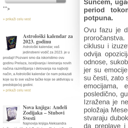
Suncem, ugao
'">
period toko
potpuna.
» prikaži celu vest
Ovu fazu je do
Astrološki kalendar za
proročanstva.
2023. godinu
ciklusu i izuz
Astrološki kalendar, vaš
jedinstveni vodič za 2023. je u
odvija opozic
prodaji! Pozvani smo da iskoristimo ovu
odnose, sukob
godinu Prelaza, isceljivanja i kreiranja novih
jer su emocij
načina razmišljanja i delovanja na najbolji
način, a Astrološki kalendar će nam pokazati
su česti, zato
koje su to sve važne tačke koje se aktiviraju u
emocijama, e
predstojećoj godini.
» prikaži celu vest
posledično, gu
Izražena je ne
Nova knjiga: Anđeli
položaja Mesec
Zodijaka – Stubovi
Svesti
stvaraju dubok
Najnovija knjiga Aleksandra
da preplave i