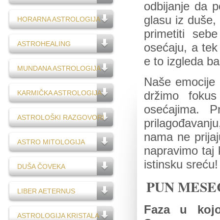
odbijanje da p
glasu iz duše
HORARNA ASTROLOGIJA
primetiti seb
ASTROHEALING
osećaju, a te
e to izgleda b
MUNDANA ASTROLOGIJA
Naše emocije
KARMIČKA ASTROLOGIJA
držimo fokus
osećajima. P
ASTROLOŠKI RAZGOVORI
prilagođavanju
nama ne prijaj
ASTRO MITOLOGIJA
napravimo taj 
istinsku sreću
DUŠA ČOVEKA
PUN MESE
LIBER AETERNUS
Faza u kojo
ASTROLOGIJA KRISTALA