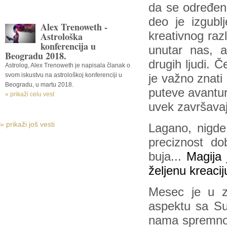
da se određeni
deo je izgub
Alex Trenoweth -
kreativnog raz
Astrološka
konferencija u
unutar nas, a
Beogradu 2018.
drugih ljudi. 
Astrolog, Alex Trenoweth je napisala članak o
svom iskustvu na astrološkoj konferenciji u
je važno znati
Beogradu, u martu 2018.
puteve avantur
» prikaži celu vest
uvek završavaju
» prikaži još vesti
Lagano, nigde
preciznost do
buja...
Magija 
željenu kreacij
Mesec je u z
aspektu sa Su
nama spremno,