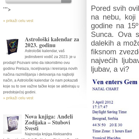
Pored svih ovi
'">
na nebu, koji
» prikaži celu vest
godine na 15º
Sunca. Ova sli
Astrološki kalendar za
dalekih a možd
2023. godinu
fiksnom zve
Astrološki kalendar, vaš
jedinstveni vodič za 2023. je u
najvećih ljuba
prodaji! Pozvani smo da iskoristimo ovu
ljubav, a vi?
godinu Prelaza, isceljivanja i kreiranja novih
načina razmišljanja i delovanja na najbolji
način, a Astrološki kalendar će nam pokazati
koje su to sve važne tačke koje se aktiviraju u
predstojećoj godini.
» prikaži celu vest
Nova knjiga: Anđeli
Zodijaka – Stubovi
Svesti
Najnovija knjiga Aleksandra