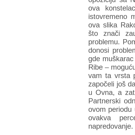
ova konstelaci
istovremeno m
ova slika Rak
što znači za
problemu. Pom
donosi probl
gde muškarac g
Ribe – moguću 
vam ta vrsta 
započeli još 
u Ovna, a zat
Partnerski od
ovom periodu u
ovakva perc
napredovanje.