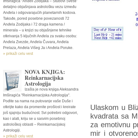
Imširagića “Anđeli Zodijaka – Stubovi Svesti”
detaljno objašnjava astrološku vezu između
Anđela i odgovarajućih planetarnih kodova.
Takođe, pored posebne povezanosti 72
Anđela Zodijaka i 72 draga kamena /
minerala – u knjizi su objašnjene tehnike
otkrivanja 5 ključnih Anđela za svaku osobu:
Anđela Zvezde, Anđela Čuvara, Anđela
Prelaza, Anđela Višeg Ja i Anđela Poruke.
» prikaži celu vest
NOVA KNJIGA:
Reinkarnacijska
Astrologija
Izašla je nova knjiga Aleksandra
Imširagića ''Reinkarnacijska Astrologija''.
Pođite sa nama na putovanje vaše Duše i
Ulaskom u Bliz
otkrijte kako da promenite prošlost i kreirate
još sjajniju budućnost. Svi potrebni odgovori,
kvadrata sa M
kao i alati, kriju se u sasvim posebnoj
za emotivnu pr
astrološkoj oblasti – Reinkarnacijskoj
Astrologiji.
mir i otvoreno
» prikaži celu vest