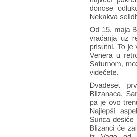
donose odluku
Nekakva selidb
Od 15. maja Bl
vraćanja uz r
prisutni. To j
Venera u retr
Saturnom, može
videćete.
Dvadeset pr
Blizanaca. Sa
pa je ovo tren
Najlepši aspe
Sunca desiće 
Blizanci će za
iz Vage od 