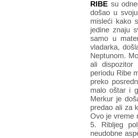
RIBE
su odned
došao u svoju
misleći kako 
jedine znaju s
samo u materi
vladarka, došl
Neptunom. Mož
ali dispozit
periodu Ribe m
preko posredni
malo oštar i g
Merkur je doš
predao ali za k
Ovo je vreme n
5. Ribljeg po
neudobne aspe