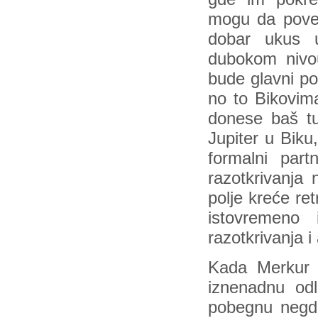
mogu da pover
dobar ukus 
dubokom nivou
bude glavni po
no to Bikovi
donese baš tu
Jupiter u Biku
formalni par
razotkrivanja
polje kreće ret
istovremeno
razotkrivanja i
Kada Merkur 
iznenadnu odl
pobegnu negd