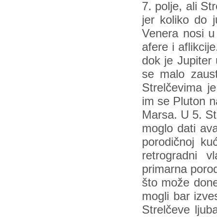
7. polje, ali S
jer koliko do
Venera nosi u 
afere i aflikci
dok je Jupiter
se malo zausta
Strelčevima je
im se Pluton n
Marsa. U 5. St
moglo dati ava
porodičnoj kuć
retrogradni v
primarna porod
što može donet
mogli bar izve
Strelčeve ljub