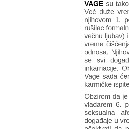
VAGE
su tako
Već duže vrem
njihovom 1. p
rušilac formal
večnu ljubav) 
vreme čišćenja
odnosa. Njihov
se svi događ
inkarnacije. 
Vage sada ćem
karmičke ispite
Obzirom da je 
vladarem 6. p
seksualna af
događaje u vre
očekivati da p