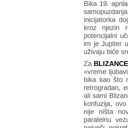
Bika 19. aprila
samopuzdanja
inicijatorka d
kroz njezin 
potencijalni uč
im je Jupiter 
uživaju biće sre
Za
BLIZANC
«vreme ljubavi
bika kao što 
retrogradan, e
ali sami Bliza
konfuzija, ovo
nije ništa no
paralelnu vez
največi pokr