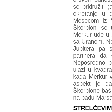
se pridružiti 
okretanje u 
Mesecom iz Vo
Škorpioni se 
Merkur uđe u 
sa Uranom. Ne
Jupitera pa s
partnera da 
Neposredno po
ulazi u kvadra
kada Merkur 
aspekt je da
Škorpione baš 
na padu Marsa
STRELČEVI