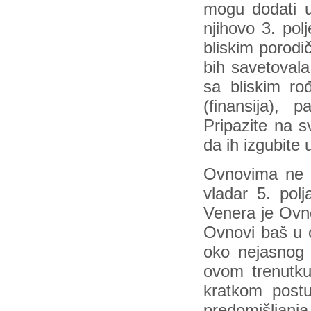
mogu dodati u
njihovo 3. pol
bliskim porod
bih savetoval
sa bliskim ro
(finansija), 
Pripazite na s
da ih izgubite
Ovnovima ne n
vladar 5. polj
Venera je Ovno
Ovnovi baš u 
oko nejasnog 
ovom trenutku
kratkom postu
predomišljanja