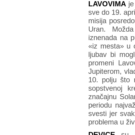
LAVOVIMA
je
sve do 19. apr
misija posredo
Uran. Možda 
iznenada na pu
«iz mesta» u o
ljubav bi mog
promeni Lavov
Jupiterom, vla
10. polju što
sopstvenoj kr
značajnu Sola
periodu najvaž
svesti jer sva
problema u živ
DEVICE
su u