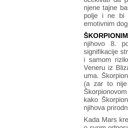
njene tajne ba
polje i ne b
emotivnim dog
ŠKORPIONI
njihovo 8. p
signifikacije s
i samom rizik
Veneru iz Bli
uma. Škorpion j
(a zar to nij
Škorpionovom 
kako Škorpioni
njihova prirodn
Kada Mars kren
o svom odnosu i