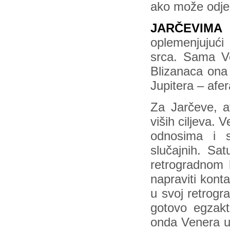
ako može odjed
JARČEVIMA
j
oplemenjujući
srca. Sama Ve
Blizanaca ona
Jupitera – afe
Za Jarčeve, a
viših ciljeva.
odnosima i s
slučajnih. Sa
retrogradnom 
napraviti kont
u svoj retrogr
gotovo egzakt
onda Venera u