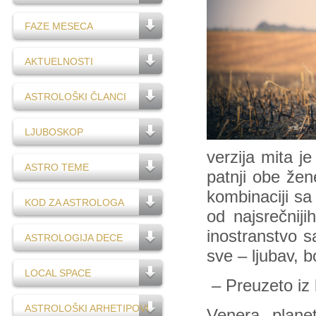
FAZE MESECA
AKTUELNOSTI
ASTROLOŠKI ČLANCI
LJUBOSKOP
verzija mita j
ASTRO TEME
patnji obe žen
kombinaciji sa
KOD ZA ASTROLOGA
od najsrečniji
inostranstvo s
ASTROLOGIJA DECE
sve – ljubav, b
LOCAL SPACE
– Preuzeto iz 
ASTROLOŠKI ARHETIPOVI
Venera, planet