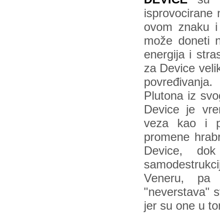
isprovocirane
ovom znaku i
može doneti n
energija i str
za Device veli
povređivanja.
Plutona iz svo
Device je vre
veza kao i p
promene hrabro
Device, do
samodestrukcij
Veneru, pa 
"neverstava" s
jer su one u to