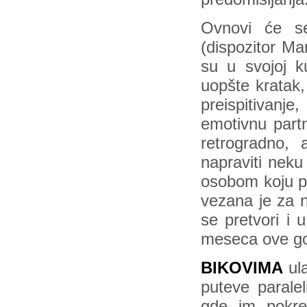
Ovnovi će s
(dispozitor Ma
su u svojoj k
uopšte kratak
preispitivan
emotivnu part
retrogradno,
napraviti neku
osobom koju po
vezana je za n
se pretvori i u
meseca ove go
BIKOVIMA
ula
puteve paralel
gde im pokre