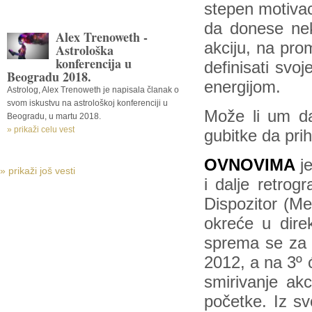
stepen motivaci
da donese nek
Alex Trenoweth -
akciju, na pr
Astrološka
konferencija u
definisati svo
Beogradu 2018.
energijom.
Astrolog, Alex Trenoweth je napisala članak o
svom iskustvu na astrološkoj konferenciji u
Može li um da
Beogradu, u martu 2018.
» prikaži celu vest
gubitke da pri
OVNOVIMA
je
» prikaži još vesti
i dalje retrog
Dispozitor (Me
okreće u dire
sprema se za o
2012, a na 3º
smirivanje akc
početke. Iz sv