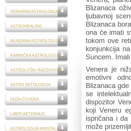
Blizanaca oži
HORARNA ASTROLOGIJA
ljubavnoj sce
Blizanaca bora
ASTROHEALING
ona će imati s
tokom ove retr
MUNDANA ASTROLOGIJA
konjunkcija na
KARMIČKA ASTROLOGIJA
Suncem. Imali 
Venera je ni
ASTROLOŠKI RAZGOVORI
emotivni odno
Blizanaca gde n
ASTRO MITOLOGIJA
se intelektual
DUŠA ČOVEKA
dispozitor Ven
koji Veneru e
LIBER AETERNUS
ispričana i da
može prizemljit
ASTROLOGIJA KRISTALA