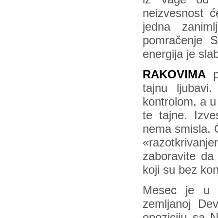
neizvesnost ć
jedna zanim
pomračenje S
energija je slab
RAKOVIMA
pe
tajnu ljubav
kontrolom, a u
te tajne. Izv
nema smisla. Č
«razotkrivan
zaboravite da
koji su bez kon
Mesec je u 
zemljanoj Dev
opoziciju sa 