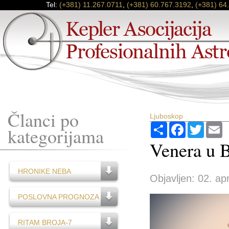
Tel:
(+381) 11.267.0711
,
(+381) 60.767.3192
,
(+381) 64
Članci po
Ljuboskop
Podijeli
Facebook
Twitter
E
kategorijama
Venera u 
HRONIKE NEBA
Objavljen: 02. apr
POSLOVNA PROGNOZA
RITAM BROJA-7