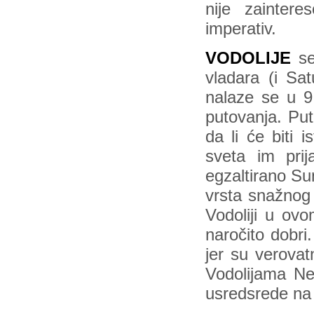
nije zainter
imperativ.
VODOLIJE
se
vladara (i Sa
nalaze se u 9.
putovanja. Put
da li će biti 
sveta im pri
egzaltirano Su
vrsta snažnog
Vodoliji u ov
naročito dobr
jer su verova
Vodolijama Ne
usredsrede na p