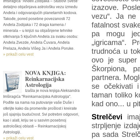
Imširagića “Anđeli Zodijaka – Stubovi Svesti”
izazove. Posle
detaljno objašnjava astrološku vezu između
Anđela i odgovarajućih planetarnih kodova.
vezu“. Ja ne 
Takođe, pored posebne povezanosti 72
fatalnost svake
Anđela Zodijaka i 72 draga kamena /
minerala – u knjizi su objašnjene tehnike
pa mogu jed
otkrivanja 5 ključnih Anđela za svaku osobu:
„igricama“. P
Anđela Zvezde, Anđela Čuvara, Anđela
Prelaza, Anđela Višeg Ja i Anđela Poruke.
trudnoća u to
» prikaži celu vest
ovo je super
Škorpiona, pa
NOVA KNJIGA:
partnera. Moglo
Reinkarnacijska
Astrologija
se očekivati i
Izašla je nova knjiga Aleksandra
taman toliko k
Imširagića ''Reinkarnacijska Astrologija''.
kad ono... u pi
Pođite sa nama na putovanje vaše Duše i
otkrijte kako da promenite prošlost i kreirate
još sjajniju budućnost. Svi potrebni odgovori,
Strelčevi
ima
kao i alati, kriju se u sasvim posebnoj
strpljenje izd
astrološkoj oblasti – Reinkarnacijskoj
Astrologiji.
pa sada Strelč
» prikaži celu vest