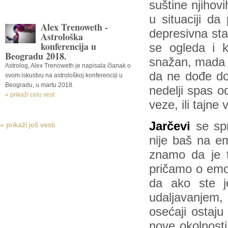
suštine njihov
u situaciji da
Alex Trenoweth -
depresivna sta
Astrološka
konferencija u
se ogleda i 
Beogradu 2018.
snažan, mada ž
Astrolog, Alex Trenoweth je napisala članak o
da ne dođe do 
svom iskustvu na astrološkoj konferenciji u
Beogradu, u martu 2018.
nedelji spas od
» prikaži celu vest
veze, ili tajne
Jarčevi
se sp
» prikaži još vesti
nije baš na em
znamo da je to
pričamo o emoc
da ako ste j
udaljavanjem,
osećaji ostaju
nove okolnosti