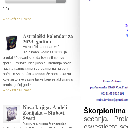
'">
» prikaži celu vest
Astrološki kalendar za
2023. godinu
Astrološki kalendar, vaš
jedinstveni vodič za 2023. je u
prodaji! Pozvani smo da iskoristimo ovu
godinu Prelaza, isceljivanja i kreiranja novih
načina razmišljanja i delovanja na najbolji
način, a Astrološki kalendar će nam pokazati
koje su to sve važne tačke koje se aktiviraju u
predstojećoj godini.
» prikaži celu vest
Nova knjiga: Anđeli
Škorpionima
Zodijaka – Stubovi
Svesti
sećanja. Pre
Najnovija knjiga Aleksandra
osvestićete se