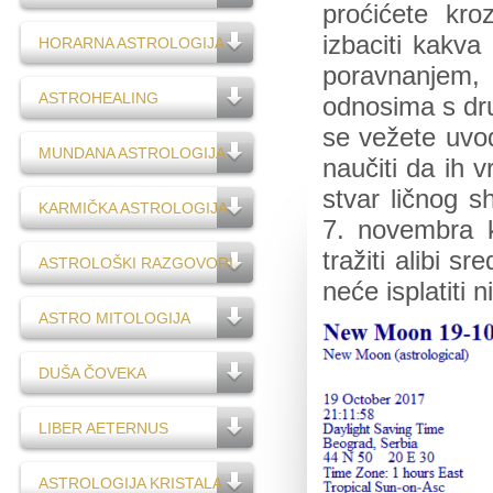
proćićete kro
izbaciti kakva
HORARNA ASTROLOGIJA
poravnanjem
ASTROHEALING
odnosima s drug
se vežete uvo
MUNDANA ASTROLOGIJA
naučiti da ih 
stvar ličnog s
KARMIČKA ASTROLOGIJA
7. novembra 
tražiti alibi 
ASTROLOŠKI RAZGOVORI
neće isplatiti
ASTRO MITOLOGIJA
DUŠA ČOVEKA
LIBER AETERNUS
ASTROLOGIJA KRISTALA