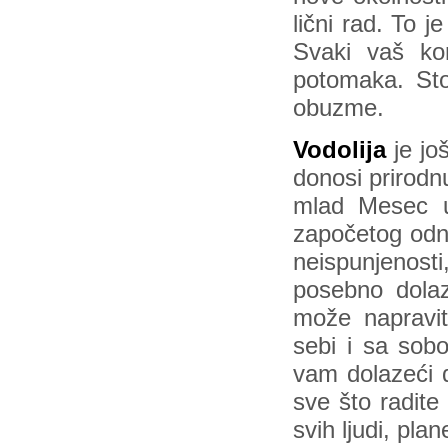
lični rad. To j
Svaki vaš kon
potomaka. Stog
obuzme.
Vodolija
je jo
donosi prirodn
mlad Mesec u
započetog odn
neispunjenosti
posebno dolaz
može napravit
sebi i sa sobo
vam dolazeći 
sve što radite
svih ljudi, pla