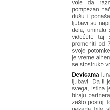
vole da razm
pompezan nači
dušu i ponaša
ljubavi su nap
dela, umiralo 
videćete taj
promeniti od 
svoje potomke
je vreme alhem
se stostruko vra
Devicama
luna
ljubavi. Da li
svega, istina 
biraju partner
zašto postoji t
nekada bile s