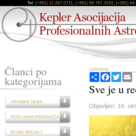
Tel:
(+381) 11.267.0711
,
(+381) 60.767.3192
,
(+381) 64
Članci po
Ljuboskop
Podijeli
Facebook
Twitter
E
kategorijama
Sve je u r
HRONIKE NEBA
Objavljen: 16. ok
POSLOVNA PROGNOZA
RITAM BROJA-7