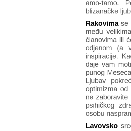
amo-tamo. Po
blizanačke ljub
Rakovima
se ž
među velikima,
članovima ili ć
odjenom (a v
inspiracije. K
daje vam motiv
punog Meseca 4
Ljubav pokreć
optimizma od 
ne zaboravite 
psihičkog zdr
osobu naspram
Lavovsko
srce