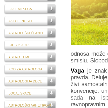
FAZE MESECA
AKTUELNOSTI
ASTROLOŠKI ČLANCI
LJUBOSKOP
odnosa može d
ASTRO TEME
smislu. Slobod
KOD ZA ASTROLOGA
Vaga
je znak 
pravda. Deluje
ASTROLOGIJA DECE
živi samostalno
konvencije, um
LOCAL SPACE
sada na isp
ravnopravnim 
ASTROLOŠKI ARHETIPOVI