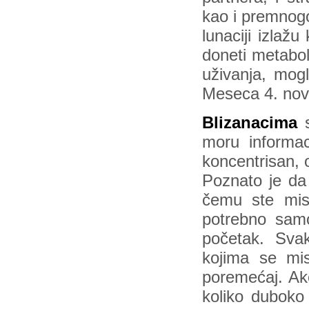
kao i premnogo
lunaciji izlaž
doneti metabol
uživanja, mogl
Meseca 4. no
Blizanacima
s
moru informaci
koncentrisan, 
Poznato je da
čemu ste misa
potrebno samo
početak. Sva
kojima se mis
poremećaj. Ako
koliko duboko 