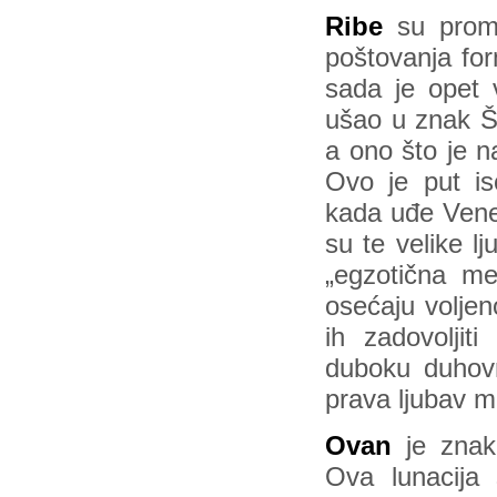
Ribe
su prom
poštovanja fo
sada je opet 
ušao u znak Š
a ono što je 
Ovo je put is
kada uđe Vene
su te velike l
„egzotična m
osećaju voljen
ih zadovoljit
duboku duhov
prava ljubav m
Ovan
je znak 
Ova lunacija