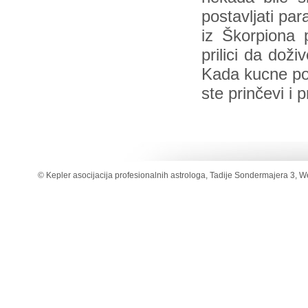
postavljati pa
iz Škorpiona 
prilici da dož
Kada kucne pon
ste prinčevi i 
© Kepler asocijacija profesionalnih astrologa, Tadije Sondermajera 3, W