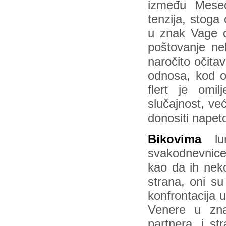
između Meseca
tenzija, stoga
u znak Vage o
poštovanje nek
naročito očita
odnosa, kod o
flert je omil
slučajnost, ve
donositi napet
Bikovima
lun
svakodnevnice 
kao da ih neko
strana, oni su
konfrontacija 
Venere u zna
partnera, i st